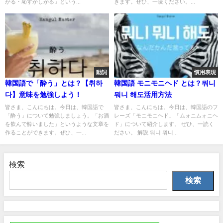
がる・恥ずかしがる」という...
きます。ぜひ、一読ください。...
動詞
慣用表現
韓国語で「酔う」とは？【취하
韓国語 モニモニヘド とは？뭐니
다】意味を勉強しよう！
뭐니 해도活用方法
皆さま、こんにちは。今日は、韓国語で
皆さま、こんにちは。今日は、韓国語のフ
「酔う」について勉強しましょう。「お酒
レーズ「モニモニヘド」「ムォニムォニヘ
を飲んで酔いました」というような文章を
ド」について紹介します。 ぜひ、一読く
作ることができます。ぜひ、一...
ださい。 解説 뭐니 뭐니...
検索
検索