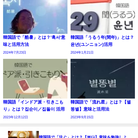
韓国語で「酷暑」とは？'혹서'意
韓国語「うるう年(閏年)」とは？
味と活用方法
윤년(ユンニョン)活用
2024年7月23日
2024年1月21日
韓国語「インドア派・引きこも
韓国語で「流れ星」とは？【별
り」とは？집순이／집돌이 活用
똥별】意味と活用法
2023年12月12日
2023年9月15日
韓国語で「注ぐ」とは？【붓다】意味を勉強しよ