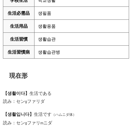
学校生活
학교생활
生活必需品
생필품
生活用品
생활용품
生活習慣
생활습관
生活習慣病
생활습관병
現在形
【생활이다】
生活である
読み：セン
ファリダ
g
【생활입니다】
生活です
（ハムニダ体）
読み：セン
ファリ
ニダ
g
m