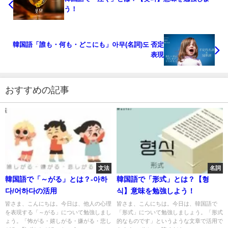
う！
韓国語「誰も・何も・どこにも」아무(名詞)도 否定
表現
おすすめの記事
文法
名詞
韓国語で「～がる」とは？-아하
韓国語で「形式」とは？【형
다/어하다の活用
식】意味を勉強しよう！
皆さま、こんにちは。今日は、他人の心理
皆さま、こんにちは。今日は、韓国語で
を表現する「～がる」について勉強しまし
「形式」について勉強しましょう。「形式
ょう。「怖がる・嬉しがる・嫌がる・悲し
的なものです」というような文章で活用で