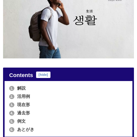
Contents
[
hide
]
解説
1.
活用例
2.
現在形
3.
過去形
4.
例文
5.
あとがき
6.