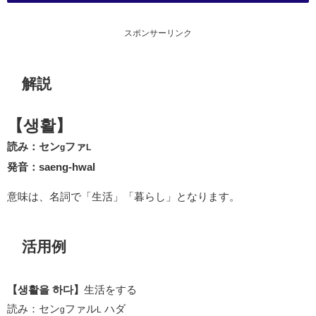
スポンサーリンク
解説
【생활】
読み：セン
ファ
g
L
発音：saeng-hwal
意味は、名詞で「生活」「暮らし」となります。
活用例
【생활을 하다】
生活をする
読み：セン
ファル
ハダ
g
L