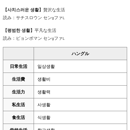
【사치스러운 생활】
贅沢な生活
読み：サチスロウン セン
ファ
g
L
【평범한 생활】
平凡な生活
読み：ピョンボマン セン
ファ
g
L
ハングル
日常生活
일상생활
生活費
생활비
生活力
생활력
私生活
사생활
食生活
식생활