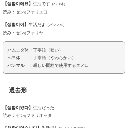
【생활이에요】
生活です
（ヘヨ体）
読み：セン
ファリエヨ
g
【생활이야】
生活だよ
（パンマル）
読み：セン
ファリヤ
g
ハムニダ体：丁寧語（硬い）
ヘヨ体 ：丁寧語（やわらかい）
パンマル ：親しい間柄で使用するタメ口
過去形
【생활이었다】
生活だった
読み：セン
ファリオッタ
g
【생활이었습니다】
生活でした