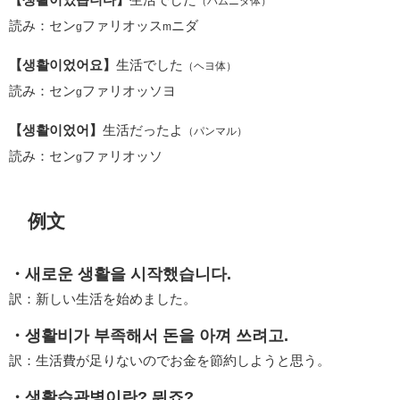
（ハムニダ体）
読み：セン
ファリオッス
ニダ
g
m
【생활이었어요】
生活でした
（ヘヨ体）
読み：セン
ファリオッソヨ
g
【생활이었어】
生活だったよ
（パンマル）
読み：セン
ファリオッソ
g
例文
・새로운 생활을 시작했습니다.
訳：新しい生活を始めました。
・생활비가 부족해서 돈을 아껴 쓰려고.
訳：生活費が足りないのでお金を節約しようと思う。
・생활습관병이란? 뭐죠?