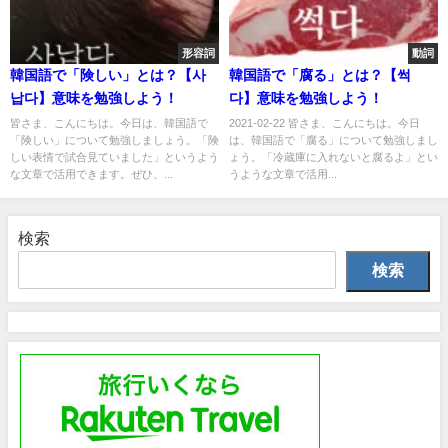
形容詞
動詞
韓国語で「険しい」とは？【사
韓国語で「腐る」とは？【썩
납다】意味を勉強しよう！
다】意味を勉強しよう！
皆さま、こんにちは。今日は、韓国語で
2021-02-22 皆さま、こんにちは。今日
「険しい」について勉強しましょう。「険
は、韓国語で「腐る」について勉強しまし
しい表情で試合見ていました」というよう
ょう。「冷蔵庫に入れないと腐るよ」とい
な文章で活用できます。ぜひ、...
うような文章で活用...
検索
検索