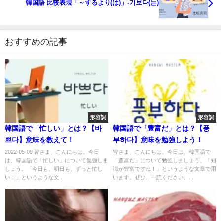
韓国語 比較表現「～するより(は)」-기보다(는)
おすすめの記事
形容詞
形容詞
韓国語で「忙しい」とは？【바
韓国語で「豊富だ」とは？【풍
쁘다】意味を教えて！
부하다】意味を勉強しよう！
2022-05-09 皆さま、こんにちは。今日
皆さま、こんにちは。今日は、韓国語で
は、韓国語で「忙しい」について勉強しま
「豊富だ」について勉強しましょう。「知
しょう。「今日も、明日も、ずっと忙し
識が豊富ですね！」というような文章で用
い！」というような文...
います。ぜひ、一読ください。...