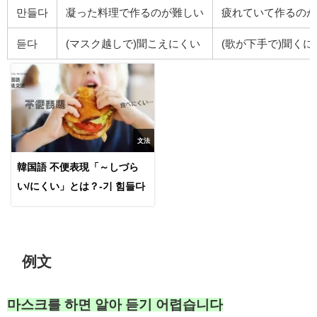
만들다
凝った料理で作るのが難しい
疲れていて作るのが
듣다
(マスク越しで)聞こえにくい
(歌が下手で)聞く
文法
韓国語 不便表現「～しづら
い/にくい」とは？-기 힘들다
例文
마스크를 하면 알아 듣기 어렵습니다