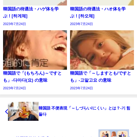
韓国語の待遇法・ハゲ体を学
韓国語の待遇法・ハオ体を学
ぶ！[하게체]
ぶ！[하오체]
2023年7月24日
2023年7月24日
韓国語で「(もちろん)～ですと
韓国語で「～しますとも/ですと
も」-다마다(요) の意味
も」-고말고요 の意味
2023年7月24日
2023年7月24日
韓国語 不便表現「～しづらい/にくい」とは？-기 힘
들다