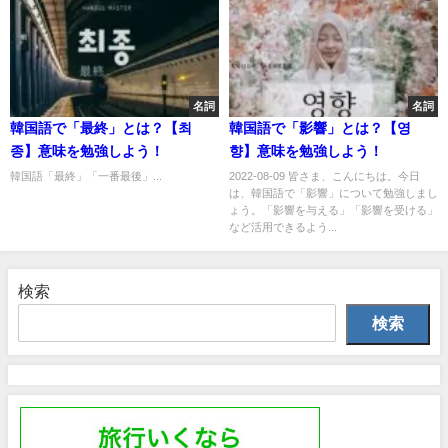
名詞
名詞
韓国語で「最終」とは？【최
韓国語で「影響」とは？【영
종】意味を勉強しよう！
향】意味を勉強しよう！
韓国語「最終」「一番最後」...
2022-08-09 皆さま、こんにちは。今日
は、韓国語で「影響」について勉強しまし
ょう。「影響を与える」「影響を受ける」
など活用できるよう...
検索
検索