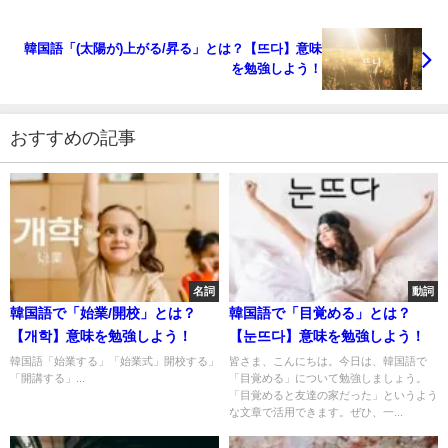
韓国語「(太陽が)上がる/昇る」とは？【뜨다】意味
を勉強しよう！
おすすめの記事
名詞
動詞
韓国語で「始業/開校」とは？
韓国語で「目覚める」とは？
【개학】意味を勉強しよう！
【눈뜨다】意味を勉強しよう！
韓国語「始業する」「始業式」開校する」
皆さま、こんにちは。今日は、韓国語で
「開講する」...
「目覚める」について勉強しましょう。
「目覚めると友達の家だった」というよう
な文章で活用できます。ぜひ、一...