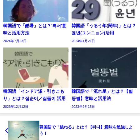
韓国語で「酷暑」とは？'혹서'意
韓国語「うるう年(閏年)」とは？
味と活用方法
윤년(ユンニョン)活用
2024年7月23日
2024年1月21日
韓国語「インドア派・引きこも
韓国語で「流れ星」とは？【별
り」とは？집순이／집돌이 活用
똥별】意味と活用法
2023年12月12日
2023年9月15日
韓国語で「跳ねる」とは？【뛰다】意味を勉強しよ
う！