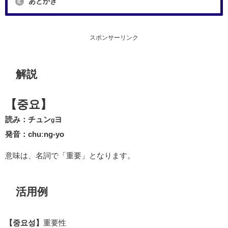
あとがき
8.
スポンサーリンク
解説
【중요】
読み：チュン
ヨ
g
発音：chuːng-yo
意味は、名詞で「重要」となります。
活用例
【중요성】
重要性