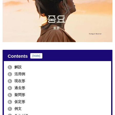
Contents
[
hide
]
解説
1.
活用例
2.
現在形
3.
過去形
4.
疑問形
5.
仮定形
6.
例文
7.