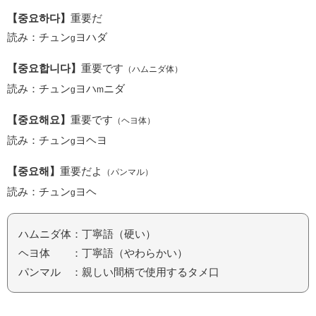
【중요하다】
重要だ
読み：チュン
ヨハダ
g
【중요합니다】
重要です
（ハムニダ体）
読み：チュン
ヨハ
ニダ
g
m
【중요해요】
重要です
（ヘヨ体）
読み：チュン
ヨヘヨ
g
【중요해】
重要だよ
（パンマル）
読み：チュン
ヨヘ
g
ハムニダ体：丁寧語（硬い）
ヘヨ体 ：丁寧語（やわらかい）
パンマル ：親しい間柄で使用するタメ口