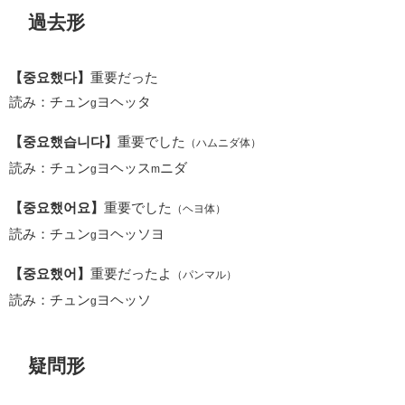
過去形
【중요했다】
重要だった
読み：チュン
ヨヘッタ
g
【중요했습니다】
重要でした
（ハムニダ体）
読み：チュン
ヨヘッス
ニダ
g
m
【중요했어요】
重要でした
（ヘヨ体）
読み：チュン
ヨヘッソヨ
g
【중요했어】
重要だったよ
（パンマル）
読み：チュン
ヨヘッソ
g
疑問形