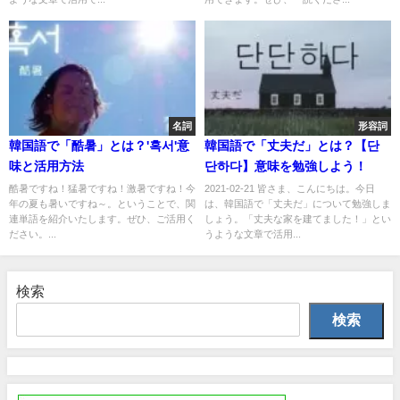
名詞
形容詞
韓国語で「酷暑」とは？'혹서'意
韓国語で「丈夫だ」とは？【단
味と活用方法
단하다】意味を勉強しよう！
酷暑ですね！猛暑ですね！激暑ですね！今
2021-02-21 皆さま、こんにちは。今日
年の夏も暑いですね～。ということで、関
は、韓国語で「丈夫だ」について勉強しま
連単語を紹介いたします。ぜひ、ご活用く
しょう。「丈夫な家を建てました！」とい
ださい。...
うような文章で活用...
検索
検索