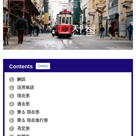
Contents
[
hide
]
解説
1.
活用単語
2.
現在形
3.
過去形
4.
乗る 現在形
5.
乗る 現在進行形
6.
否定形
7.