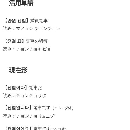
活用単語
【만원 전철】
満員電車
読み：マノォン チョンチョ
ル
【전철 표】
電車の切符
読み：チョンチョ
ピョ
ル
現在形
【전철이다】
電車だ
読み：チョンチョリダ
【전철입니다】
電車です
（ハムニダ体）
読み：チョンチョリ
ニダ
ム
【전철이에요】
電車です
（ヘヨ体）