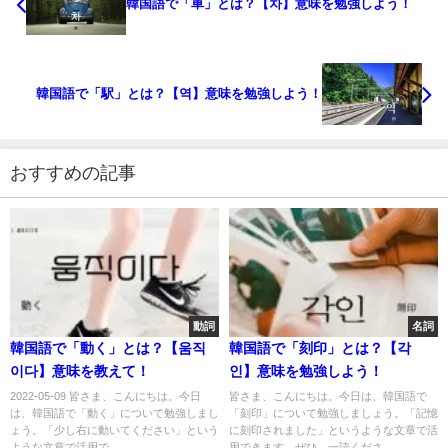
韓国語で「車」とは？【차】意味を勉強しよう！
韓国語で「駅」とは？【역】意味を勉強しよう！
おすすめの記事
動詞
名詞
韓国語で「動く」とは？【움직
韓国語で「刻印」とは？【각
이다】意味を教えて！
인】意味を勉強しよう！
2022-05-09 皆さま、こんにちは。今日
皆さま、こんにちは。今日は、韓国語で
は、韓国語で「動く」について勉強しまし
「刻印」について勉強しましょう。「記憶
ょう。「少し右に動いてください」という
に刻印されました」というような文章で活
ような文章で活用で...
用できます。ぜひ、一読くださ...