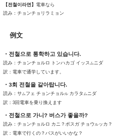
【전철이라면】
電車なら
読み：チョンチョリラミョン
例文
・전철으로 통학하고 있습니다.
読み：チョンチョルロ トンハカゴ イッス
ニダ
ム
訳：電車で通学しています。
・3회 전철을 갈아탑니다.
読み：サ
フェ チョンチョル
カラタ
ニダ
ム
ル
ム
訳：3回電車を乗り換えます
・전철으로 가니? 버스가 좋을까?
読み：チョンチョルロ カニ？ポスガ チョウ
ッカ？
ル
訳：電車で行くの？バスがいいかな？