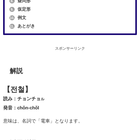
疑問形
8.
仮定形
9.
例文
10.
あとがき
11.
スポンサーリンク
解説
【전철】
読み：チョンチョ
ル
発音：chŏn-chŏl
意味は、名詞で「電車」となります。