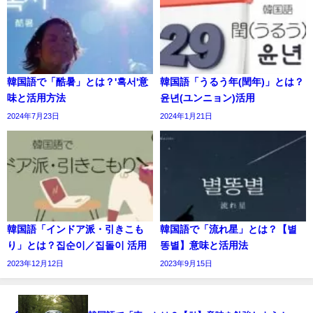
韓国語で「酷暑」とは？'혹서'意
韓国語「うるう年(閏年)」とは？
味と活用方法
윤년(ユンニョン)活用
2024年7月23日
2024年1月21日
韓国語「インドア派・引きこも
韓国語で「流れ星」とは？【별
り」とは？집순이／집돌이 活用
똥별】意味と活用法
2023年12月12日
2023年9月15日