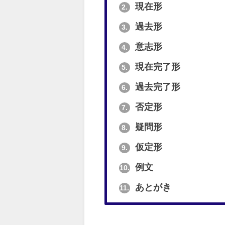
現在形
2.
過去形
3.
意志形
4.
現在完了形
5.
過去完了形
6.
否定形
7.
疑問形
8.
仮定形
9.
例文
10.
あとがき
11.