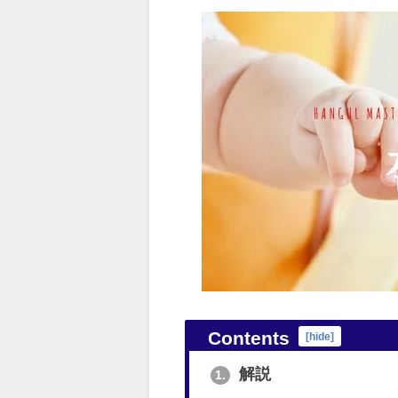
Contents
[
hide
]
解説
1.