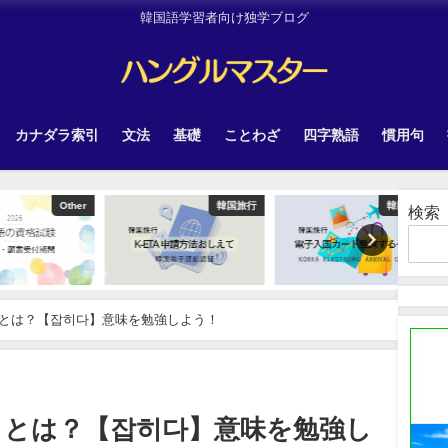
韓国語学習者向け独学ブログ
カナダラ索引
文法
基礎
ことわざ
四字熟語
慣用句
Other
韓国旅行
韓国旅行
検索
とは？【잡히다】意味を勉強しよう！
」とは？【잡히다】意味を勉強し