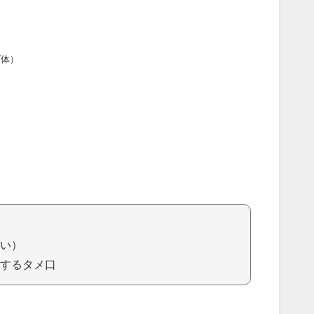
ダ体）
い）
するタメ口