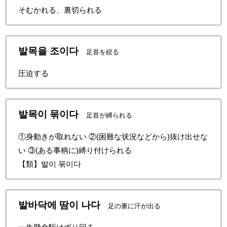
そむかれる、裏切られる
발목을 조이다
足首を絞る
圧迫する
발목이 묶이다
足首が縛られる
①身動きが取れない ②(困難な状況などから)抜け出せな
い ③(ある事柄に)縛り付けられる
【類】발이 묶이다
발바닥에 땀이 나다
足の裏に汗が出る