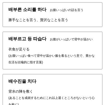
배부른 소리를 하다
お腹いっぱいの話を言う
勝手なことを言う、贅沢なことを言う
배부르고 등 따습다
お腹がいっぱいで背中が温かい
衣食が足りる
(お腹いっぱい食べて背中が温かい服を着るという意で、豊かな
生活を比喩的に指す言葉)
배수진을 치다
背水の陣を敷く
(あることを成就するためにこれ以上退くところがないという心
を抱く)