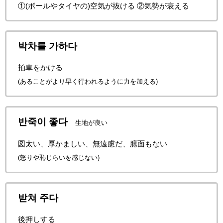
①(ボールやタイヤの)空気が抜ける ②気勢が衰える
박차를 가하다
拍車をかける
(あることがより早く行われるように力を加える)
반죽이 좋다
生地が良い
図太い、厚かましい、無遠慮だ、臆面もない
(怒りや恥じらいを感じない)
받쳐 주다
後押しする