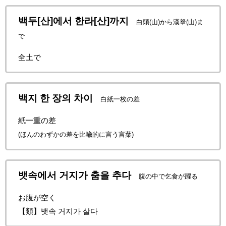
백두[산]에서 한라[산]까지
白頭(山)から漢拏(山)ま
で
全土で
백지 한 장의 차이
白紙一枚の差
紙一重の差
(ほんのわずかの差を比喩的に言う言葉)
뱃속에서 거지가 춤을 추다
腹の中で乞食が躍る
お腹が空く
【類】뱃속 거지가 살다