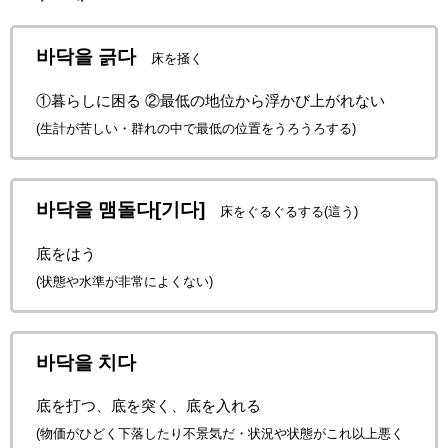
바닥을 긁다
床を掻く
①暮らしに困る ②最低の地位から浮かび上がれない
(生計が苦しい・群れの中で最低の位置をうろうろする)
바닥을 맴돌다[기다]
床をぐるぐるする(這う)
底をはう
(状態や水準が非常によくない)
바닥을 치다
底を打つ、底を突く、底を入れる
(物価がひどく下落したり不景気だ・状況や状態がこれ以上悪く