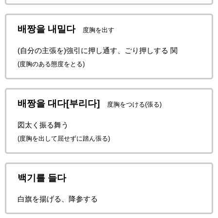
배짱을 내밀다
度胸を出す
(自分の主張を)強引に押し通す、ごり押しする 関
(度胸のある態度をとる)
배짱을 대다[부리다]
度胸をつける(張る)
図太く振る舞う
(度胸を出して屈せずに踏ん張る)
백기를 들다
白旗を揚げる、降参する