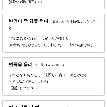
(危険な状況に直面する)
변덕이 죽 끓듯 하다
気まぐれがお粥が沸くように起こ
る
非常に気まぐれだ、心変わりが激しい
(言葉や行動をひどく行ったり来たりする・感情の起伏が激しい)
변죽을 울리다
器のふちを鳴らす
それとなく臭わせる、遠回しに言う、謎をかける
(すぐに話さず遠回しに話す)
【類】변죽을 치다