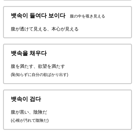
뱃속이 들여다 보이다
腹の中を覗き見える
腹が透けて見える、本心が見える
뱃속을 채우다
腹を満たす、欲望を満たす
(恥知らずに自分の欲ばかり出す)
뱃속이 검다
腹が黒い、陰険だ
(心根が汚れて陰険だ)