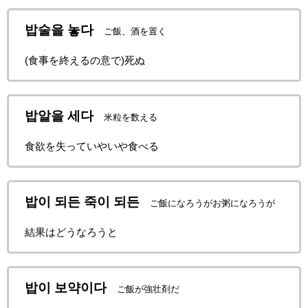
밥술을 놓다
ご飯、酒を置く
(食事を終えるの意で)死ぬ
밥알을 세다
米粒を数える
食欲を失っていやいや食べる
밥이 되든 죽이 되든
ご飯になろうがお粥になろうが
結果はどうなろうと
밥이 보약이다
ご飯が強壮剤だ