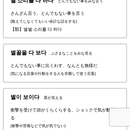
별 소리를 다 하다
とんでもない事をみな言う
さんざん言う、とんでもない事を言う
(敢えてしなくてもいい余計な話をする)
【類】별별 소리를 다 하다
별꼴을 다 보다
ぶざまなことをみな見る
とんでもない事に出くわす、なんとも無様だ
(気になる言葉や行動をする人を非難して使う言葉)
별이 보이다
星が見える
衝撃を受けて頭がくらくらする、ショックで気が動転す
る
(衝撃や苦痛などで気が気でない)