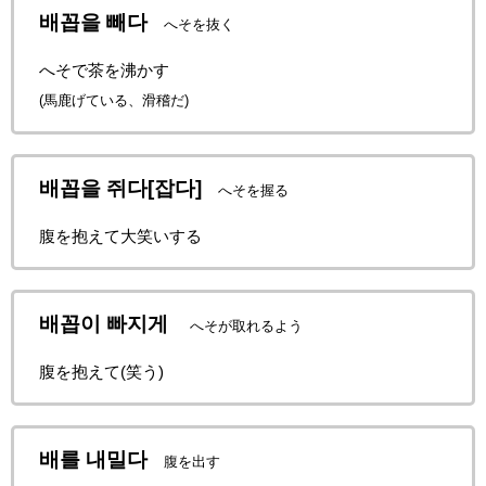
배꼽을 빼다
へそを抜く
へそで茶を沸かす
(馬鹿げている、滑稽だ)
배꼽을 쥐다[잡다]
へそを握る
腹を抱えて大笑いする
배꼽이 빠지게
へそが取れるよう
腹を抱えて(笑う)
배를 내밀다
腹を出す