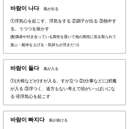
바람이 나다
風が出る
①浮気心を起こす、浮気をする ②調子が出る ③熱中す
る、うつつを抜かす
(配偶者や付き合っている異性を置いて他の異性に気を取られて
遊ぶ・能率を上げる・気持ちが浮きだつ)
바람이 들다
風が入る
①(大根などが)すが入る、すが立つ ②(仕事などに)邪魔
が入る ③浮つく、途方もない考えで頭がいっぱいにな
る ④浮気心を起こす
바람이 빠지다
風が抜ける