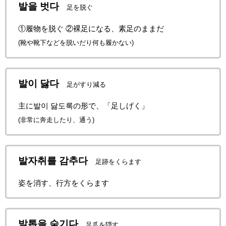
발을 벗다
足を脱ぐ
①履物を脱ぐ ②裸足になる、素足のままだ
(靴や靴下などを脱いだり何も履かない)
발이 닳다
足がすり減る
主に발이 닳도록の形で、「足しげく」
(非常に奔走したり、通う)
발자취를 감추다
足跡をくらます
姿を消す、行方をくらます
발톱을 숨기다
足爪を隠す