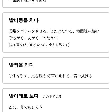
一生懸命駆けずり回る
발버둥을 치다
①足をバタバタさせる、じたばたする、地団駄を踏む
②もがく、あがく、のたうつ
(ある事を成し遂げるために全力を尽くす)
발뺌을 하다
①手を引く、足を洗う ②言い逃れる、言い抜ける
발아래로 보다
足の下で見る
蔑む、鼻であしらう