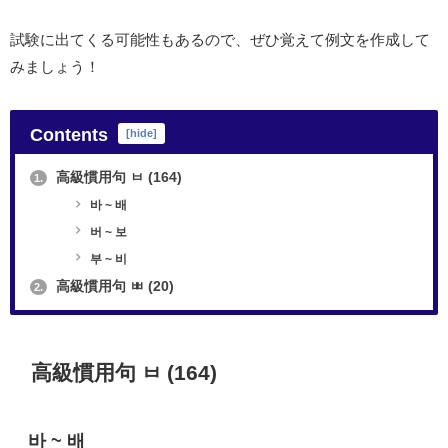
試験に出てくる可能性もあるので、ぜひ覚えて例文を作成して
みましょう！
Contents
[
hide
]
高級慣用句 ㅂ (164)
1.
바 ~ 배
버 ~ 보
부 ~ 비
高級慣用句 ㅃ (20)
2.
高級慣用句 ㅂ (164)
바 ~ 배