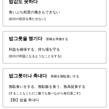
밥값도 못하다
食いぶち程度の働きもできない
(自分の役目を果たせない)
밥그릇을 챙기다
茶碗を準備する
利益を確保する、持ち場を守る
(自分の利益になるようなことをする)
밥그릇이나 축내다
茶碗を無駄遣いする
無駄食いをする、無駄飯を食う、無為徒食する
(することなくただご飯でも食べながら毎日過ごす)
【類】밥을 축내다