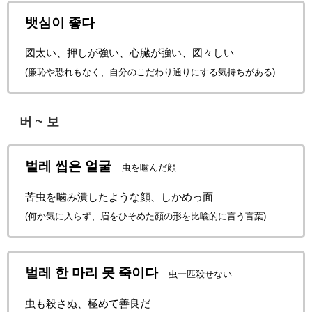
뱃심이 좋다
図太い、押しが強い、心臓が強い、図々しい
(廉恥や恐れもなく、自分のこだわり通りにする気持ちがある)
버 ~ 보
벌레 씹은 얼굴
虫を噛んだ顔
苦虫を噛み潰したような顔、しかめっ面
(何か気に入らず、眉をひそめた顔の形を比喩的に言う言葉)
벌레 한 마리 못 죽이다
虫一匹殺せない
虫も殺さぬ、極めて善良だ