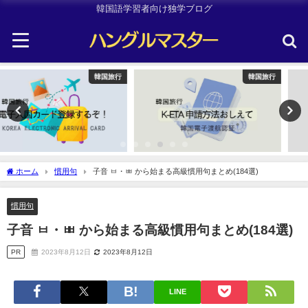
韓国語学習者向け独学ブログ
韓国旅行
TOPIK
ホーム
慣用句
子音 ㅂ・ㅃ から始まる高級慣用句まとめ(184選)
慣用句
子音 ㅂ・ㅃ から始まる高級慣用句まとめ(184選)
PR
2023年8月12日
2023年8月12日
LINE