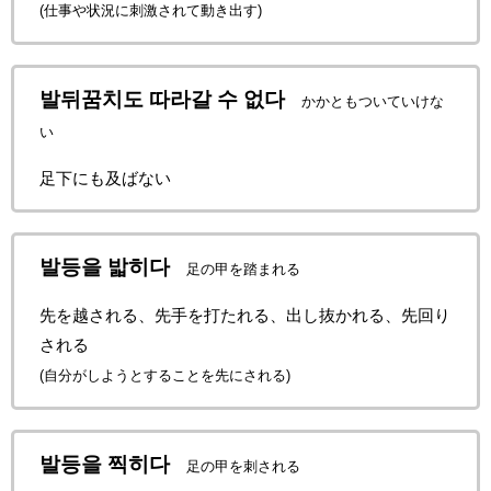
(仕事や状況に刺激されて動き出す)
발뒤꿈치도 따라갈 수 없다
かかともついていけな
い
足下にも及ばない
발등을 밟히다
足の甲を踏まれる
先を越される、先手を打たれる、出し抜かれる、先回り
される
(自分がしようとすることを先にされる)
발등을 찍히다
足の甲を刺される