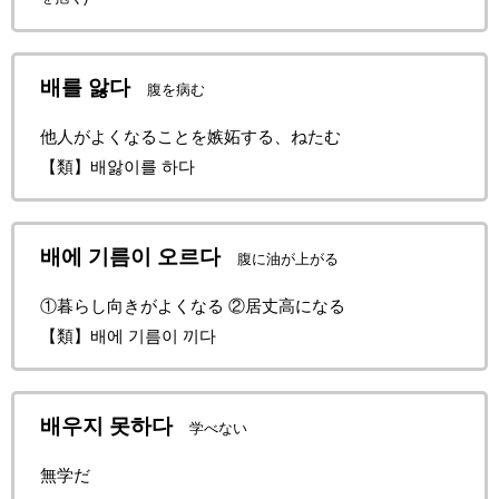
배를 앓다
腹を病む
他人がよくなることを嫉妬する、ねたむ
【類】배앓이를 하다
배에 기름이 오르다
腹に油が上がる
①暮らし向きがよくなる ②居丈高になる
【類】배에 기름이 끼다
배우지 못하다
学べない
無学だ