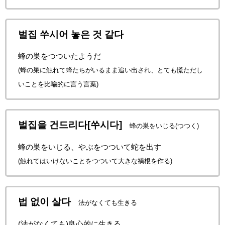
벌집 쑤시어 놓은 것 같다
蜂の巣をつついたようだ
(蜂の巣に触れて蜂たちがいるまま追い出され、とても慌ただし
いことを比喩的に言う言葉)
벌집을 건드리다[쑤시다]
蜂の巣をいじる(つつく)
蜂の巣をいじる、やぶをつついて蛇を出す
(触れてはいけないことをつついて大きな禍根を作る)
법 없이 살다
法がなくても生きる
(法がなくても)良心的に生きる