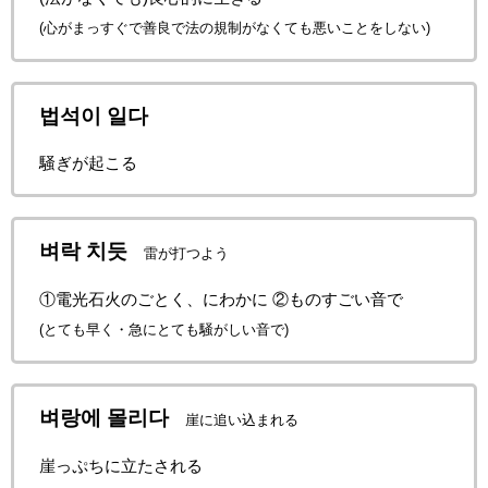
(心がまっすぐで善良で法の規制がなくても悪いことをしない)
법석이 일다
騒ぎが起こる
벼락 치듯
雷が打つよう
①電光石火のごとく、にわかに ②ものすごい音で
(とても早く・急にとても騒がしい音で)
벼랑에 몰리다
崖に追い込まれる
崖っぷちに立たされる