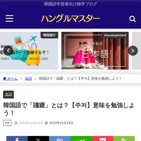
韓国語学習者向け独学ブログ
Uncategorized
TOPIK
ホーム
名詞
韓国語で「躊躇」とは？【주저】意味を勉強しよう！
名詞
韓国語で「躊躇」とは？【주저】意味を勉強しよ
う！
PR
2020年10月19日
2020年10月19日