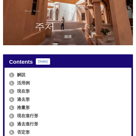
Contents
[
hide
]
解説
1.
活用例
2.
現在形
3.
過去形
4.
推量形
5.
現在進行形
6.
過去進行形
7.
否定形
8.