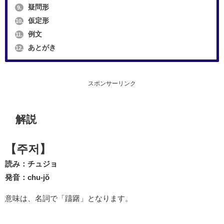
疑問形
9.
仮定形
10.
例文
11.
あとがき
12.
スポンサーリンク
解説
【주저】
読み：チュジョ
発音：chu-jŏ
意味は、名詞で「躊躇」となります。