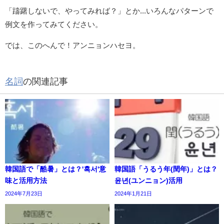
「躊躇しないで、やってみれば？」とか...いろんなパターンで
例文を作ってみてください。
では、このへんで！アンニョンハセヨ。
名詞
の関連記事
韓国語で「酷暑」とは？'혹서'意
韓国語「うるう年(閏年)」とは？
味と活用方法
윤년(ユンニョン)活用
2024年7月23日
2024年1月21日