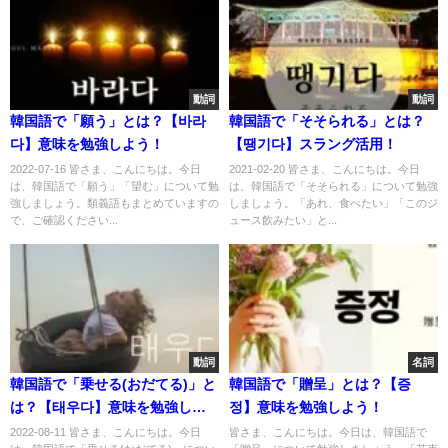
動詞
動詞
韓国語で「願う」とは？【바라
韓国語で「そそられる」とは？
다】意味を勉強しよう！
【땡기다】スラング活用！
2022-07-16 皆さま、こんにちは。今日
2021-02-20 皆さま、こんにちは。今日
は、韓国語で「願う」「望む」について勉
は、韓国語で「そそられる」について勉強
強しましょう。類義語もまとめていますの
しましょう。「あれ、食べたい」「このジ
で、ご確認ください...
ュース飲みたい」と...
動詞
名詞
韓国語で「乗せる(おだてる)」と
韓国語で「贈呈」とは？【증
は？【태우다】意味を勉強しよ
정】意味を勉強しよう！
う！
2022-08-11 皆さま、こんにちは。今日
皆さま、こんにちは。今日は、韓国語で