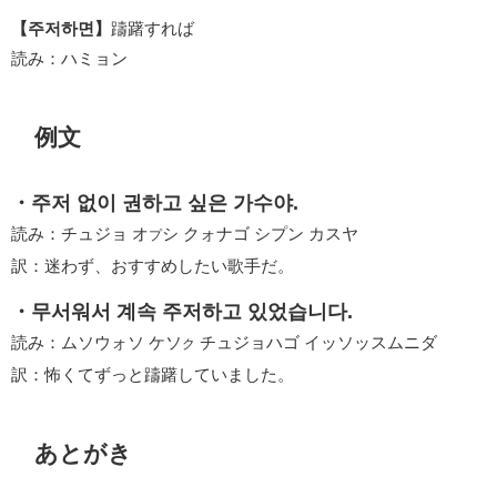
【주저하면】
躊躇すれば
読み：ハミョン
例文
・주저 없이 권하고 싶은 가수야.
読み：チュジョ オ
シ クォナゴ シプン カスヤ
プ
訳：迷わず、おすすめしたい歌手だ。
・무서워서 계속 주저하고 있었습니다.
読み：ムソウォソ ケソ
チュジョハゴ イッソッスムニダ
ク
訳：怖くてずっと躊躇していました。
あとがき