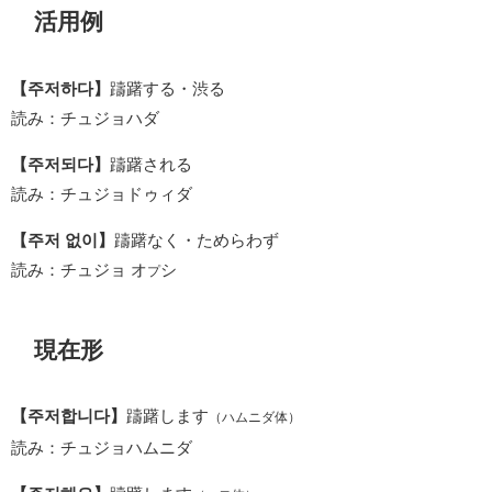
活用例
【주저하다】
躊躇する・渋る
読み：チュジョハダ
【주저되다】
躊躇される
読み：チュジョドゥィダ
【주저 없이】
躊躇なく・ためらわず
読み：チュジョ オ
シ
プ
現在形
【주저합니다】
躊躇します
（ハムニダ体）
読み：チュジョハムニダ