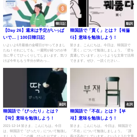
韓日記
動詞
【Day 26】週末は予定がいっぱ
韓国語で「貫く」とは？【꿰뚫
いで…｜100日韓日記
다】意味を勉強しよう！
いよいよ6月最後の金曜日がやってきまし
皆さま、こんにちは。今日は、韓国語で
たね！それにしても、一週間が経つのが本
「貫く」について勉強しましょう。「壁を
当に早くてびっくりしてしまいます。気づ
貫通しています」というような文章で活用
けば今年ももう半分が終わっ...
できます。ぜひ、一読ください...
副詞
名詞
韓国語で「ぴったり」とは？
韓国語で「不在」とは？【부
【딱】意味を勉強しよう！
재】意味を勉強しよう！
2021-12-14 皆さま、こんにちは。今日
皆さま、こんにちは。 今日は、韓国語で
は、韓国語で「ぴったり」について勉強し
「不在」について勉強しましょう。 「課
ましょう。「この服、ぴったりです」とい
長は不在にしています」というような文章