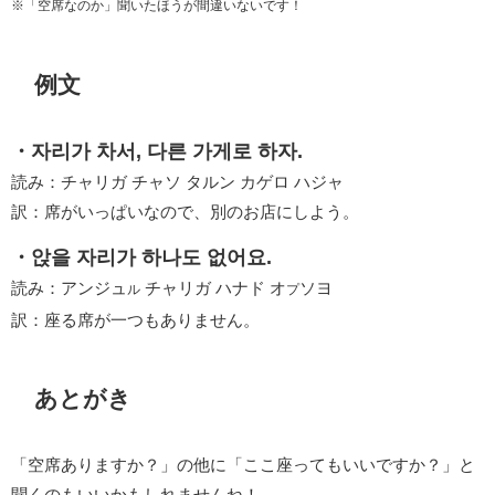
※「空席なのか」聞いたほうが間違いないです！
例文
・자리가 차서, 다른 가게로 하자.
読み：チャリガ チャソ タルン カゲロ ハジャ
訳：席がいっぱいなので、別のお店にしよう。
・앉을 자리가 하나도 없어요.
読み：アンジュ
チャリガ ハナド オ
ソヨ
ル
プ
訳：座る席が一つもありません。
あとがき
「空席ありますか？」の他に「ここ座ってもいいですか？」と
聞くのもいいかもしれませんね！