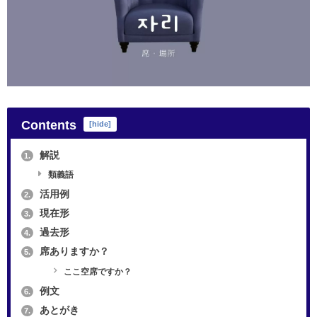
Contents
[
hide
]
解説
1.
類義語
活用例
2.
現在形
3.
過去形
4.
席ありますか？
5.
ここ空席ですか？
例文
6.
あとがき
7.