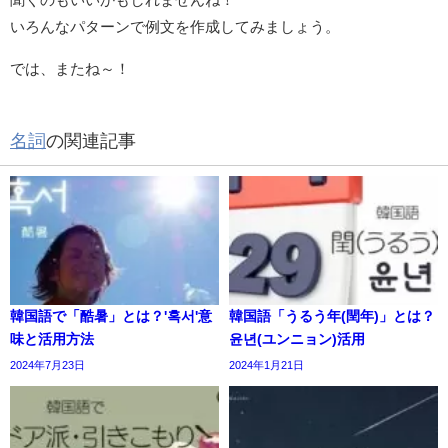
いろんなパターンで例文を作成してみましょう。
では、またね～！
名詞
の関連記事
韓国語で「酷暑」とは？'혹서'意
韓国語「うるう年(閏年)」とは？
味と活用方法
윤년(ユンニョン)活用
2024年7月23日
2024年1月21日