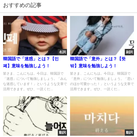
おすすめの記事
名詞
副詞
韓国語で「迷惑」とは？【민
韓国語で「意外」とは？【뜻
폐】意味を勉強しよう！
밖】意味を勉強しよう！
皆さま、こんにちは。今日は、韓国語で
皆さま、こんにちは。今日は、韓国語で
「迷惑」について勉強しましょう。「みん
「意外」について勉強しましょう。「思い
な迷惑しています！」というような文章で
のほか可愛かった！」というような文章で
活用できます。ぜひ、一読くだ...
活用できます。ぜひ、一読くだ...
動詞
動詞