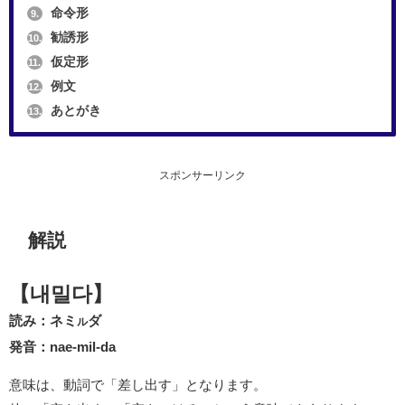
命令形
9.
勧誘形
10.
仮定形
11.
例文
12.
あとがき
13.
スポンサーリンク
解説
【내밀다】
読み：ネミ
ダ
ル
発音：nae-mil-da
意味は、動詞で「差し出す」となります。