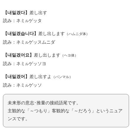
【내밀겠다】
差し出す
読み：ネミ
ゲッタ
ル
【내밀겠습니다】
差し出します
（ハムニダ体）
読み：ネミ
ゲッスムニダ
ル
【내밀겠어요】
差し出します
（ヘヨ体）
読み：ネミ
ゲッソヨ
ル
【내밀겠어】
差し出すよ
（パンマル）
読み：ネミ
ゲッソ
ル
未来形の意志･推量の接続語尾です。
主観的な「～つもり」客観的な「～だろう」というニュア
ンスです。