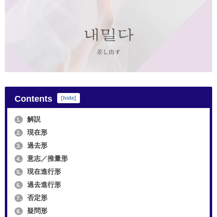
Contents
[
hide
]
解説
1.
現在形
2.
過去形
3.
意志／推量形
4.
現在進行形
5.
過去進行形
6.
否定形
7.
疑問形
8.