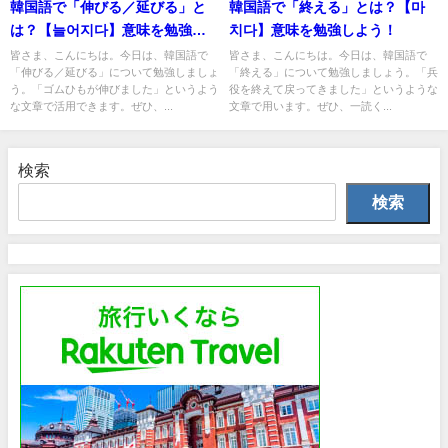
韓国語で「伸びる／延びる」と
韓国語で「終える」とは？【마
は？【늘어지다】意味を勉強し
치다】意味を勉強しよう！
よう！
皆さま、こんにちは。今日は、韓国語で
皆さま、こんにちは。今日は、韓国語で
「伸びる／延びる」について勉強しましょ
「終える」について勉強しましょう。「兵
う。「ゴムひもが伸びました」というよう
役を終えて戻ってきました」というような
な文章で活用できます。ぜひ、...
文章で用います。ぜひ、一読く...
検索
検索