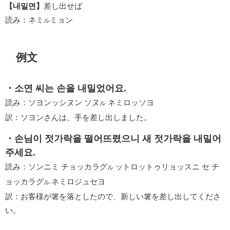
【내밀면】
差し出せば
読み：ネミ
ミョン
ル
例文
・소연 씨는 손을 내밀었어요.
読み：ソヨンッシヌン ソヌ
ネミロッソヨ
ル
訳：ソヨンさんは、手を差し出しました。
・손님이 젓가락을 떨어뜨렸으니 새 젓가락을 내밀어
주세요.
読み：ソンニミ チョッカラグ
ットロットゥリョッスニ セ チ
ル
ョッカラグ
ネミロジュセヨ
ル
訳：お客様が箸を落としたので、新しい箸を差し出してくださ
い。