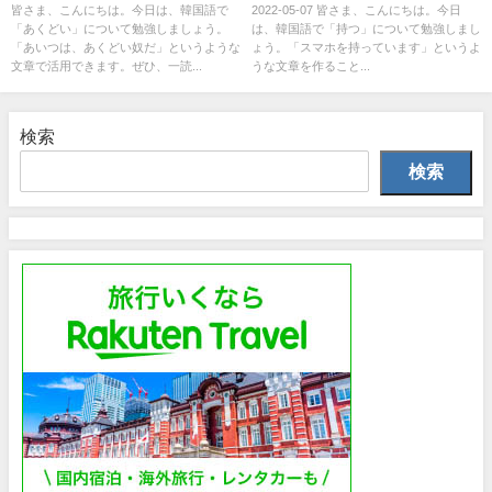
う！
皆さま、こんにちは。今日は、韓国語で
2022-05-07 皆さま、こんにちは。今日
「あくどい」について勉強しましょう。
は、韓国語で「持つ」について勉強しまし
「あいつは、あくどい奴だ」というような
ょう。「スマホを持っています」というよ
文章で活用できます。ぜひ、一読...
うな文章を作ること...
検索
検索