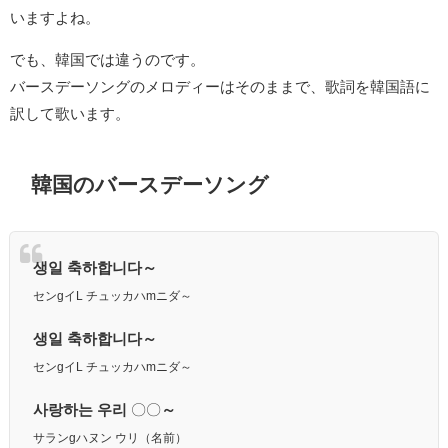
いますよね。
でも、韓国では違うのです。
バースデーソングのメロディーはそのままで、歌詞を韓国語に
訳して歌います。
韓国のバースデーソング
생일 축하합니다～
センgイL チュッカハmニダ～
생일 축하합니다～
センgイL チュッカハmニダ～
사랑하는 우리
〇〇
～
サランgハヌン ウリ（名前）