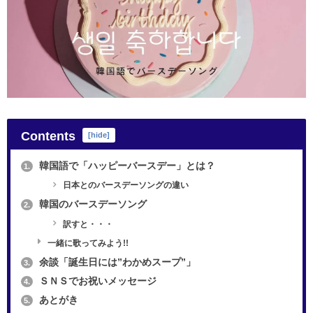
Contents
[
hide
]
韓国語で「ハッピーバースデー」とは？
1.
日本とのバースデーソングの違い
韓国のバースデーソング
2.
訳すと・・・
一緒に歌ってみよう!!
余談「誕生日には”わかめスープ”」
3.
ＳＮＳでお祝いメッセージ
4.
あとがき
5.