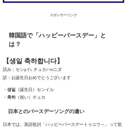
スポンサーリンク
韓国語で「ハッピーバースデー」と
は？
【생일 축하합니다】
読み：セン
イ
チュカハ
ニダ
g
L
m
訳：お誕生日おめでとうございます
・
생일
（誕生日）センイル
・
축하
（祝い）チュカ
日本とのバースデーソングの違い
日本では、英語歌詞「ハッピーバースデートゥユウ～」って歌