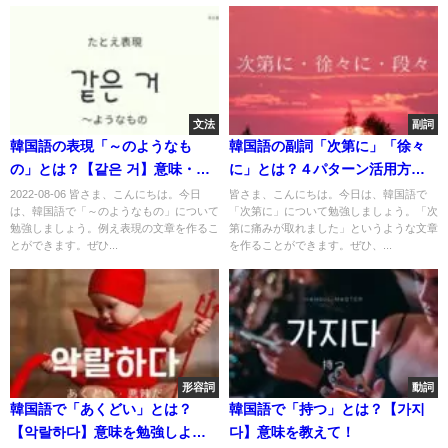
文法
副詞
韓国語の表現「～のようなも
韓国語の副詞「次第に」「徐々
の」とは？【같은 거】意味・使
に」とは？４パターン活用方
い方を教えて！
法！
2022-08-06 皆さま、こんにちは。今日
皆さま、こんにちは。今日は、韓国語で
は、韓国語で「～のようなもの」について
「次第に」について勉強しましょう。「次
勉強しましょう。例え表現の文章を作るこ
第に痛みが取れました」というような文章
とができます。ぜひ...
を作ることができます。ぜひ、...
形容詞
動詞
韓国語で「あくどい」とは？
韓国語で「持つ」とは？【가지
【악랄하다】意味を勉強しよ
다】意味を教えて！