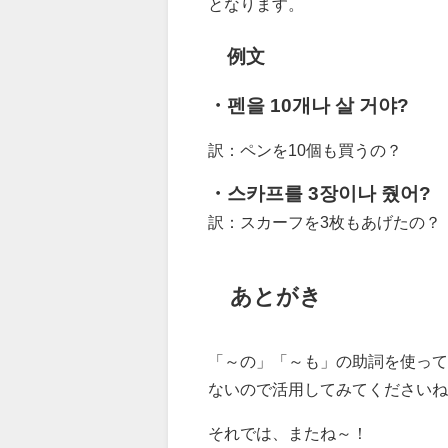
となります。
例文
・펜을 10개나 살 거야?
訳：ペンを10個も買うの？
・스카프를 3장이나 줬어?
訳：スカーフを3枚もあげたの？
あとがき
「～の」「～も」の助詞を使って
ないので活用してみてくださいね
それでは、またね～！