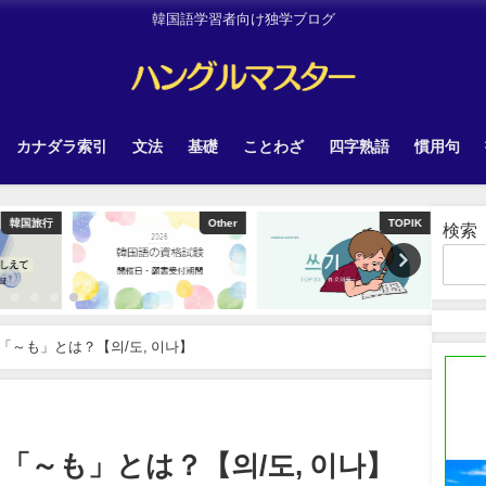
韓国語学習者向け独学ブログ
カナダラ索引
文法
基礎
ことわざ
四字熟語
慣用句
韓国旅行
Other
TOPIK
検索
～も」とは？【의/도, 이나】
「～も」とは？【의/도, 이나】