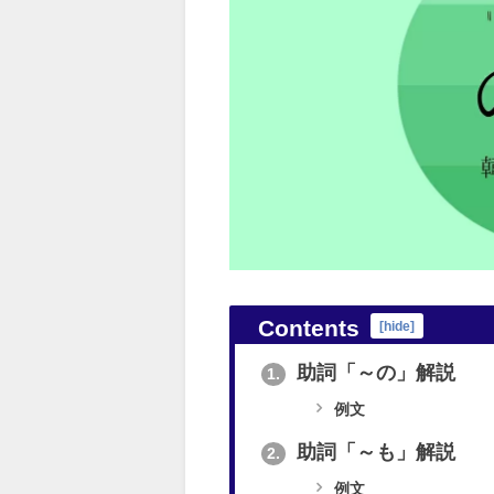
Contents
[
hide
]
助詞「～の」解説
1.
例文
助詞「～も」解説
2.
例文