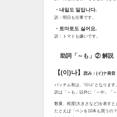
・내일도 일입니다.
訳：明日も仕事です。
・토마토도 싫어요.
訳：トマトも嫌いです。
助詞「～も」② 解説
【(이)나】
読み：(イ)ナ
発音：
パッチム有は、'이나' となります
訳は「～も」以外に「～や」「～
数量、程度(大きさなど)を表すときは
たとえば「ペンを10本も買うの