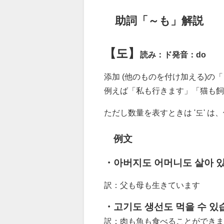
助詞「～も」解説
【도】
読み：ド
発音：do
添加 (他のものを付け加える)の「
例えば「私も行きます」「猫も飼
ただし数量を表すときは '도' は
例文
・아버지도 어머니도 살아 
訳：父も母も生きています
・고기도 생선도 먹을 수 있
訳：肉も魚も食べることができま