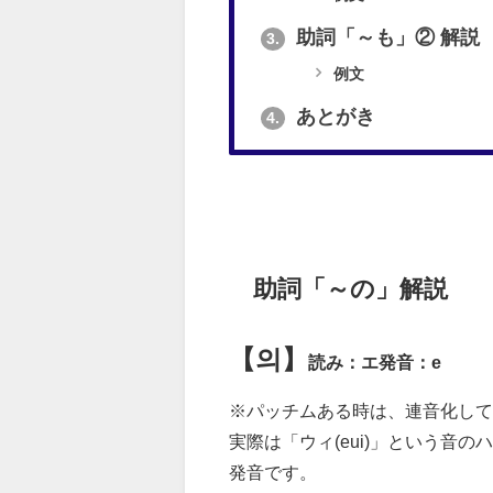
助詞「～も」② 解説
3.
例文
あとがき
4.
助詞「～の」解説
【의】
読み：エ
発音：e
※パッチムある時は、連音化して
実際は「ウィ(eui)」という音
発音です。