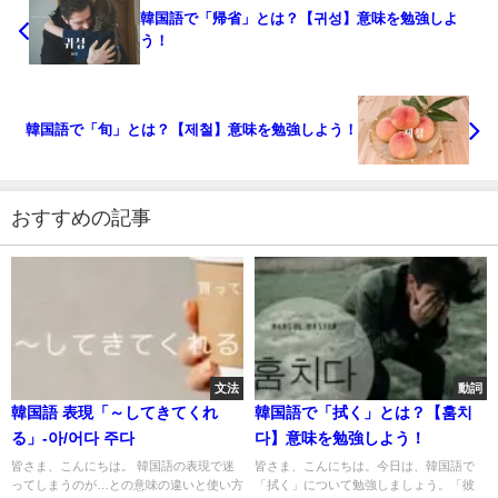
韓国語で「帰省」とは？【귀성】意味を勉強しよ
う！
韓国語で「旬」とは？【제철】意味を勉強しよう！
おすすめの記事
文法
動詞
韓国語 表現「～してきてくれ
韓国語で「拭く」とは？【훔치
る」-아/어다 주다
다】意味を勉強しよう！
皆さま、こんにちは。 韓国語の表現で迷
皆さま、こんにちは。今日は、韓国語で
ってしまうのが…との意味の違いと使い方
「拭く」について勉強しましょう。「彼