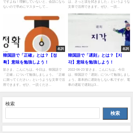
ですよね！理解していないと、会話になら
は、さっと涙を拭きました」というような
ないので早めにマスターして...
文章で活用できます。ぜひ、一読...
名詞
名詞
韓国語で「正確」とは？【정
韓国語で「遅刻」とは？【지
확】意味を勉強しよう！
각】意味を勉強しよう！
皆さま、こんにちは。今日は、韓国語で
2022-06-23 皆さま、こんにちは。今日
「正確」について勉強しましょう。「正確
は、韓国語で「遅刻」について勉強しまし
に測ってください」というような文章で活
ょう。基本的に遅刻をしない私ですが、電
用できます。ぜひ、一読くださ...
車の遅延で遅刻は3...
検索
検索