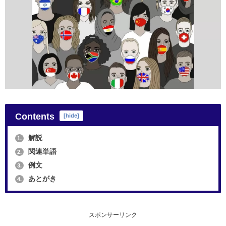
Contents
[
hide
]
解説
1.
関連単語
2.
例文
3.
あとがき
4.
スポンサーリンク