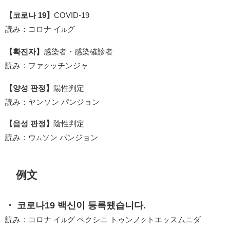
【코로나 19】
COVID-19
読み：コロナ イ
グ
ル
【확진자】
感染者・感染確診者
読み：ファ
ッチンジャ
ク
【양성 판정】
陽性判定
読み：ヤンソン パンジョン
【음성 판정】
陰性判定
読み：ウ
ソン パンジョン
ム
例文
・ 코로나19 백신이 등록됐습니다.
読み：コロナ イ
グ ペクシニ トゥンノ
トエッスムニダ
ル
ク