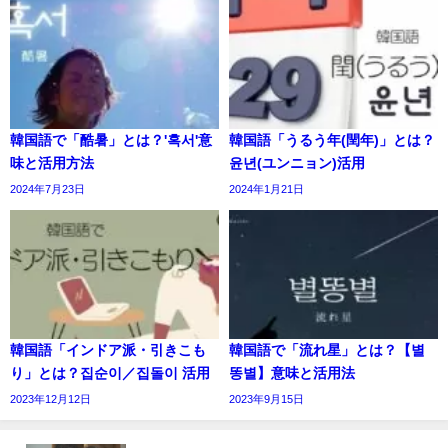
韓国語で「酷暑」とは？'혹서'意
韓国語「うるう年(閏年)」とは？
味と活用方法
윤년(ユンニョン)活用
2024年7月23日
2024年1月21日
韓国語「インドア派・引きこも
韓国語で「流れ星」とは？【별
り」とは？집순이／집돌이 活用
똥별】意味と活用法
2023年12月12日
2023年9月15日