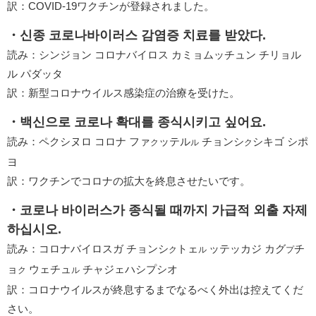
訳：COVID-19ワクチンが登録されました。
・신종 코로나바이러스 감염증 치료를 받았다.
読み：シンジョン コロナバイロス カミョムッチュン チリョル
ル パダッタ
訳：新型コロナウイルス感染症の治療を受けた。
・백신으로 코로나 확대를 종식시키고 싶어요.
読み：ペクシヌロ コロナ ファ
ッテル
チョンシ
シキゴ シポ
ク
ル
ク
ヨ
訳：ワクチンでコロナの拡大を終息させたいです。
・코로나 바이러스가 종식될 때까지 가급적 외출 자제
하십시오.
読み：コロナバイロスガ チョンシ
トェ
ッテッカジ カグ
チ
ク
ル
プ
ョ
ウェチュ
チャジェハシプシオ
ク
ル
訳：コロナウイルスが終息するまでなるべく外出は控えてくだ
さい。