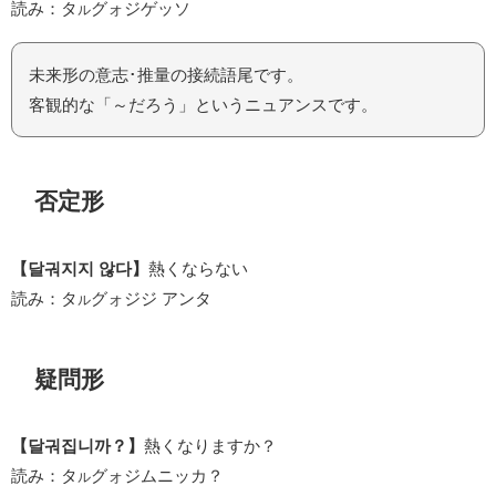
読み：タ
グォジゲッソ
ル
未来形の意志･推量の接続語尾です。
客観的な「～だろう」というニュアンスです。
否定形
【달궈지지 않다】
熱くならない
読み：タ
グォジジ アンタ
ル
疑問形
【달궈집니까？】
熱くなりますか？
読み：タ
グォジムニッカ？
ル