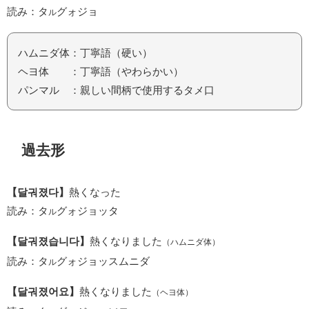
読み：タ
グォジョ
ル
ハムニダ体：丁寧語（硬い）
ヘヨ体 ：丁寧語（やわらかい）
パンマル ：親しい間柄で使用するタメ口
過去形
【달궈졌다】
熱くなった
読み：タ
グォジョッタ
ル
【달궈졌습니다】
熱くなりました
（ハムニダ体）
読み：タ
グォジョッスムニダ
ル
【달궈졌어요】
熱くなりました
（ヘヨ体）