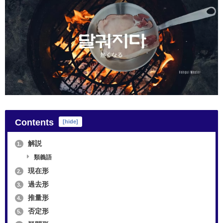
Contents
[
hide
]
解説
1.
類義語
現在形
2.
過去形
3.
推量形
4.
否定形
5.