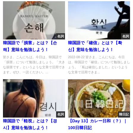
名詞
名詞
韓国語で「損害」とは？【손
韓国語で「確信」とは？【확
해】意味を勉強しよう！
신】意味を勉強しよう！
皆さま、こんにちは。今日は、韓国語で
2022-08-22 皆さま、こんにちは。今日
「損害」について勉強しましょう。「大き
は、韓国語で「確信」について勉強しまし
な損害です」というような文章で活用でき
ょう。 「私は確信しました」というよう
ます。ぜひ、一読ください。...
な文章で活用できま...
名詞
韓日記
韓国語で「軽視」とは？【경
【Day 13】カレー日和（？）｜
시】意味を勉強しよう！
100日韓日記