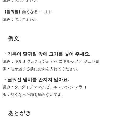
読み：タ
グォジン
ル
【달궈질】
熱くなる～
（未来）
読み：タ
グォジ
ル
ル
例文
・기름이 달궈질 앞에 고기를 넣어 주세요.
読み：キルミ タ
グォジ
アペ コギル
ノオ ジュセヨ
ル
ル
ル
訳：油が温まる前にお肉を入れてください。
・달궈진 냄비를 만지지 말아요.
読み：タ
グォジン ネムビル
マンジジ マラヨ
ル
ル
訳：熱くなった鍋を触らないでよ。
あとがき