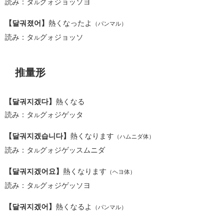
読み：タ
グォジョッソヨ
ル
【달궈졌어】
熱くなったよ
（パンマル）
読み：タ
グォジョッソ
ル
推量形
【달궈지겠다】
熱くなる
読み：タ
グォジゲッタ
ル
【달궈지겠습니다】
熱くなります
（ハムニダ体）
読み：タ
グォジゲッスムニダ
ル
【달궈지겠어요】
熱くなります
（ヘヨ体）
読み：タ
グォジゲッソヨ
ル
【달궈지겠어】
熱くなるよ
（パンマル）