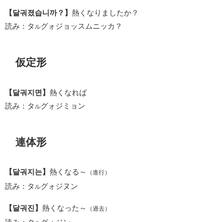
【달궈졌습니까？】
熱くなりましたか？
読み：タ
グォジョッスムニッカ？
ル
仮定形
【달궈지면】
熱くなれば
読み：タ
グォジミョン
ル
連体形
【달궈지는】
熱くなる～
（進行）
読み：タ
グォジヌン
ル
【달궈진】
熱くなった～
（過去）