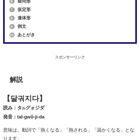
疑問形
6.
仮定形
7.
連体形
8.
例文
9.
あとがき
10.
スポンサーリンク
解説
【달궈지다】
読み：タ
グォジダ
ル
発音：tal-gwŏ-ji-da
意味は、動詞で「熱くなる」「熱される」「温かくなる」とな
ります。