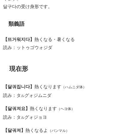
달구다の受け身形です。
類義語
【뜨거워지다】
熱くなる・暑くなる
読み：ットゥゴウォジダ
現在形
【달궈집니다】
熱くなります
（ハムニダ体）
読み：タ
グォジムニダ
ル
【달궈져요】
熱くなります
（ヘヨ体）
読み：タ
グォジョヨ
ル
【달궈져】
熱くなるよ
（パンマル）