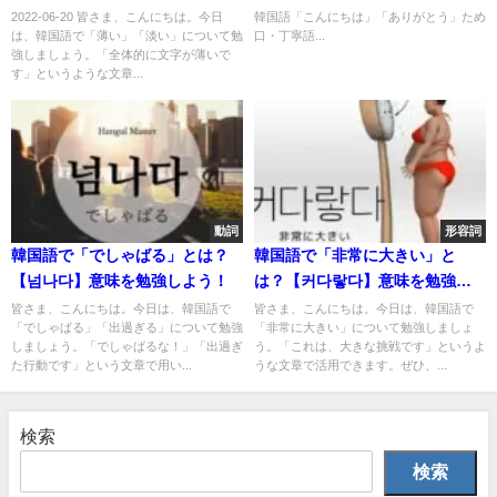
ル
2022-06-20 皆さま、こんにちは。今日
韓国語「こんにちは」「ありがとう」ため
は、韓国語で「薄い」「淡い」について勉
口・丁寧語...
強しましょう。「全体的に文字が薄いで
す」というような文章...
動詞
形容詞
韓国語で「でしゃばる」とは？
韓国語で「非常に大きい」と
【넘나다】意味を勉強しよう！
は？【커다랗다】意味を勉強し
よう！
皆さま、こんにちは。今日は、韓国語で
皆さま、こんにちは。今日は、韓国語で
「でしゃばる」「出過ぎる」について勉強
「非常に大きい」について勉強しましょ
しましょう。「でしゃばるな！」「出過ぎ
う。「これは、大きな挑戦です」というよ
た行動です」という文章で用い...
うな文章で活用できます。ぜひ、...
検索
検索