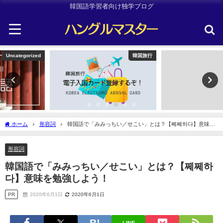
韓国語学習者向け独学ブログ
韓国旅行
TOPIK
ホーム
形容詞
韓国語で「みみっちい／せこい」とは？【쩨쩨하다】意味を
勉強しよう！
形容詞
韓国語で「みみっちい／せこい」とは？【쩨쩨하
다】意味を勉強しよう！
PR
2020年6月1日
2020年6月1日