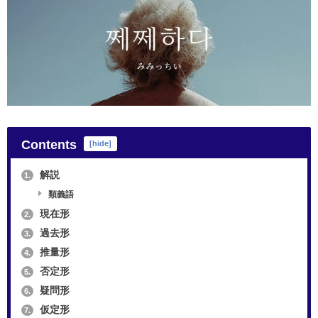
Contents
[
hide
]
解説
1.
類義語
現在形
2.
過去形
3.
推量形
4.
否定形
5.
疑問形
6.
仮定形
7.