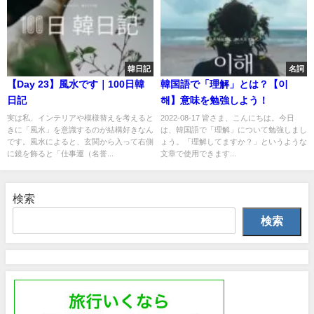
韓日記
名詞
【Day 23】風水です｜100日韓
韓国語で「理解」とは？【이
日記
해】意味を勉強しよう！
実は私、インテリアや模様替えを考えると
2022-08-17 皆さま、こんにちは。今日
きに「風水」を意識するのが結構好きなん
は、韓国語で「理解」について勉強しまし
です。風水によると、玄関から入って右側
ょう。「理解してますか？」というような
に鏡を飾ると「仕事運（名誉...
文章で使用できます...
検索
検索