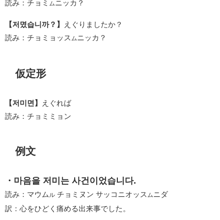
読み：チョミ
ニッカ？
ム
【저몄습니까？】
えぐりましたか？
読み：チョミョッス
ニッカ？
ム
仮定形
【저미면】
えぐれば
読み：チョミミョン
例文
・마음을 저미는 사건이었습니다.
読み：マウム
チョミヌン サッコニオッス
ニダ
ル
ム
訳：心をひどく痛める出来事でした。