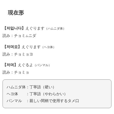
現在形
【저밉니다】
えぐります
（ハムニダ体）
読み：チョミ
ニダ
ム
【저며요】
えぐります
（ヘヨ体）
読み：チョミョヨ
【저며】
えぐるよ
（パンマル）
読み：チョミョ
ハムニダ体：丁寧語（硬い）
ヘヨ体 ：丁寧語（やわらかい）
パンマル ：親しい間柄で使用するタメ口