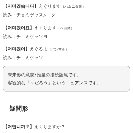
【저미겠습니다】
えぐります
（ハムニダ体）
読み：チョミゲッス
ニダ
ム
【저미겠어요】
えぐります
（ヘヨ体）
読み：チョミゲッソヨ
【저미겠어】
えぐるよ
（パンマル）
読み：チョミゲッソ
未来形の意志･推量の接続語尾です。
客観的な「～だろう」というニュアンスです。
疑問形
【저밉니까？】
えぐりますか？