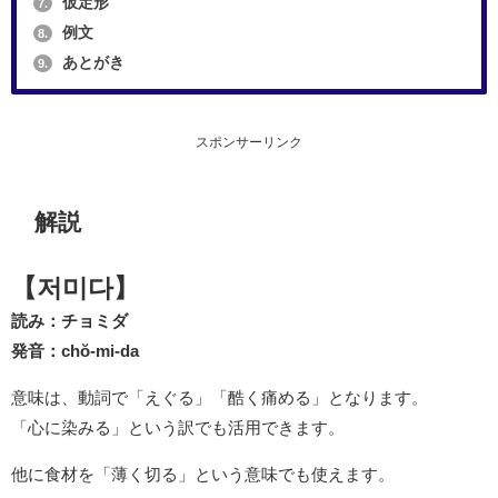
仮定形
7.
例文
8.
あとがき
9.
スポンサーリンク
解説
【저미다】
読み：チョミダ
発音：chŏ-mi-da
意味は、動詞で「えぐる」「酷く痛める」となります。
「心に染みる」という訳でも活用できます。
他に食材を「薄く切る」という意味でも使えます。