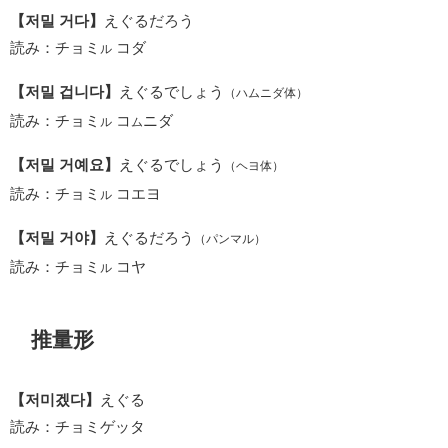
【저밀 거다】
えぐるだろう
読み：チョミ
コダ
ル
【저밀 겁니다】
えぐるでしょう
（ハムニダ体）
読み：チョミ
コ
ニダ
ル
ム
【저밀 거예요】
えぐるでしょう
（ヘヨ体）
読み：チョミ
コエヨ
ル
【저밀 거야】
えぐるだろう
（パンマル）
読み：チョミ
コヤ
ル
推量形
【저미겠다】
えぐる
読み：チョミゲッタ