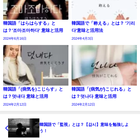
韓国語「はらはらする」と
韓国語で「称える」とは？ '기리
は？'조마조마하다' 意味と活用
다'意味と活用法
2024年6月16日
2024年4月3日
韓国語「(病気を)こじらす」と
韓国語「(病気が)こじれる」と
は？덧내다 意味と活用
は？덧나다 意味と活用
2024年2月12日
2024年2月12日
韓国語で「監視」とは？【감시】意味を勉強しよ
う！