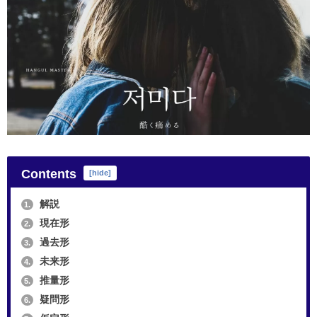
Contents
[
hide
]
解説
1.
現在形
2.
過去形
3.
未来形
4.
推量形
5.
疑問形
6.