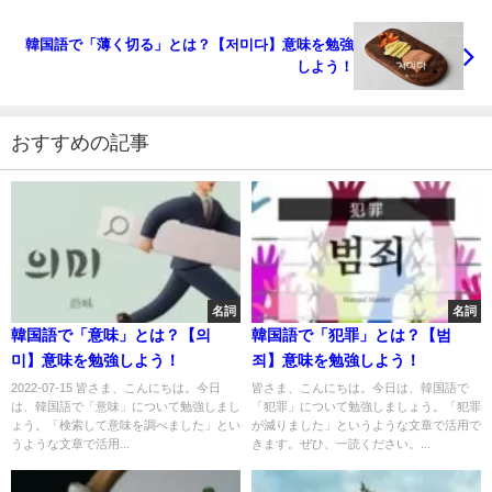
韓国語で「薄く切る」とは？【저미다】意味を勉強
しよう！
おすすめの記事
名詞
名詞
韓国語で「意味」とは？【의
韓国語で「犯罪」とは？【범
미】意味を勉強しよう！
죄】意味を勉強しよう！
2022-07-15 皆さま、こんにちは。今日
皆さま、こんにちは。今日は、韓国語で
は、韓国語で「意味」について勉強しまし
「犯罪」について勉強しましょう。「犯罪
ょう。「検索して意味を調べました」とい
が減りました」というような文章で活用で
うような文章で活用...
きます。ぜひ、一読ください。...