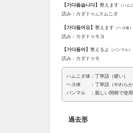
【가다듬습니다】
整えます
（ハム
読み：カダドゥ
スムニダ
ム
【가다듬어요】
整えます
（ヘヨ体
読み：カダドゥモヨ
【가다듬어】
整えるよ
（パンマル）
読み：カダドゥモ
ハムニダ体：丁寧語（硬い）
ヘヨ体 ：丁寧語（やわらか
パンマル ：親しい間柄で使用
過去形