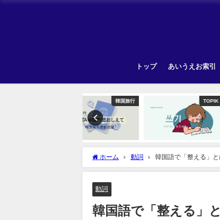
トップ
あいうえお索引
韓国旅行
TOPIK
ホーム
動詞
韓国語で「整える」と
動詞
韓国語で「整える」