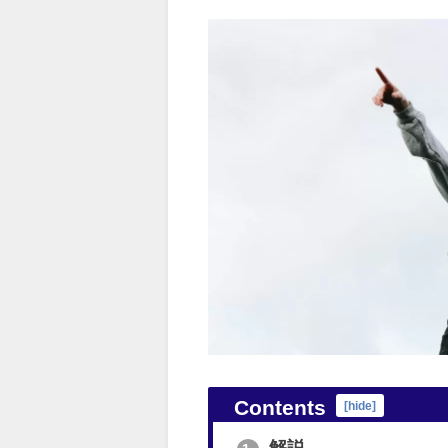
Contents
[
hide
]