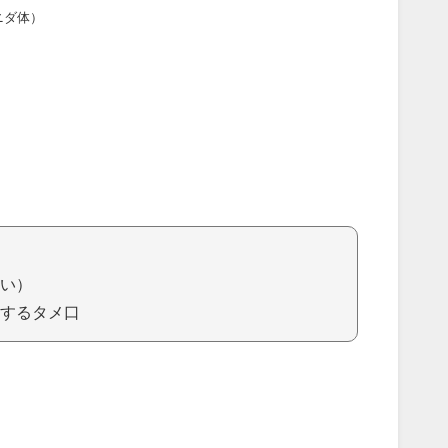
ニダ体）
）
い）
するタメ口