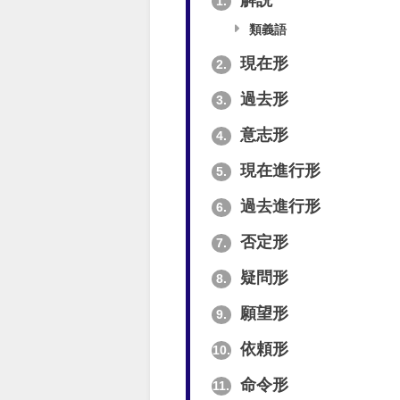
解説
1.
類義語
現在形
2.
過去形
3.
意志形
4.
現在進行形
5.
過去進行形
6.
否定形
7.
疑問形
8.
願望形
9.
依頼形
10.
命令形
11.