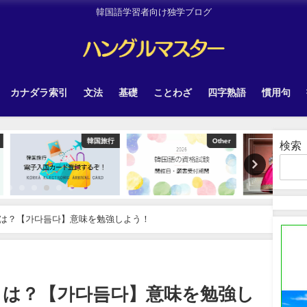
韓国語学習者向け独学ブログ
カナダラ索引
文法
基礎
ことわざ
四字熟語
慣用句
韓国旅行
Other
Uncategorized
検索
は？【가다듬다】意味を勉強しよう！
とは？【가다듬다】意味を勉強し