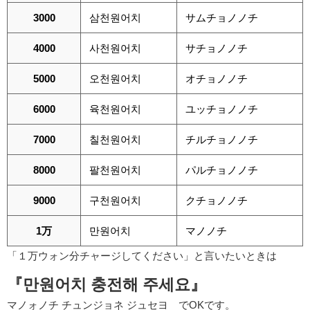
3000
삼천원어치
サムチョノノチ
4000
사천원어치
サチョノノチ
5000
오천원어치
オチョノノチ
6000
육천원어치
ユッチョノノチ
7000
칠천원어치
チルチョノノチ
8000
팔천원어치
パルチョノノチ
9000
구천원어치
クチョノノチ
1万
만원어치
マノノチ
「１万ウォン分チャージしてください」と言いたいときは
『만원어치 충전해 주세요』
マノォノチ チュンジョネ ジュセヨ でOKです。