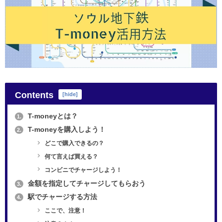
Contents
[
hide
]
T-moneyとは？
1.
T-moneyを購入しよう！
2.
どこで購入できるの？
何て言えば買える？
コンビニでチャージしよう！
金額を指定してチャージしてもらおう
3.
駅でチャージする方法
4.
ここで、注意！