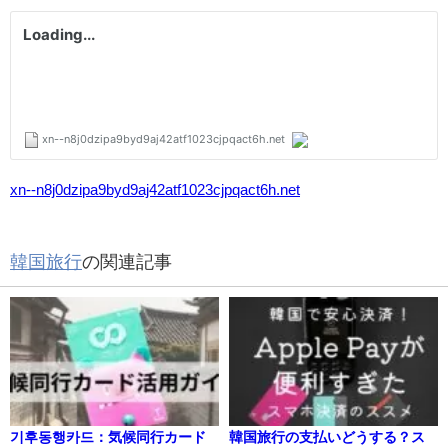
xn--n8j0dzipa9byd9aj42atf1023cjpqact6h.net
韓国旅行
の関連記事
기후동행카드：気候同行カード
韓国旅行の支払いどうする？ス