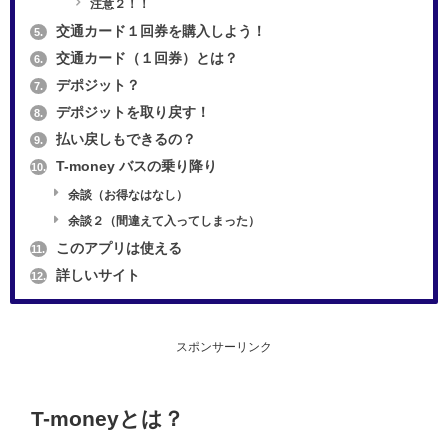
注意２！！
交通カード１回券を購入しよう！
5.
交通カード（１回券）とは？
6.
デポジット？
7.
デポジットを取り戻す！
8.
払い戻しもできるの？
9.
T-money バスの乗り降り
10.
余談（お得なはなし）
余談２（間違えて入ってしまった）
このアプリは使える
11.
詳しいサイト
12.
スポンサーリンク
T-moneyとは？