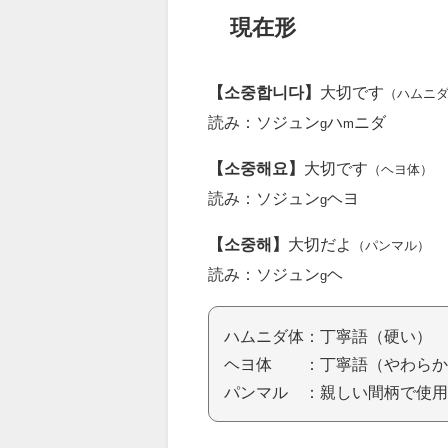
現在形
【소중합니다】
大切です
（ハムニ
読み：ソジュン
ハ
ニダ
g
m
【소중해요】
大切です
（ヘヨ体）
読み：ソジュン
ヘヨ
g
【소중해】
大切だよ
（パンマル）
読み：ソジュン
ヘ
g
ハムニダ体：丁寧語（硬い）
ヘヨ体 ：丁寧語（やわらか
パンマル ：親しい間柄で使用