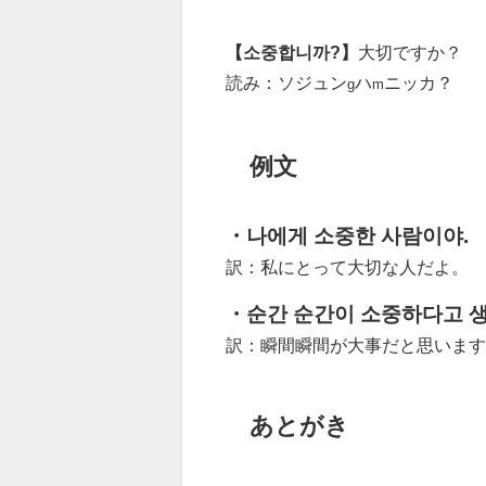
【소중합니까?】
大切ですか？
読み：ソジュン
ハ
ニッカ？
g
m
例文
・나에게 소중한 사람이야.
訳：私にとって大切な人だよ。
・순간 순간이 소중하다고 
訳：瞬間瞬間が大事だと思います
あとがき