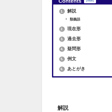
Contents
[
hide
]
解説
1.
類義語
現在形
2.
過去形
3.
疑問形
4.
例文
5.
あとがき
6.
解説