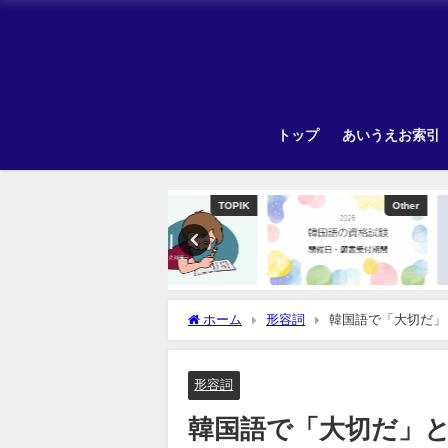
トップ
あいうえお索引
TOPIK
Other
ホーム
形容詞
韓国語で「大切だ」
形容詞
韓国語で「大切だ」