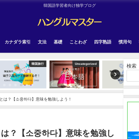
韓国語学習者向け独学ブログ
カナダラ索引
文法
基礎
ことわざ
四字熟語
慣用句
韓国旅行
Uncategorized
韓国旅行
検索
とは？【소중하다】意味を勉強しよう！
とは？【소중하다】意味を勉強し