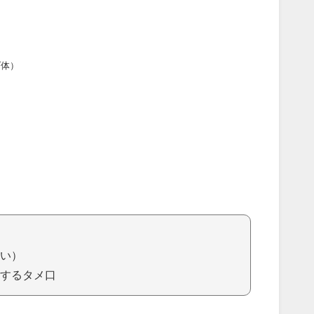
ダ体）
い）
するタメ口