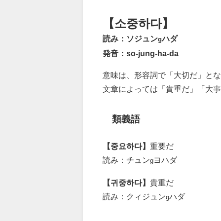
【소중하다】
読み：ソジュン
ハダ
g
発音：so-jung-ha-da
意味は、形容詞で「大切だ」とな
文章によっては「貴重だ」「大事
類義語
【중요하다】
重要だ
読み：チュン
ヨハダ
g
【귀중하다】
貴重だ
読み：クィジュン
ハダ
g