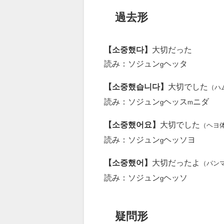
過去形
【소중했다】
大切だった
読み：ソジュン
ヘッタ
g
【소중했습니다】
大切でした
（ハ
読み：ソジュン
ヘッス
ニダ
g
m
【소중했어요】
大切でした
（ヘヨ
読み：ソジュン
ヘッソヨ
g
【소중했어】
大切だったよ
（パン
読み：ソジュン
ヘッソ
g
疑問形