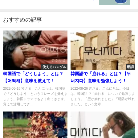
おすすめの記事
使えるハングル
動詞
韓国語で「どうしよう」とは？
韓国語で「崩れる」とは？【무
【어떡해】意味を教えて！
너지다】意味を勉強しよう！
2022-05-18 皆さま、こんにちは。韓国語
2022-08-26 皆さま、こんにちは。今日
で「どうしよう」というフレーズを覚えま
は、韓国語で「崩れる」について勉強しま
しょう。韓国ドラマでもよく出てきます。
しょう。「壁が崩れました」「堤防が壊れ
覚えて活用してき...
ました」という文章...