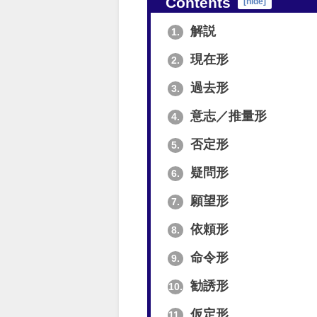
Contents
[
hide
]
解説
1.
現在形
2.
過去形
3.
意志／推量形
4.
否定形
5.
疑問形
6.
願望形
7.
依頼形
8.
命令形
9.
勧誘形
10.
仮定形
11.