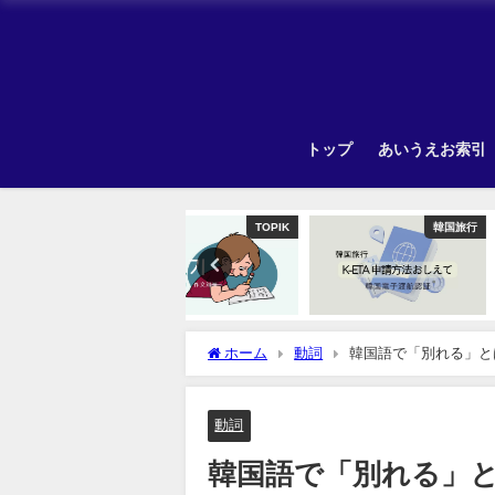
トップ
あいうえお索引
TOPIK
韓国旅行
Unca
ホーム
動詞
韓国語で「別れる」と
動詞
韓国語で「別れる」