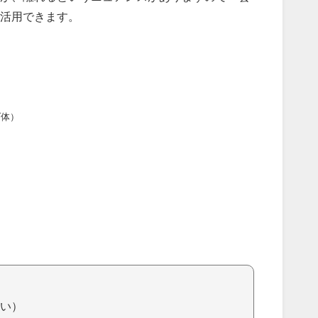
も活用できます。
ダ体）
い）