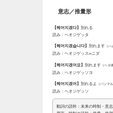
意志／推量形
【헤어지겠다】
別れる
読み：ヘオジゲッタ
【헤어지겠습니다】
別れます
（ハ
読み：ヘオジゲッス
ニダ
m
【헤어지겠어요】
別れます
（ヘヨ
読み：ヘオジゲッソヨ
【헤어지겠어】
別れるよ
（パンマ
読み：ヘオジゲッソ
動詞の語幹：未来の時制・意志