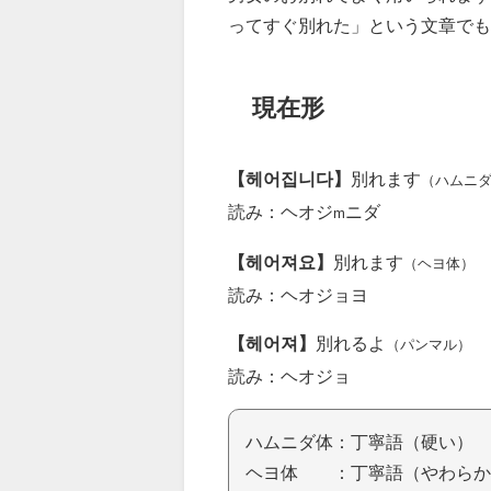
ってすぐ別れた」という文章で
現在形
【헤어집니다】
別れます
（ハムニ
読み：ヘオジ
ニダ
m
【헤어져요】
別れます
（ヘヨ体）
読み：ヘオジョヨ
【헤어져】
別れるよ
（パンマル）
読み：ヘオジョ
ハムニダ体：丁寧語（硬い）
ヘヨ体 ：丁寧語（やわらか