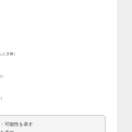
ムニダ体）
体）
ル）
・可能性を表す