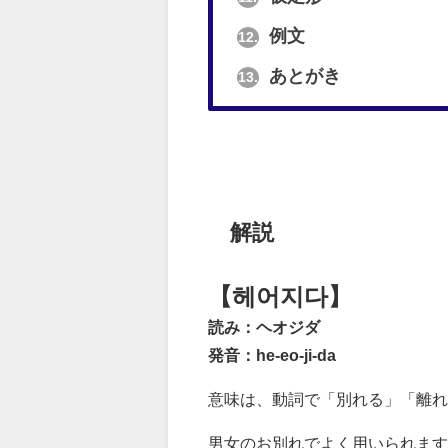
例文
12.
あとがき
13.
解説
【헤어지다】
読み：ヘオジダ
発音：he-eo-ji-da
意味は、動詞で「別れる」「離れ
男女のお別れでよく用いられます