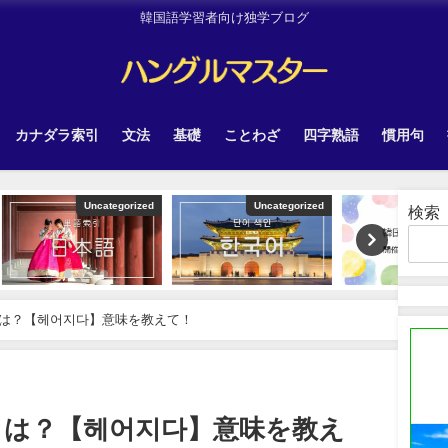
韓国語学習者向け独学ブログ
カナダラ索引
文法
基礎
ことわざ
四字熟語
慣用句
tegorized
Uncategorized
Other
検索
は？【헤어지다】意味を教えて！
とは？【헤어지다】意味を教え