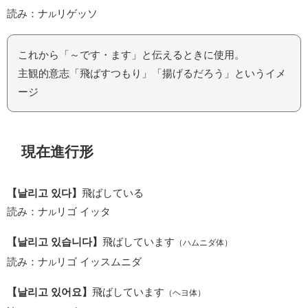
読み：ナ
リゲッソ
ル
これから「～です・ます」と伝えるときに使用。
主観的意志「飛ばすつもり」「揚げるだろう」というイメ
ージ
現在進行形
【날리고 있다】
飛ばしている
読み：ナ
リゴ イッタ
ル
【날리고 있습니다】
飛ばしています
（ハムニダ体）
読み：ナ
リゴ イッスムニダ
ル
【날리고 있어요】
飛ばしています
（ヘヨ体）