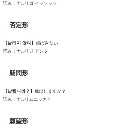
読み：ナ
リゴ イッソッソ
ル
否定形
【날리지 않다】
飛ばさない
読み：ナ
リジ アンタ
ル
疑問形
【날립니까？】
飛ばしますか？
読み：ナ
リムニッカ？
ル
願望形