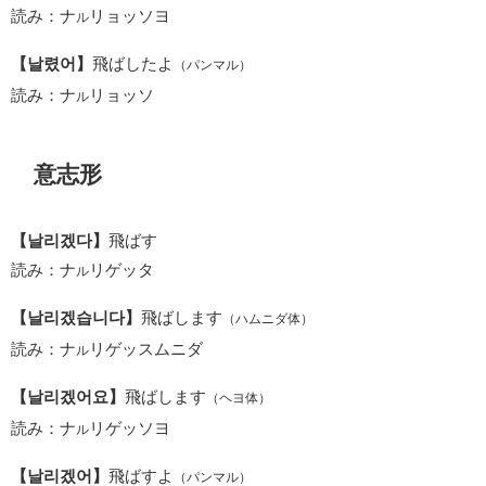
読み：ナ
リョッソヨ
ル
【날렸어】
飛ばしたよ
（パンマル）
読み：ナ
リョッソ
ル
意志形
【날리겠다】
飛ばす
読み：ナ
リゲッタ
ル
【날리겠습니다】
飛ばします
（ハムニダ体）
読み：ナ
リゲッスムニダ
ル
【날리겠어요】
飛ばします
（ヘヨ体）
読み：ナ
リゲッソヨ
ル
【날리겠어】
飛ばすよ
（パンマル）