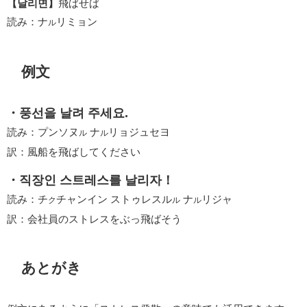
【날리면】
飛ばせば
読み：ナ
リミョン
ル
例文
・풍선을 날려 주세요.
読み：プンソヌ
ナ
リョジュセヨ
ル
ル
訳：風船を飛ばしてください
・직장인 스트레스를 날리자！
読み：チ
チャンイン ストゥレスル
ナ
リジャ
ク
ル
ル
訳：会社員のストレスをぶっ飛ばそう
あとがき