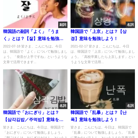
副詞
名詞
韓国語の副詞「よく」「うま
韓国語で「上京」とは？【상
く」とは？【잘】意味を勉強し
경】意味を勉強しよう！
よう！
2022-07-18 皆さま、こんにちは。今日
2021-02-17 皆さま、こんにちは。今日
は、韓国語で「よく」について勉強しまし
は、韓国語で「上京」について勉強しまし
ょう。「発音が上手ですね」というような
ょう。「高校卒業したら上京します」とい
文章で活用できます...
うような文章で活用...
名詞
名詞
韓国語で「おにぎり」とは？
韓国語で「乱暴」とは？【난
【삼각김밥／주먹밥】意味を勉
폭】意味を勉強しよう！
強しよう！
皆さま、こんにちは。今日は、韓国語で
皆さま、こんにちは。今日は、韓国語で
「おにぎり」について勉強しましょう。
「乱暴」について勉強しましょう。「乱暴
「朝ごはんは、おにぎりだけ！」というよ
に置かないでよ！」というような文章で活