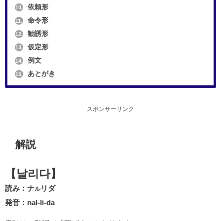
依頼形
10.
命令形
11.
勧誘形
12.
仮定形
13.
例文
14.
あとがき
15.
スポンサーリンク
解説
【날리다】
読み：ナ
リダ
ル
発音：nal-li-da