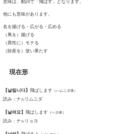
意味は、動詞で「飛ばす」となります。
他にも意味があります。
名を揚げる・広がる・広める
（凧を）揚げる
（異性に）モテる
（財産を）使い果たす
現在形
【날립니다】
飛ばします
（ハムニダ体）
読み：ナ
リムニダ
ル
【날려요】
飛ばします
（ヘヨ体）
読み：ナ
リョヨ
ル
【날려】
飛ばすよ