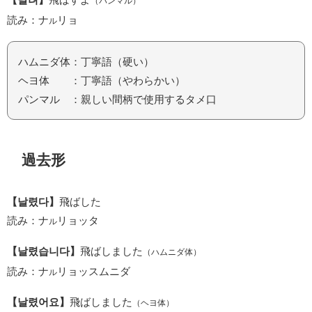
（パンマル）
読み：ナ
リョ
ル
ハムニダ体：丁寧語（硬い）
ヘヨ体 ：丁寧語（やわらかい）
パンマル ：親しい間柄で使用するタメ口
過去形
【날렸다】
飛ばした
読み：ナ
リョッタ
ル
【날렸습니다】
飛ばしました
（ハムニダ体）
読み：ナ
リョッスムニダ
ル
【날렸어요】
飛ばしました
（ヘヨ体）