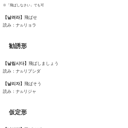
※「飛ばしなさい」でも可
【날려라】
飛ばせ
読み：ナ
リョラ
ル
勧誘形
【날립시다】
飛ばしましょう
読み：ナ
リプシダ
ル
【날리자】
飛ばそう
読み：ナ
リジャ
ル
仮定形