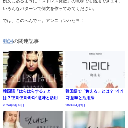
例文にあるように「ストレス発散」の意味でも活用できます。
いろんなパターンで例文を作ってみてください。
では、このへんで～。アンニョンハセヨ！
動詞
の関連記事
韓国語「はらはらする」と
韓国語で「称える」とは？ '기리
は？'조마조마하다' 意味と活用
다'意味と活用法
2024年6月16日
2024年4月3日