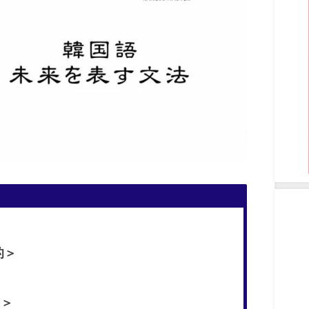
的＞
明＞