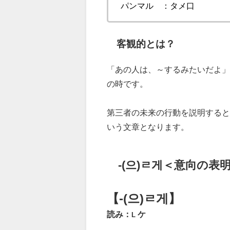
パンマル ：タメ口
客観的とは？
「あの人は、～するみたいだよ」
の時です。
第三者の未来の行動を説明すると
いう文章となります。
-(으)ㄹ게＜意向の表
【-(으)ㄹ게】
読み：
ケ
L