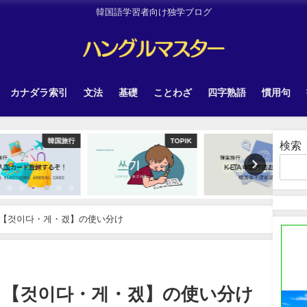
韓国語学習者向け独学ブログ
カナダラ索引
文法
基礎
ことわざ
四字熟語
慣用句
韓国旅行
TOPIK
韓国旅行
検索
【것이다・게・겠】の使い分け
？【것이다・게・겠】の使い分け