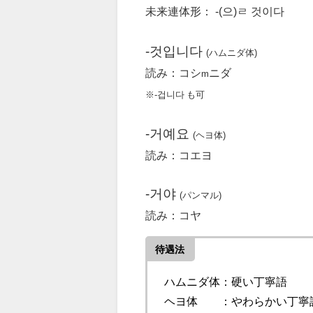
未来連体形： -(으)ㄹ 것이다
-것입니다
(ハムニダ体)
読み：コシ
ニダ
m
※-겁니다 も可
-거예요
(ヘヨ体)
読み：コエヨ
-거야
(パンマル)
読み：コヤ
待遇法
ハムニダ体：硬い丁寧語
ヘヨ体 ：やわらかい丁寧