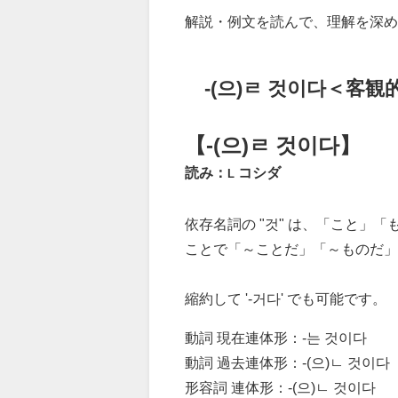
解説・例文を読んで、理解を深め
-(으)ㄹ 것이다＜客観
【-(으)ㄹ 것이다】
読み：
コシダ
L
依存名詞の "것" は、「こと」「
ことで「～ことだ」「～ものだ」
縮約して '-거다' でも可能です。
動詞 現在連体形：-는 것이다
動詞 過去連体形：-(으)ㄴ 것이다
形容詞 連体形：-(으)ㄴ 것이다