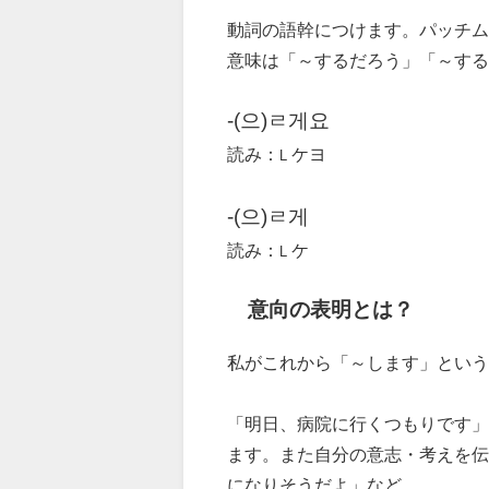
動詞の語幹につけます。パッチム有は
意味は「～するだろう」「～する
-(으)ㄹ게요
読み：
ケヨ
L
-(으)ㄹ게
読み：
ケ
L
意向の表明とは？
私がこれから「～します」という
「明日、病院に行くつもりです」
ます。また自分の意志・考えを伝
になりそうだよ」など。