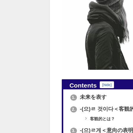
Contents
[
hide
]
未来を表す
1.
-(으)ㄹ 것이다＜客観
2.
客観的とは？
-(으)ㄹ게＜意向の表
3.