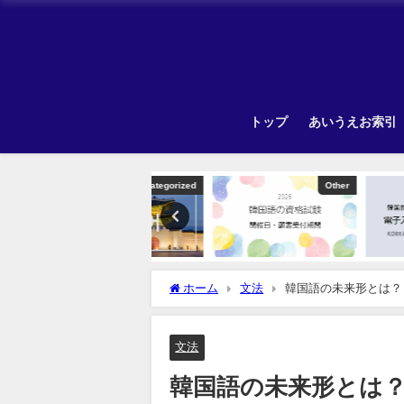
トップ
あいうえお索引
Uncategorized
Other
ホーム
文法
韓国語の未来形とは？
文法
韓国語の未来形とは