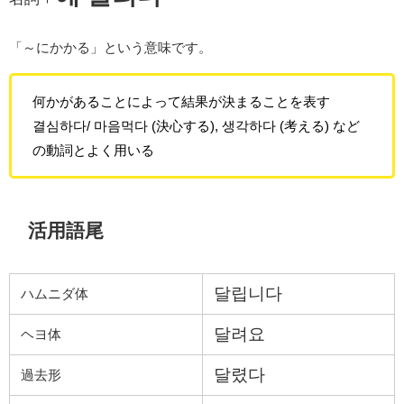
「～にかかる」という意味です。
何かがあることによって結果が決まることを表す
결심하다/ 마음먹다 (決心する), 생각하다 (考える) など
の動詞とよく用いる
活用語尾
달립니다
ハムニダ体
달려요
ヘヨ体
달렸다
過去形