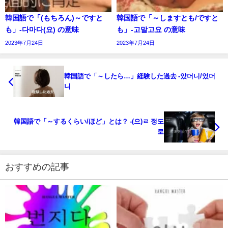
韓国語で「(もちろん)～ですと
韓国語で「～しますとも/ですと
も」-다마다(요) の意味
も」-고말고요 の意味
2023年7月24日
2023年7月24日
韓国語で「～したら…」経験した過去 -았더니/었더
니
韓国語で「～するくらい/ほど」とは？ -(으)ㄹ 정도
로
おすすめの記事