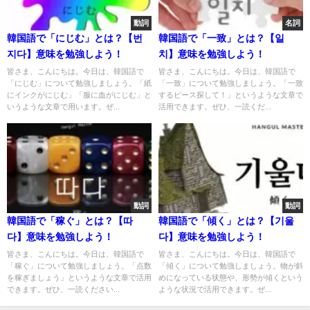
動詞
名詞
韓国語で「にじむ」とは？【번
韓国語で「一致」とは？【일
지다】意味を勉強しよう！
치】意味を勉強しよう！
皆さま、こんにちは。今日は、韓国語で
皆さま、こんにちは。今日は、韓国語で
「にじむ」について勉強しましょう。「紙
「一致」について勉強しましょう。「一致
にインクがにじむ」「服に血がにじむ」と
するピース探して！」というような文章で
いうような文章で用います。ぜ...
活用できます。ぜひ、一読くだ...
動詞
動詞
韓国語で「稼ぐ」とは？【따
韓国語で「傾く」とは？【기울
다】意味を勉強しよう！
다】意味を勉強しよう！
皆さま、こんにちは。今日は、韓国語で
皆さま、こんにちは。今日は、韓国語で
「稼ぐ」について勉強しましょう。「点数
「傾く」について勉強しましょう。物が斜
を稼ぎましょう」というような文章で活用
めになっている状態や、形勢が傾くという
できます。ぜひ、一読ください...
ような状況で活用できます。ぜ...