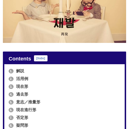
Contents
[
hide
]
解説
1.
活用例
2.
現在形
3.
過去形
4.
意志／推量形
5.
現在進行形
6.
否定形
7.
疑問形
8.