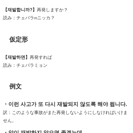
【재발합니까?】
再発しますか？
読み：チェバラ
ニッカ？
m
仮定形
【재발하면】
再発すれば
読み：チェバラミョン
例文
・이런 사고가 또 다시 재발되지 않도록 해야 됩니다.
訳：このような事故がまた再発しないようにしなければいけま
せん。
・암이 재발하지 않으면 좋겠는데.