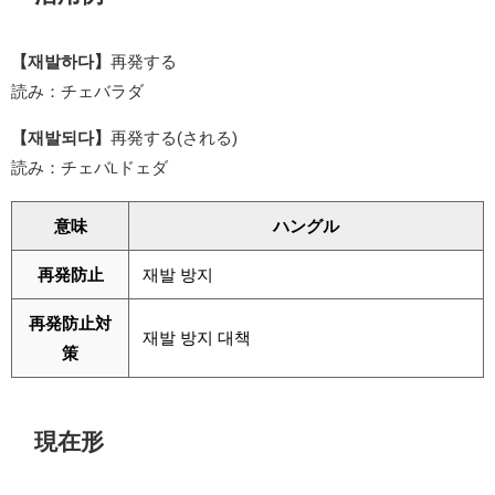
【재발하다】
再発する
読み：チェバラダ
【재발되다】
再発する(される)
読み：チェバ
ドェダ
L
意味
ハングル
再発防止
재발 방지
再発防止対
재발 방지 대책
策
現在形