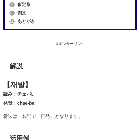
仮定形
9.
例文
10.
あとがき
11.
スポンサーリンク
解説
【재발】
読み：チェバ
L
発音：chae-bal
意味は、名詞で「再発」となります。
活用例