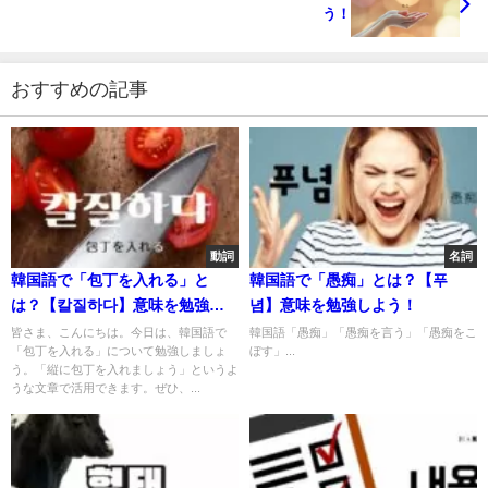
う！
おすすめの記事
動詞
名詞
韓国語で「包丁を入れる」と
韓国語で「愚痴」とは？【푸
は？【칼질하다】意味を勉強し
념】意味を勉強しよう！
よう！
皆さま、こんにちは。今日は、韓国語で
韓国語「愚痴」「愚痴を言う」「愚痴をこ
「包丁を入れる」について勉強しましょ
ぼす」...
う。「縦に包丁を入れましょう」というよ
うな文章で活用できます。ぜひ、...