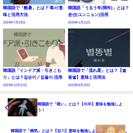
韓国語で「酷暑」とは？'혹서'意
韓国語「うるう年(閏年)」とは？
味と活用方法
윤년(ユンニョン)活用
2024年7月23日
2024年1月21日
韓国語「インドア派・引きこも
韓国語で「流れ星」とは？【별
り」とは？집순이／집돌이 活用
똥별】意味と活用法
2023年12月12日
2023年9月15日
韓国語で「呪い」とは？【저주】意味を勉強しよ
う！
韓国語で「精気」とは？【정기】意味を勉強しよ