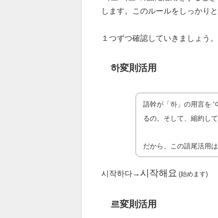
します。このルールをしっかりと
１つずつ確認していきましょう。
하変則活用
語幹が「하」の用言を '
るの。そして、縮約し
だから、この語尾活用
시작해요
시작하다→
(始めます)
르変則活用