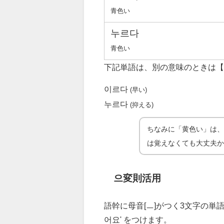
青色い
누르다
青色い
下記単語は、別の意味のときは【
이르다
(早い)
누르다
(抑える)
ちなみに「黄色い」は
は覚えなくても大丈夫
으変則活用
語幹に母音[ㅡ]がつく3文字の単語
어요' をつけます。