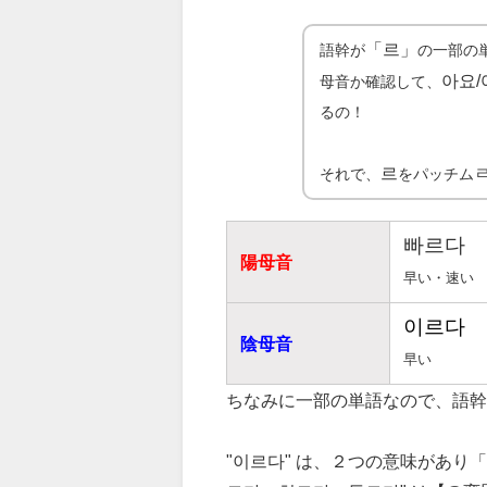
「르」
語幹が
の一部の
아요/
母音か確認して、
るの！
르
それで、
をパッチム
빠르다
陽母音
早い・速い
이르다
陰母音
早い
ちなみに一部の単語なので、語幹 
"이르다" は、２つの意味があり