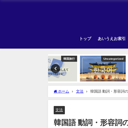
トップ
あいうえお索引
韓国旅行
Uncategorized
Unca
ホーム
文法
韓国語 動詞・形容詞の
文法
韓国語 動詞・形容詞