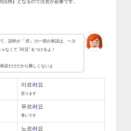
変則活用】となるので注意が必要です。
「르」
てて、語幹が
の一部の単語は、ヘヨ
'러요'
じゃなくて
をつけるよ！
の単語だけだから難しくないよ
이르
러
요
至ります
푸르
러
요
青いです
노르
러
요