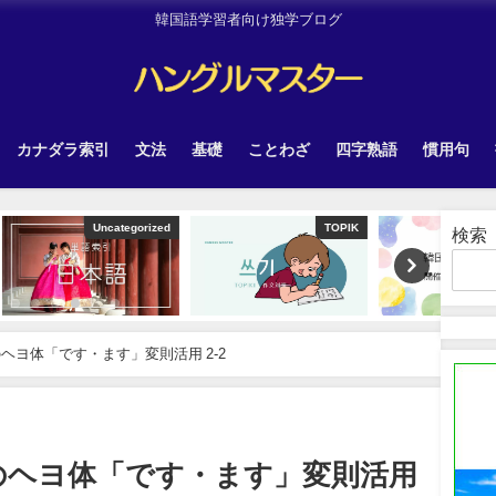
韓国語学習者向け独学ブログ
カナダラ索引
文法
基礎
ことわざ
四字熟語
慣用句
tegorized
TOPIK
Other
検索
ヘヨ体「です・ます」変則活用 2-2
のヘヨ体「です・ます」変則活用