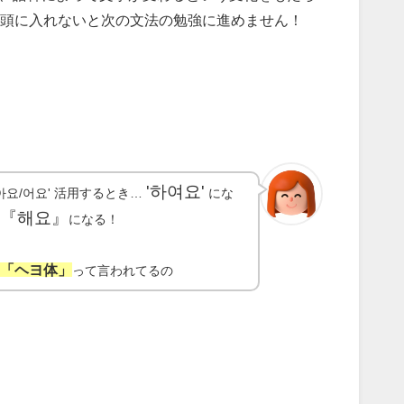
頭に入れないと次の文法の勉強に進めません！
'하여요'
아요/어요' 活用するとき…
にな
『해요』
て
になる！
「ヘヨ体」
は
って言われてるの