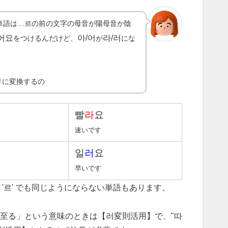
単語は…르の前の文字の母音が陽母音か陰
어요
아/어
라/러
をつけるんだけど、
が
にな
ㄹ
に変換するの
빨
라
요
速いです
일
러
요
早いです
'르' でも同じようにならない単語もあります。
「至る」という意味のときは【러変則活用】で、"따