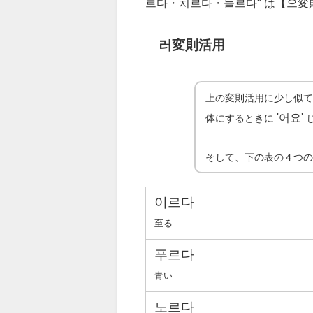
르다・치르다・들르다" は【으
러変則活用
上の変則活用に少し似
'어요'
体にするときに
そして、下の表の４つ
이르다
至る
푸르다
青い
노르다