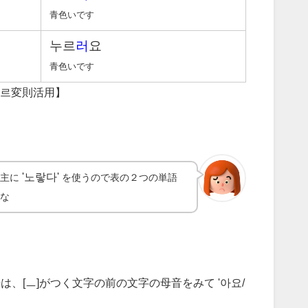
青色いです
누르
러
요
青色いです
르変則活用】
'노랗다'
、主に
を使うので表の２つの単語
かな
は、[ㅡ]がつく文字の前の文字の母音をみて '아요/