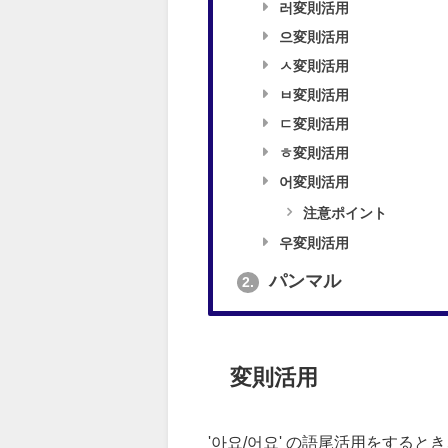
러変則活用
으変則活用
ㅅ変則活用
ㅂ変則活用
ㄷ変則活用
ㅎ変則活用
어変則活用
注意ポイント
우変則活用
パンマル
2.
変則活用
'아요/어요' の語尾活用をする