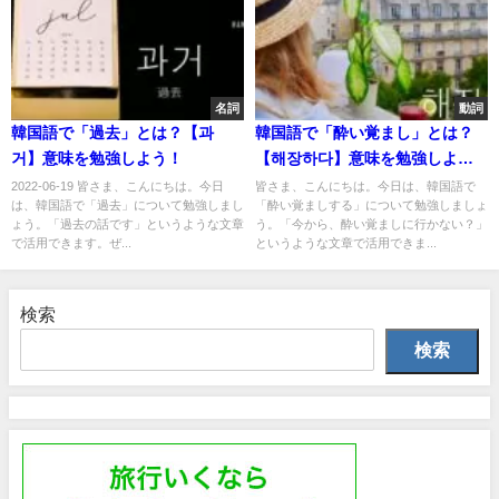
名詞
動詞
韓国語で「過去」とは？【과
韓国語で「酔い覚まし」とは？
거】意味を勉強しよう！
【해장하다】意味を勉強しよ
う！
2022-06-19 皆さま、こんにちは。今日
皆さま、こんにちは。今日は、韓国語で
は、韓国語で「過去」について勉強しまし
「酔い覚ましする」について勉強しましょ
ょう。「過去の話です」というような文章
う。「今から、酔い覚ましに行かない？」
で活用できます。ぜ...
というような文章で活用できま...
検索
検索