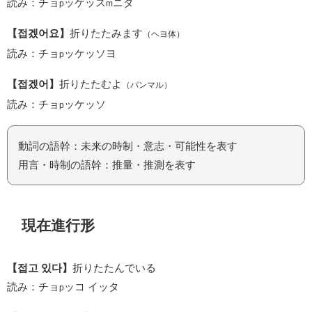
読み：チョ
ッケッス
ニダ
p
m
【접겠어요】
折りたたみます
（ヘヨ体）
読み：チョ
ッケッソヨ
p
【접겠어】
折りたたむよ
（パンマル）
読み：チョ
ッケッソ
p
動詞の語幹：未来の時制・意志・可能性を表す
用言・時制の語幹：推量・推測を表す
現在進行形
【접고 있다】
折りたたんでいる
読み：チョ
ッコ イッタ
p