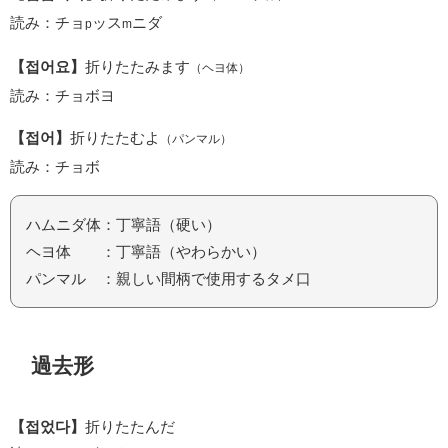
読み：チョ
ッス
ニダ
p
m
【접어요】
折りたたみます
（ヘヨ体）
読み：チョボヨ
【접어】
折りたたむよ
（パンマル）
読み：チョボ
ハムニダ体：丁寧語（硬い）
ヘヨ体 ：丁寧語（やわらかい）
パンマル ：親しい間柄で使用するタメ口
過去形
【접었다】
折りたたんだ