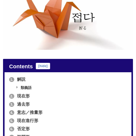
Contents
[
hide
]
解説
1.
類義語
現在形
2.
過去形
3.
意志／推量形
4.
現在進行形
5.
否定形
6.