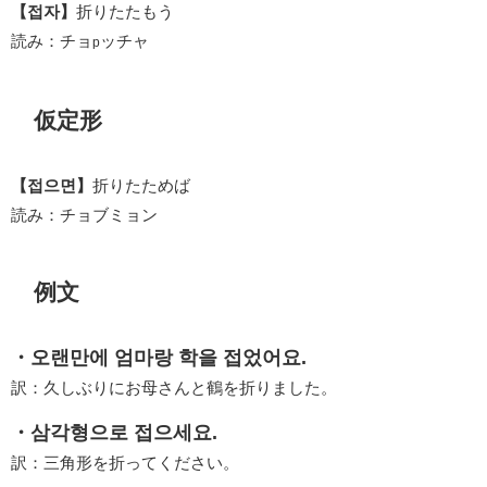
【접자】
折りたたもう
読み：チョ
ッチャ
p
仮定形
【접으면】
折りたためば
読み：チョブミョン
例文
・오랜만에 엄마랑 학을 접었어요.
訳：久しぶりにお母さんと鶴を折りました。
・삼각형으로 접으세요.
訳：三角形を折ってください。