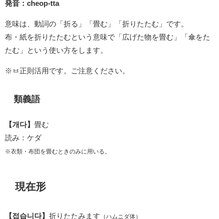
発音：cheop-tta
意味は、動詞の「折る」「畳む」「折りたたむ」です。
布・紙を折りたたむという意味で「広げた物を畳む」「傘をた
たむ」という使い方をします。
※ㅂ正則活用です。ご注意ください。
類義語
【개다】
畳む
読み：ケダ
※衣類・布団を畳むときのみに用いる。
現在形
【접습니다】
折りたたみます
（ハムニダ体）