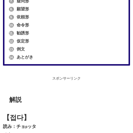
疑問形
7.
願望形
8.
依頼形
9.
命令形
10.
勧誘形
11.
仮定形
12.
例文
13.
あとがき
14.
スポンサーリンク
解説
【접다】
読み：チョ
ッタ
p