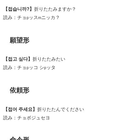
【접습니까?】
折りたたみますか？
読み：チョ
ッス
ニッカ？
p
m
願望形
【접고 싶다】
折りたたみたい
読み：チョ
ッコ シ
ッタ
p
p
依頼形
【접어 주세요】
折りたたんでください
読み：チョボジュセヨ
命令形