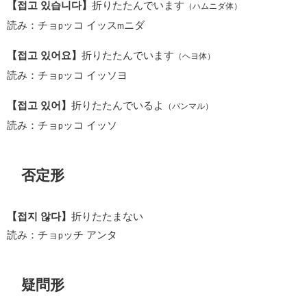
【접고 있습니다】
折りたたんでいます
（ハムニダ体）
読み：チョ
ッコ イッス
ニダ
p
m
【접고 있어요】
折りたたんでいます
（ヘヨ体）
読み：チョ
ッコ イッソヨ
p
【접고 있어】
折りたたんでいるよ
（パンマル）
読み：チョ
ッコ イッソ
p
否定形
【접지 않다】
折りたたまない
読み：チョ
ッチ アンタ
p
疑問形