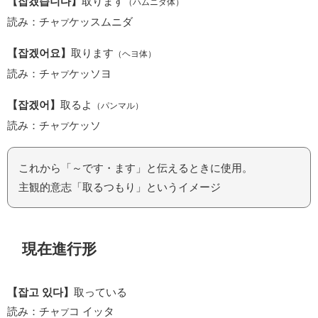
【잡겠습니다】
取ります
（ハムニダ体）
読み：チャ
ケッスムニダ
プ
【잡겠어요】
取ります
（ヘヨ体）
読み：チャ
ケッソヨ
プ
【잡겠어】
取るよ
（パンマル）
読み：チャ
ケッソ
プ
これから「～です・ます」と伝えるときに使用。
主観的意志「取るつもり」というイメージ
現在進行形
【잡고 있다】
取っている
読み：チャ
コ イッタ
プ