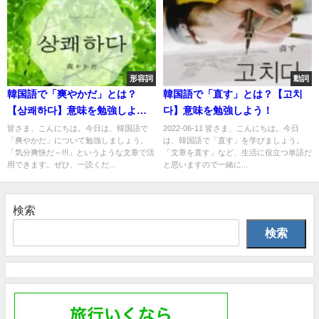
形容詞
動詞
韓国語で「爽やかだ」とは？
韓国語で「直す」とは？【고치
【상쾌하다】意味を勉強しよ
다】意味を勉強しよう！
う！
皆さま、こんにちは。今日は、韓国語で
2022-06-11 皆さま、こんにちは。今日
「爽やかだ」について勉強しましょう。
は、韓国語で「直す」を学びましょう。
「気分爽快だ～!!!」というような文章で活
「文章を直す」など、生活に役立つ単語だ
用できます。ぜひ、一読くだ...
と思いますので一緒に...
検索
検索