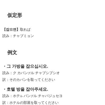
仮定形
【잡으면】
取れば
読み：チャブミョン
例文
・그 가방을 잡으십시오.
読み：ク カバン
ル チャブシプシオ
グ
訳：そのカバンを取ってください
・호텔 방을 잡아주세요.
読み：ホテ
バン
ル チャバジュセヨ
ル
グ
訳：ホテルの部屋を取ってください