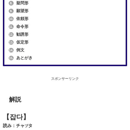
疑問形
8.
願望形
9.
依頼形
10.
命令形
11.
勧誘形
12.
仮定形
13.
例文
14.
あとがき
15.
スポンサーリンク
解説
【잡다】
読み：チャ
タ
プ