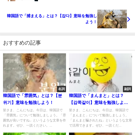
韓国語で「捕まえる」とは？【잡다】意味を勉強し
よう！
おすすめの記事
名詞
副詞
韓国語で「雰囲気」とは？【분
韓国語で「まんまと」とは？
위기】意味を勉強しよう！
【감쪽같이】意味を勉強しよ
う！
皆さま、こんにちは。今日は、韓国語で
皆さま、こんにちは。今日は、韓国語で
「雰囲気」について勉強しましょう。「雰
「まんまと」について勉強しましょう。
囲気が良いですね」というような文章を作
「まんまと騙されたね」というような文章
れます。ぜひ、一読ください。...
で活用できます。ぜひ、一読くだ...