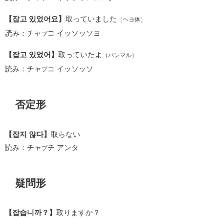
【잡고 있었어요】
取っていました
（ヘヨ体）
読み：チャ
コ イッソッソヨ
プ
【잡고 있었어】
取っていたよ
（パンマル）
読み：チャ
コ イッソッソ
プ
否定形
【잡지 않다】
取らない
読み：チャ
チ アンタ
プ
疑問形
【잡습니까？】
取りますか？