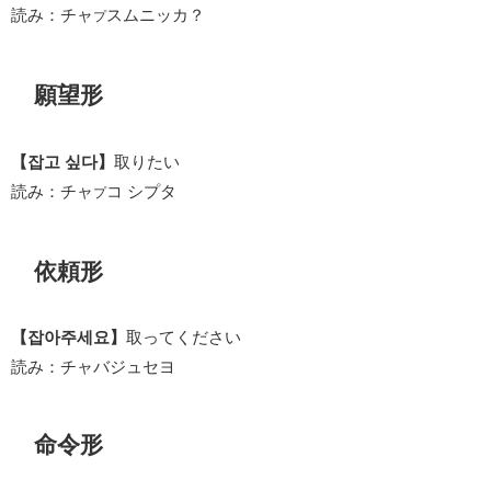
読み：チャ
スムニッカ？
プ
願望形
【잡고 싶다】
取りたい
読み：チャ
コ シプタ
プ
依頼形
【잡아주세요】
取ってください
読み：チャバジュセヨ
命令形