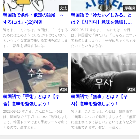
文法
形容詞
韓国語で条件・仮定の語尾「～
韓国語で「冷たい／しみる」と
するには」-(으)려면
は？【시리다】意味を勉強しよ
う！
皆さま、こんにちは。今回は、「こうする
2022-03-17 皆さま、こんにちは。今日
ためにはこのようにしなければならない」
は、韓国語で「冷たい」「しみる」につい
というような文章で用いる文法を紹介しま
て勉強しましょう。「手がめちゃくちゃ冷
す。「語学を習得するには、...
たい」というような...
名詞
名詞
韓国語で「手術」とは？【수
韓国語で「無事」とは？【무
술】意味を勉強しよう！
사】意味を勉強しよう！
2022-07-15 皆さま、こんにちは。今日
皆さま、こんにちは。今日は、韓国語で
は、韓国語で「手術」について勉強しまし
「無事」について勉強しましょう。「無事
ょう。韓国ドラマでよく手術シーンが出て
に生まれてきて欲しい」というような文章
くるので、是非とも...
で活用できます。ぜひ、一読く...