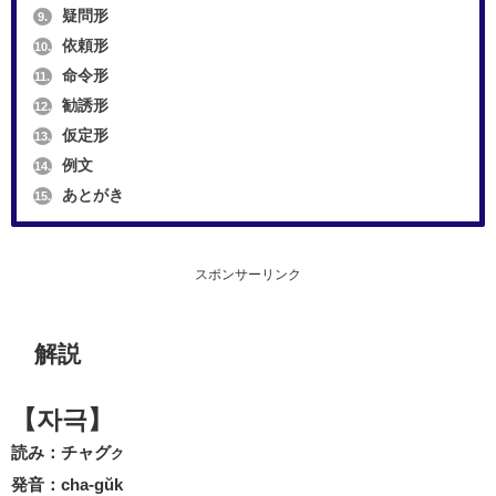
疑問形
9.
依頼形
10.
命令形
11.
勧誘形
12.
仮定形
13.
例文
14.
あとがき
15.
スポンサーリンク
解説
【자극】
読み：チャグ
ク
発音：cha-gŭk