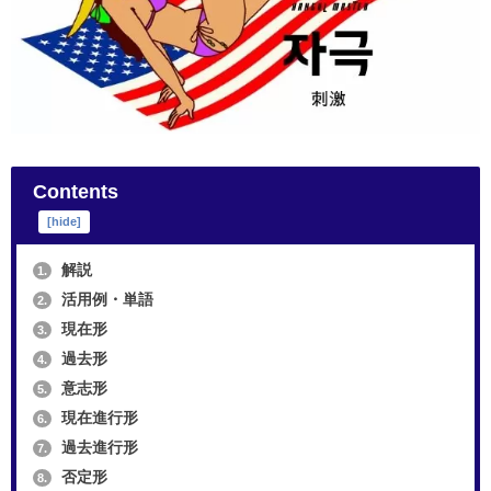
Contents
[
hide
]
解説
1.
活用例・単語
2.
現在形
3.
過去形
4.
意志形
5.
現在進行形
6.
過去進行形
7.
否定形
8.