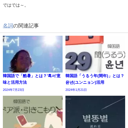
ではでは～。
名詞
の関連記事
韓国語で「酷暑」とは？'혹서'意
韓国語「うるう年(閏年)」とは？
味と活用方法
윤년(ユンニョン)活用
2024年7月23日
2024年1月21日