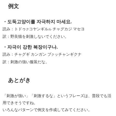
例文
・도둑고양이를 자극하지 마세요.
読み：トドゥ
コヤンギル
チャグカジ マセヨ
ク
ル
訳：野良猫を刺激しないでください。
・자극이 강한 복장이구나.
読み：チャグギ カンガン プ
ッチャンギクナ
ク
訳：刺激の強い服装だな。
あとがき
「刺激が強い」「刺激するな」というフレーズは、普段でも活
用できそうですね。
いろんなパターンで例文を作成してみてください。