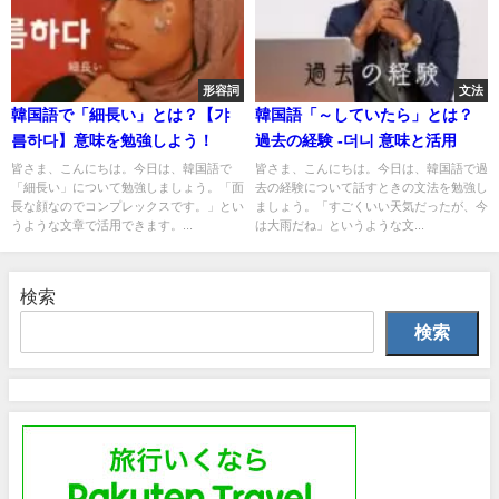
形容詞
文法
韓国語で「細長い」とは？【갸
韓国語「～していたら」とは？
름하다】意味を勉強しよう！
過去の経験 -더니 意味と活用
皆さま、こんにちは。今日は、韓国語で
皆さま、こんにちは。今日は、韓国語で過
「細長い」について勉強しましょう。「面
去の経験について話すときの文法を勉強し
長な顔なのでコンプレックスです。」とい
ましょう。「すごくいい天気だったが、今
うような文章で活用できます。...
は大雨だね」というような文...
検索
検索