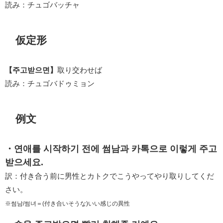
読み：チュゴバッチャ
仮定形
【주고받으면】
取り交わせば
読み：チュゴバドゥミョン
例文
・연애를 시작하기 전에 썸남과 카톡으로 이렇게 주고
받으세요.
訳：付き合う前に男性とカトクでこうやってやり取りしてくだ
さい。
※썸남/썸녀＝(付き合いそうな)いい感じの異性