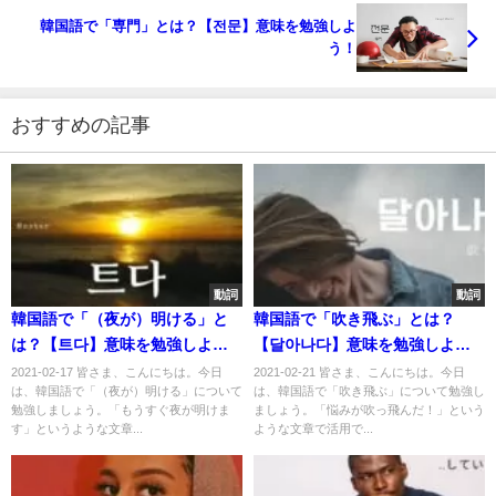
韓国語で「専門」とは？【전문】意味を勉強しよ
う！
おすすめの記事
動詞
動詞
韓国語で「（夜が）明ける」と
韓国語で「吹き飛ぶ」とは？
は？【트다】意味を勉強しよ
【달아나다】意味を勉強しよ
う！
う！
2021-02-17 皆さま、こんにちは。今日
2021-02-21 皆さま、こんにちは。今日
は、韓国語で「（夜が）明ける」について
は、韓国語で「吹き飛ぶ」について勉強し
勉強しましょう。「もうすぐ夜が明けま
ましょう。「悩みが吹っ飛んだ！」という
す」というような文章...
ような文章で活用で...