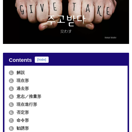
Contents
[
hide
]
解説
1.
現在形
2.
過去形
3.
意志／推量形
4.
現在進行形
5.
否定形
6.
命令形
7.
勧誘形
8.