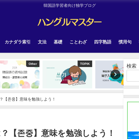
韓国語学習者向け独学ブログ
カナダラ索引
文法
基礎
ことわざ
四字熟語
慣用句
Other
TOPIK
韓国旅行
検索
？【존중】意味を勉強しよう！
は？【존중】意味を勉強しよう！