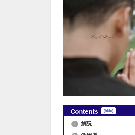
Contents
[
hide
]
解説
1.