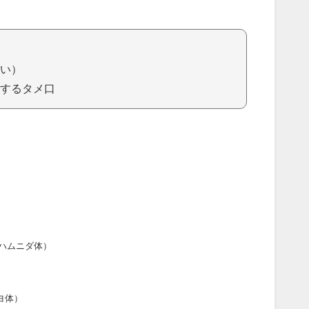
い）
するタメ口
ハムニダ体）
ヨ体）