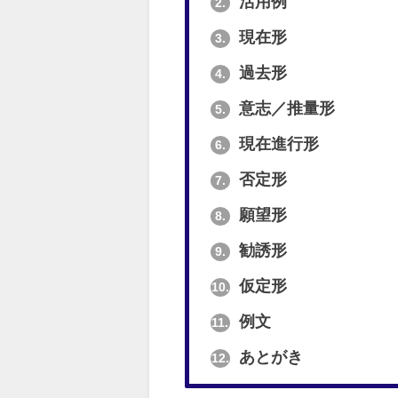
活用例
2.
現在形
3.
過去形
4.
意志／推量形
5.
現在進行形
6.
否定形
7.
願望形
8.
勧誘形
9.
仮定形
10.
例文
11.
あとがき
12.