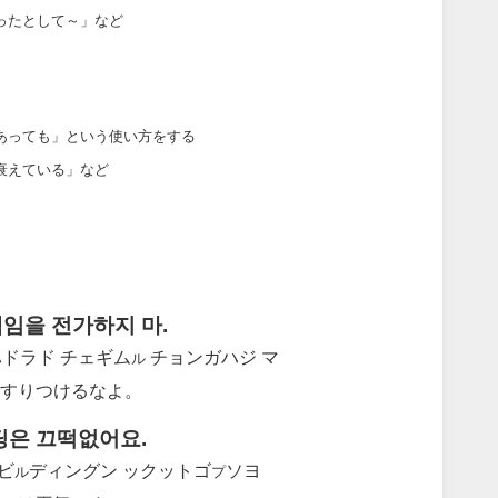
ったとして～」など
あっても」という使い方をする
衰えている」など
임을 전가하지 마.
ドラド チェギム
チョンガハジ マ
ル
すりつけるなよ。
딩은 끄떡없어요.
 ビ
ディングン ックットゴ
ソヨ
ル
プ