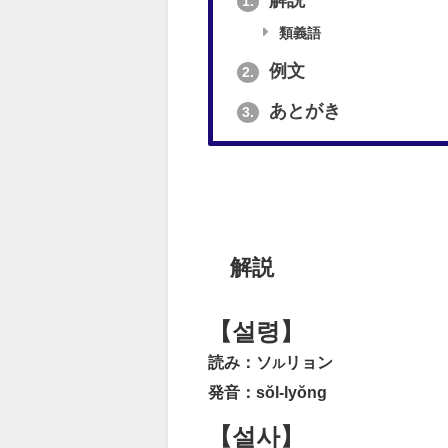
解説
1.
類義語
例文
2.
あとがき
3.
解説
【설령】
読み：ソ
リョン
ル
発音：sŏl-lyŏng
【설사】