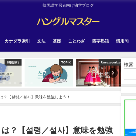
韓国語学習者向け独学ブログ
カナダラ索引
文法
基礎
ことわざ
四字熟語
慣用句
韓国旅行
TOPIK
Uncategorized
検索
は？【설령／설사】意味を勉強しよう！
とは？【설령／설사】意味を勉強