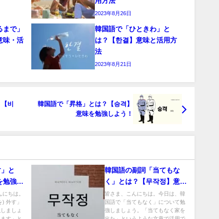
用方法
2023年8月26日
るまで」
韓国語で「ひときわ」と
意味・活
は？【한결】意味と活用方
法
2023年8月21日
？【비
韓国語で「昇格」とは？【승격】
意味を勉強しよう！
す」と
韓国語の副詞「当てもな
を勉強し
く」とは？【무작정】意味
を勉強しよう！
、こんにちは。
皆さま、こんにちは。今日は、韓
) 外す」
国語で「当てもなく」について勉
強しましょ
強しましょう。「当てもなく家を
います」と
出た」というような文章で活用で