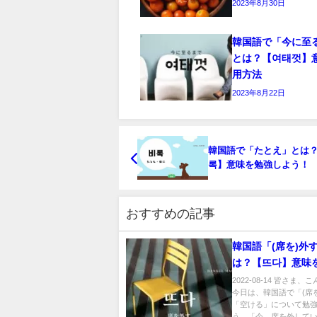
2023年8月30日
韓国語で「今に至
とは？【여태껏】
用方法
2023年8月22日
韓国語で「たとえ」とは
록】意味を勉強しよう！
おすすめの記事
韓国語「(席を)外
は？【뜨다】意味
よう！
2022-08-14 皆さま
今日は、韓国語で「(席を
「空ける」について勉
う。「今、席を外して