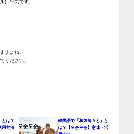
ビルは平気です。
」
ますよね。
てください。
」とは？
韓国語で「和気藹々と」と
活用方法
は？【오순도순】意味・活