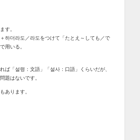
ます。
＋하더라도／라도をつけて「たとえ～しても／で
で用いる。
れば「설령：文語」「설사：口語」くらいだが、
問題はないです。
もあります。