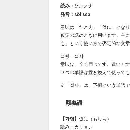
読み：ソ
ッサ
ル
発音：sŏl-ssa
意味は「たとえ」「仮に」となり
仮定の話のときに用います。主に
も」という使い方で否定的な文章
설령＝설사
意味は、全く同じです。違いとす
２つの単語は置き換えて使っても
※「설사」は、下痢という単語で
類義語
【가령】
仮に（もしも）
読み：カリョン