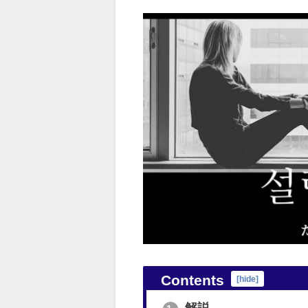
Contents
[
hide
]