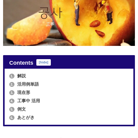
Contents
[
hide
]
解説
1.
活用例単語
2.
現在形
3.
工事中 活用
4.
例文
5.
あとがき
6.