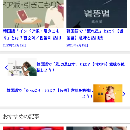
韓国語「インドア派・引きこも
韓国語で「流れ星」とは？【별
り」とは？집순이／집돌이 活用
똥별】意味と活用法
2023年12月12日
2023年9月15日
韓国語で「及ぶ/及ぼす」とは？【미치다】意味を勉
強しよう！
韓国語で「たっぷり」とは？【듬뿍】意味を勉強し
よう！
おすすめの記事