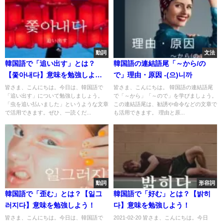
動詞
文法
韓国語で「追い出す」とは？
韓国語の連結語尾「～から/の
【쫓아내다】意味を勉強しよ
で」理由・原因 -(으)니까
う！
皆さま、こんにちは。今日は、韓国語で
皆さま、こんにちは。 韓国語の連結語尾
「追い出す」について勉強しましょう。
で「～から」「～ので」を学びましょう。
「虫を追い払いました」というような文章
この連結語尾は、勧誘や命令などの文章で
で活用できます。ぜひ、一読くだ...
も活用できます。 理由と原...
動詞
形容詞
韓国語で「歪む」とは？【일그
韓国語で「好む」とは？【밝히
러지다】意味を勉強しよう！
다】意味を勉強しよう！
皆さま、こんにちは。今日は、韓国語で
2021-02-20 皆さま、こんにちは。今日