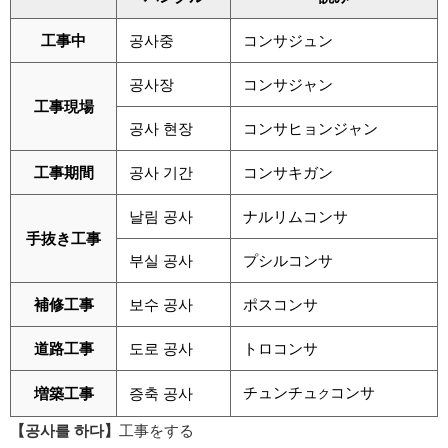
工事中
공사중
コンサジュン
공사장
コンサジャン
工事現場
공사 현장
コンサヒョンジャン
工事期間
공사 기간
コンサキガン
날림 공사
ナルリムコンサ
手抜き工事
부실 공사
プシルコンサ
補修工事
보수 공사
ポスコンサ
道路工事
도로 공사
トロコンサ
チュンチュ
コンサ
増築工事
증축 공사
ク
【공사를 하다】
工事をする