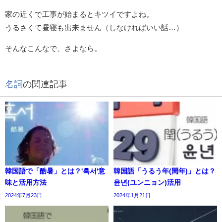
家の近くで工事が始まるとキツイですよね。
うるさくて昼寝も出来ません（しなければいい話…）
そんなこんなで、さよなら。
名詞
の関連記事
韓国語で「酷暑」とは？'혹서'意
韓国語「うるう年(閏年)」とは？
味と活用方法
윤년(ユンニョン)活用
2024年7月23日
2024年1月21日