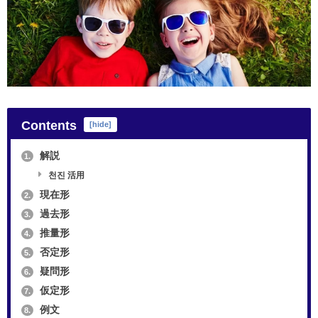
Contents
[
hide
]
解説
1.
천진 活用
現在形
2.
過去形
3.
推量形
4.
否定形
5.
疑問形
6.
仮定形
7.
例文
8.