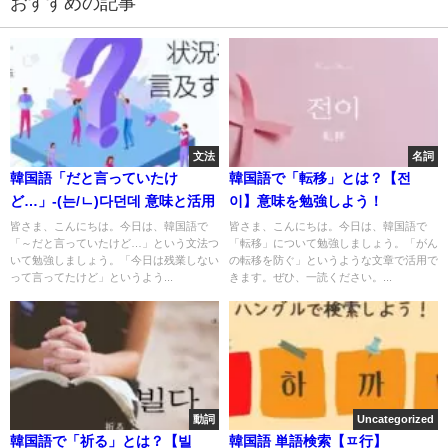
おすすめの記事
文法
名詞
韓国語「だと言っていたけ
韓国語で「転移」とは？【전
ど…」-(는/ㄴ)다던데 意味と活用
이】意味を勉強しよう！
皆さま、こんにちは。今日は、韓国語で
皆さま、こんにちは。今日は、韓国語で
「～だと言っていたけど…」という文法つ
「転移」について勉強しましょう。「がん
いて勉強しましょう。「今日は残業しない
の転移を防ぐ」というような文章で活用で
って言ってたけど」というよう...
きます。ぜひ、一読ください。...
動詞
Uncategorized
韓国語で「祈る」とは？【빌
韓国語 単語検索【ㅍ行】