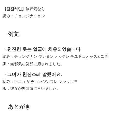
【천진하면】
無邪気なら
読み：チョンジナミョン
例文
・천진한 웃는 얼굴에 치유되었습니다.
読み：チョンジナン ウンヌン オ
グレ チユドェオッス
ニダ
ル
ム
訳：無邪気な笑顔に癒されました。
・그녀가 천진스레 말했어요.
読み：クニョガ チョンジンスレ マレッソヨ
訳：彼女が無邪気に言いました。
あとがき