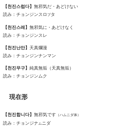
【천진스럽다】
無邪気だ・あどけない
読み：チョンジンスロ
タ
プ
【천진스레】
無邪気に・あどけなく
読み：チョンジンスレ
【천진난만】
天真爛漫
読み：チョンジンナンマン
【천진무구】
純真無垢（天真無垢）
読み：チョンジンムク
現在形
【천진합니다】
無邪気です
（ハムニダ体）
読み：チョンジナ
ニダ
ム