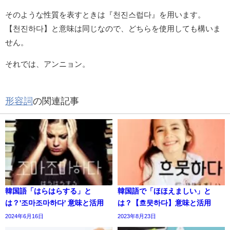
そのような性質を表すときは『천진스럽다』を用います。
【천진하다】と意味は同じなので、どちらを使用しても構いま
せん。
それでは、アンニョン。
形容詞
の関連記事
韓国語「はらはらする」と
韓国語で「ほほえましい」と
は？'조마조마하다' 意味と活用
は？【흐뭇하다】意味と活用
2024年6月16日
2023年8月23日