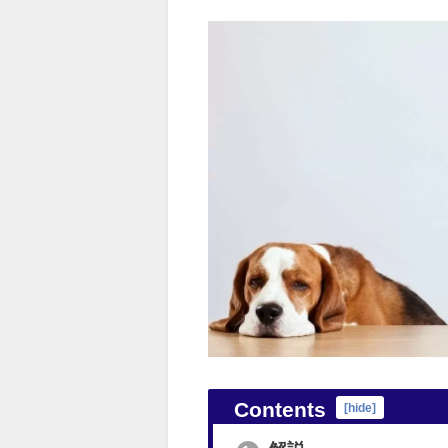
Contents
[
hide
]