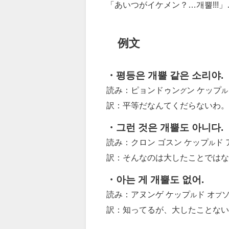
「あいつがイケメン？…개뿔!!!
例文
・평등은 개뿔 같은 소리야.
読み：ピョンドゥン
ン ケップ
グ
訳：平等だなんてくだらないわ。
・그런 것은 개뿔도 아니다.
読み：クロン ゴスン ケップ
ド
ル
訳：そんなのは大したことではな
・아는 게 개뿔도 없어.
読み：アヌンゲ ケップ
ド オ
ル
プ
訳：知ってるが、大したことない