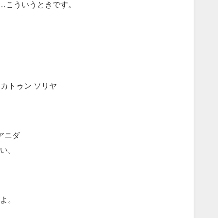
」…こういうときです。
カトゥン ソリヤ
ル
 アニダ
い。
ソ
よ。