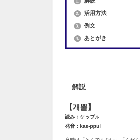
解説
1.
活用方法
2.
例文
3.
あとがき
4.
解説
【개뿔】
読み：ケップ
ル
発音：kae-ppul
意味は「とんでもない」「くだら