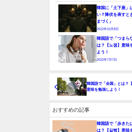
韓国に「土下座」
い？降伏を表すと
まづく」
2022年10月8日
韓国語で「つまら
は？【노잼】意味
よう！
2022年7月7日
韓国語で「全国」とは？
意味を勉強しよう！
おすすめの記事
韓国語で「歩きた
は？【길빵】意味