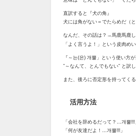
直訳すると『犬の角』
犬には角がない＝でたらめだ（と
なんだ、その話は？→馬鹿馬鹿し
「よく言うよ！」という皮肉め
『～는(은) 개뿔」という使い方
"～なんて、とんでもない" と訳
また、後ろに否定形を持ってくる
活用方法
「会社を辞めるだって？…개뿔!!!
「何が友達だよ！…개뿔!!!」