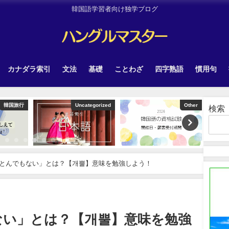
韓国語学習者向け独学ブログ
カナダラ索引
文法
基礎
ことわざ
四字熟語
慣用句
韓国旅行
Uncategorized
Other
検索
とんでもない」とは？【개뿔】意味を勉強しよう！
ない」とは？【개뿔】意味を勉強