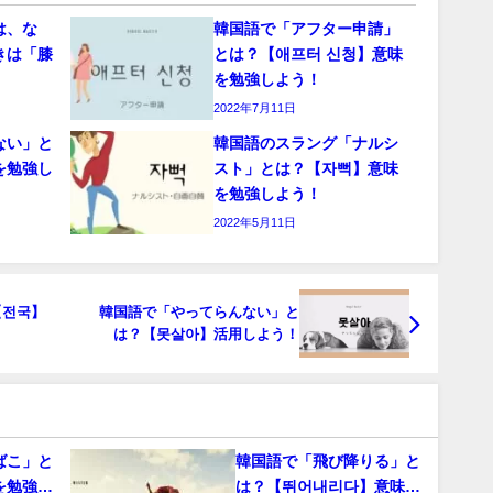
は、な
韓国語で「アフター申請」
きは「膝
とは？【애프터 신청】意味
を勉強しよう！
2022年7月11日
ない」と
韓国語のスラング「ナルシ
を勉強し
スト」とは？【자뻑】意味
を勉強しよう！
2022年5月11日
【전국】
韓国語で「やってらんない」と
は？【못살아】活用しよう！
ばこ」と
韓国語で「飛び降りる」と
を勉強し
は？【뛰어내리다】意味を