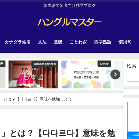
韓国語学習者向け独学ブログ
カナダラ索引
文法
基礎
ことわざ
四字熟語
慣用句
tegorized
Other
TOPIK
検索
」とは？【다다르다】意味を勉強しよう！
る」とは？【다다르다】意味を勉