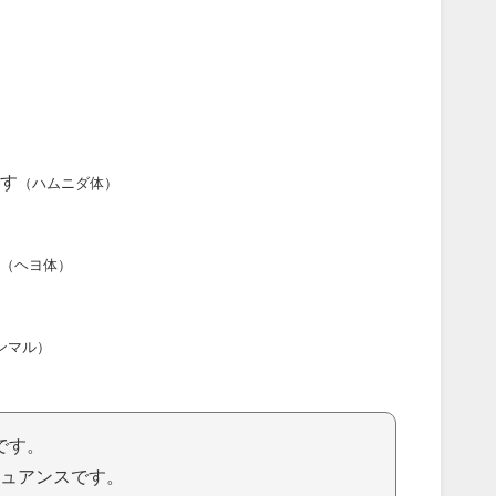
す
（ハムニダ体）
（ヘヨ体）
ンマル）
です。
ュアンスです。