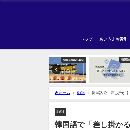
トップ
あいうえお索引
Uncategorized
韓国旅行
Unca
ホーム
動詞
韓国語で「差し掛かる
動詞
韓国語で「差し掛か