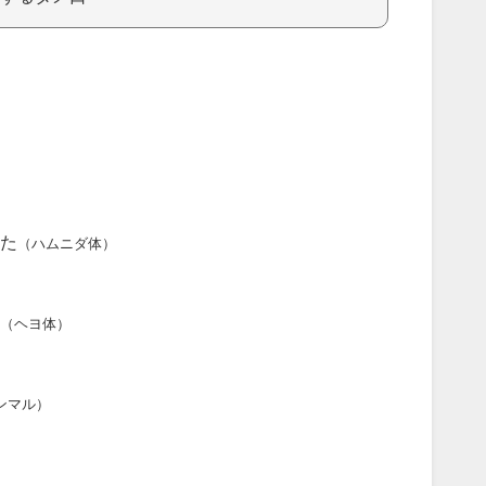
た
（ハムニダ体）
（ヘヨ体）
ンマル）