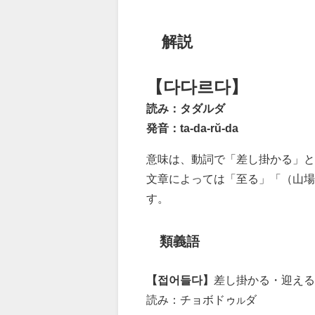
解説
【다다르다】
読み：タダルダ
発音：ta-da-rŭ-da
意味は、動詞で「差し掛かる」と
文章によっては「至る」「（山場
す。
類義語
【접어들다】
差し掛かる・迎える
読み：チョボドゥ
ダ
ル