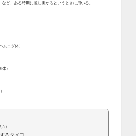
」など、ある時期に差し掛かるというときに用いる。
ハムニダ体）
ヨ体）
ル）
い）
するタメ口