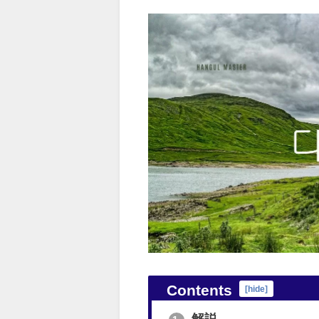
Contents
[
hide
]