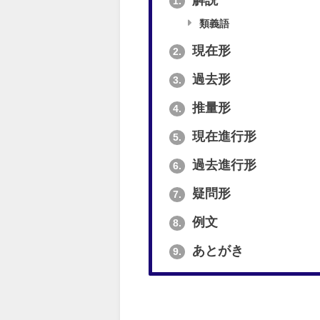
解説
1.
類義語
現在形
2.
過去形
3.
推量形
4.
現在進行形
5.
過去進行形
6.
疑問形
7.
例文
8.
あとがき
9.