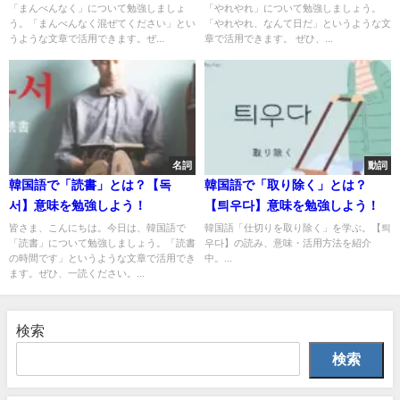
「まんべんなく」について勉強しましょ
「やれやれ」について勉強しましょう。
う。「まんべんなく混ぜてください」とい
「やれやれ、なんて日だ」というような文
うような文章で活用できます。ぜ...
章で活用できます。 ぜひ、...
名詞
動詞
韓国語で「読書」とは？【독
韓国語で「取り除く」とは？
서】意味を勉強しよう！
【틔우다】意味を勉強しよう！
皆さま、こんにちは。今日は、韓国語で
韓国語「仕切りを取り除く」を学ぶ。【틔
「読書」について勉強しましょう。「読書
우다】の読み、意味・活用方法を紹介
の時間です」というような文章で活用でき
中。...
ます。ぜひ、一読ください。...
検索
検索