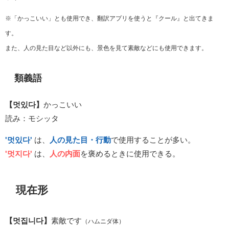
※「かっこいい」とも使用でき、翻訳アプリを使うと『クール』と出てきま
す。
また、人の見た目など以外にも、景色を見て素敵などにも使用できます。
類義語
【멋있다】
かっこいい
読み：モシッタ
'멋있다'
は、
人の見た目・行動
で使用することが多い。
'멋지다'
は、
人の内面
を褒めるときに使用できる。
現在形
【멋집니다】
素敵です
（ハムニダ体）