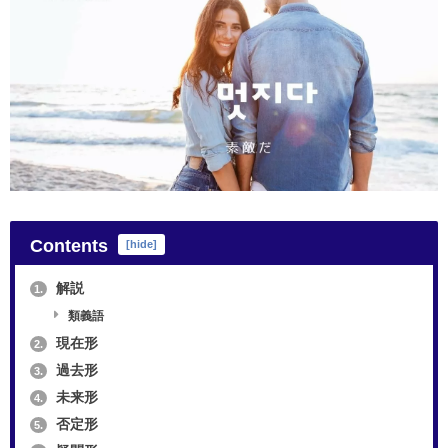
Contents
[
hide
]
解説
1.
類義語
現在形
2.
過去形
3.
未来形
4.
否定形
5.