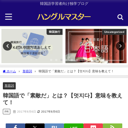
韓国語学習者向け独学ブログ
Uncategorized
Other
ホーム
形容詞
韓国語で「素敵だ」とは？【멋지다】意味を教えて！
形容詞
韓国語で「素敵だ」とは？【멋지다】意味を教え
て！
PR
2017年8月6日
2017年8月6日