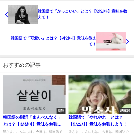
韓国語で「かっこいい」とは？【멋있다】意味を教
えて！
韓国語で「可愛い」とは？【귀엽다】意味を教え
て！
おすすめの記事
副詞
感嘆詞
韓国語の副詞「まんべんなく」
韓国語で「やれやれ」とは？
とは？【샅샅이】意味を勉強し
【맙소사】意味を勉強しよう！
よう！
皆さま、こんにちは。今日は、韓国語で
皆さま、こんにちは。 今日は、韓国語で