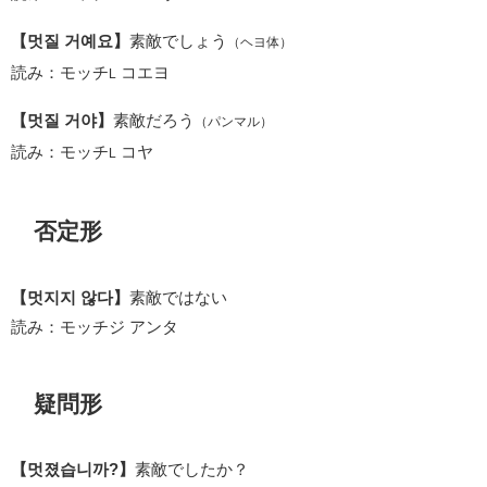
【멋질 거예요】
素敵でしょう
（ヘヨ体）
読み：モッチ
コエヨ
L
【멋질 거야】
素敵だろう
（パンマル）
読み：モッチ
コヤ
L
否定形
【멋지지 않다】
素敵ではない
読み：モッチジ アンタ
疑問形
【멋졌습니까?】
素敵でしたか？