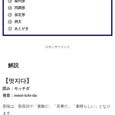
疑問形
6.
同調形
7.
仮定形
8.
例文
9.
あとがき
10.
スポンサーリンク
解説
【멋지다】
読み：モッチダ
発音：meot-tchi-da
意味は、形容詞で「素敵だ」「見事だ」「素晴らしい」となり
ます。