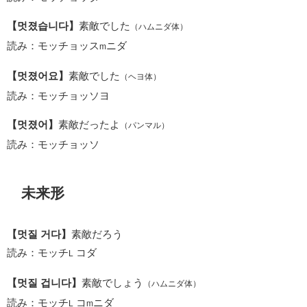
【멋졌습니다】
素敵でした
（ハムニダ体）
読み：モッチョッス
ニダ
m
【멋졌어요】
素敵でした
（ヘヨ体）
読み：モッチョッソヨ
【멋졌어】
素敵だったよ
（パンマル）
読み：モッチョッソ
未来形
【멋질 거다】
素敵だろう
読み：モッチ
コダ
L
【멋질 겁니다】
素敵でしょう
（ハムニダ体）
読み：モッチ
コ
ニダ
L
m