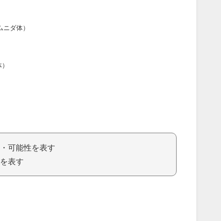
ムニダ体）
体）
・可能性を表す
を表す