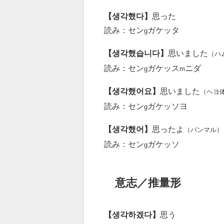
【생각했다】
思った
読み：セン
ガケッタ
g
【생각했습니다】
思いました
（ハ
読み：セン
ガケッス
ニダ
g
m
【생각했어요】
思いました
（ヘヨ
読み：セン
ガケッソヨ
g
【생각했어】
思ったよ
（パンマル）
読み：セン
ガケッソ
g
意志／推量形
【생각하겠다】
思う