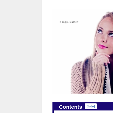
Contents
[
hide
]