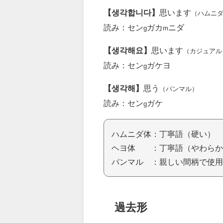
【생각합니다】
思います
（ハムニ
読み：セン
ガカ
ニダ
g
m
【생각해요】
思います
（カジュアル
読み：セン
ガケヨ
g
【생각해】
思う
（パンマル）
読み：セン
ガケ
g
ハムニダ体：丁寧語（硬い）
ヘヨ体 ：丁寧語（やわらか
パンマル ：親しい間柄で使用
過去形