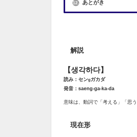
あとがき
12.
解説
【생각하다】
読み：セン
ガカダ
g
発音：saeng-ga-ka-da
意味は、動詞で「考える」「思
現在形