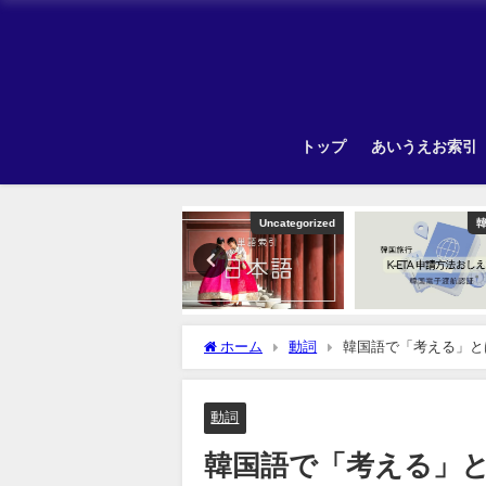
トップ
あいうえお索引
Uncategorized
韓国旅行
ホーム
動詞
韓国語で「考える」と
動詞
韓国語で「考える」