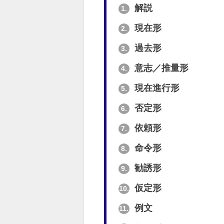
解説
1.
現在形
2.
過去形
3.
意志／推量形
4.
現在進行形
5.
否定形
6.
依頼形
7.
命令形
8.
勧誘形
9.
仮定形
10.
例文
11.