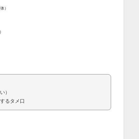
ダ体）
）
い）
するタメ口