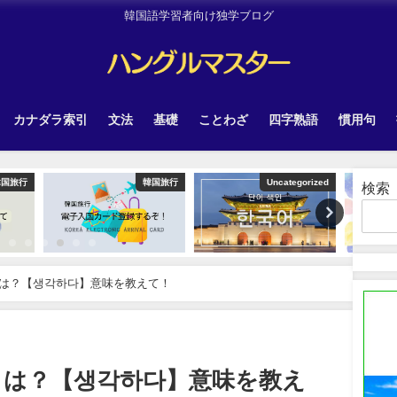
韓国語学習者向け独学ブログ
カナダラ索引
文法
基礎
ことわざ
四字熟語
慣用句
韓国旅行
Uncategorized
Other
検索
は？【생각하다】意味を教えて！
とは？【생각하다】意味を教え