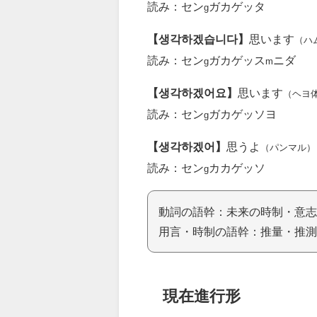
読み：セン
ガカゲッタ
g
【생각하겠습니다】
思います
（ハ
読み：セン
ガカゲッス
ニダ
g
m
【생각하겠어요】
思います
（ヘヨ
読み：セン
ガカゲッソヨ
g
【생각하겠어】
思うよ
（パンマル）
読み：セン
カカゲッソ
g
動詞の語幹：未来の時制・意志
用言・時制の語幹：推量・推測
現在進行形