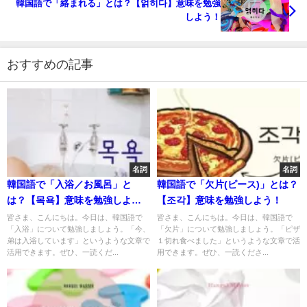
韓国語で「絡まれる」とは？【얽히다】意味を勉強
しよう！
おすすめの記事
名詞
名詞
韓国語で「入浴／お風呂」と
韓国語で「欠片(ピース)」とは？
は？【목욕】意味を勉強しよ
【조각】意味を勉強しよう！
う！
皆さま、こんにちは。今日は、韓国語で
皆さま、こんにちは。今日は、韓国語で
「入浴」について勉強しましょう。「今、
「欠片」について勉強しましょう。「ピザ
弟は入浴しています」というような文章で
１切れ食べました」というような文章で活
活用できます。ぜひ、一読くだ...
用できます。ぜひ、一読くださ...