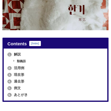
Contents
[
hide
]
解説
1.
類義語
活用例
2.
現在形
3.
過去形
4.
例文
5.
あとがき
6.