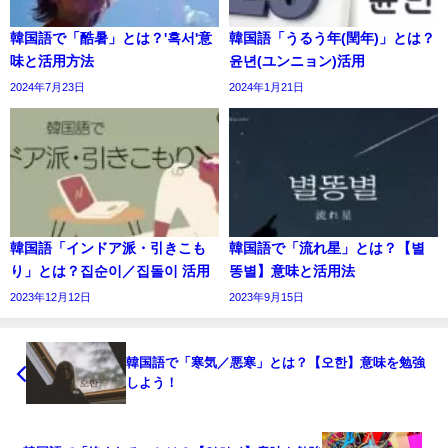
韓国語で「酷暑」とは？'혹서'意
韓国語「うるう年(閏年)」とは？
味と活用方法
윤년(ユンニョン)活用
2024年7月23日
2024年1月21日
韓国語「インドア派・引きこも
韓国語で「流れ星」とは？【별
り」とは？집순이／집돌이 活用
똥별】意味と活用法
2023年12月12日
2023年9月15日
韓国語で「寒気／悪寒」とは？【오한】意味を勉強
しよう！