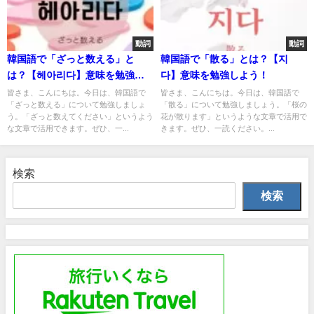
動詞
動詞
韓国語で「ざっと数える」と
韓国語で「散る」とは？【지
は？【헤아리다】意味を勉強し
다】意味を勉強しよう！
よう！
皆さま、こんにちは。今日は、韓国語で
皆さま、こんにちは。今日は、韓国語で
「ざっと数える」について勉強しましょ
「散る」について勉強しましょう。「桜の
う。「ざっと数えてください」というよう
花が散ります」というような文章で活用で
な文章で活用できます。ぜひ、一...
きます。ぜひ、一読ください。...
検索
検索