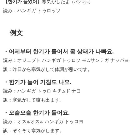
【한기가 들었어】
寒気がしたよ
（パンマル）
読み：ハンギガ トゥロッソ
例文
・어제부터 한기가 들어서 몸 상태가 나빠요.
読み：オジェブト ハンギガ トゥロソ モ
サンテガ ナッパヨ
ム
訳：昨日から寒気がして体調が悪いです。
・한기가 들어 기침도 나요.
読み：ハンギガ トゥロ キチ
ド ナヨ
ム
訳：寒気がして咳も出ます。
・오슬오슬 한기가 들어요.
読み：オス
オス
ハンギガ トゥロヨ
ル
ル
訳：ぞくぞく寒気がします。