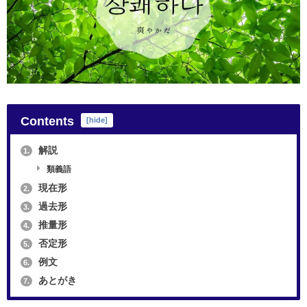
Contents
[
hide
]
解説
1.
類義語
現在形
2.
過去形
3.
推量形
4.
否定形
5.
例文
6.
あとがき
7.