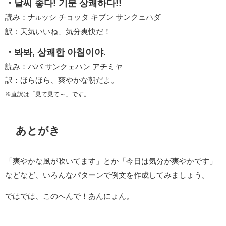
・날씨 좋다! 기분 상쾌하다!!
読み：ナ
ッシ チョッタ キブン サンクェハダ
ル
訳：天気いいね、気分爽快だ！
・봐봐, 상쾌한 아침이야.
読み：パバ サンクェハン アチミヤ
訳：ほらほら、爽やかな朝だよ。
※直訳は「見て見て～」です。
あとがき
「爽やかな風が吹いてます」とか「今日は気分が爽やかです」
などなど、いろんなパターンで例文を作成してみましょう。
ではでは、このへんで！あんにょん。