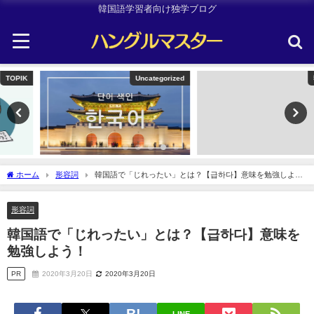
韓国語学習者向け独学ブログ
Uncategorized
韓国旅行
ホーム
形容詞
韓国語で「じれったい」とは？【급하다】意味を勉強しよ
う！
形容詞
韓国語で「じれったい」とは？【급하다】意味を
勉強しよう！
PR
2020年3月20日
2020年3月20日