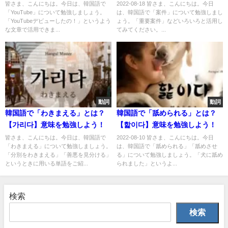
皆さま、こんにちは。今日は、韓国語で
2022-08-18 皆さま、こんにちは。今日
「YouTube」について勉強しましょう。
は、韓国語で「案件」について勉強しまし
「YouTubeデビューしたの！」というよう
ょう。「重要案件」などいろいろと活用し
な文章で活用できま...
てみてください。...
動詞
動詞
韓国語で「わきまえる」とは？
韓国語で「舐められる」とは？
【가리다】意味を勉強しよう！
【핥이다】意味を勉強しよう！
皆さま、こんにちは。今日は、韓国語で
2022-08-10 皆さま、こんにちは。今日
「わきまえる」について勉強しましょう。
は、韓国語で「舐められる」「舐めさせ
「分別をわきまえる」「善悪を見分ける」
る」について勉強しましょう。「犬に舐め
というときに用いる単語をご紹...
られました」というよ...
検索
検索