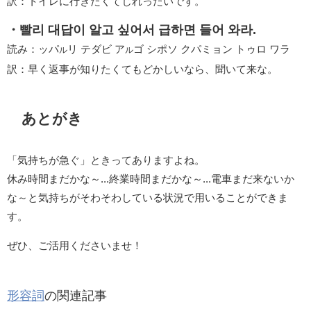
訳：トイレに行きたくてじれったいです。
・빨리 대답이 알고 싶어서 급하면 들어 와라.
読み：ッパ
リ テダビ ア
ゴ シポソ クパミョン トゥロ ワラ
ル
ル
訳：早く返事が知りたくてもどかしいなら、聞いて来な。
あとがき
「気持ちが急ぐ」ときってありますよね。
休み時間まだかな～...終業時間まだかな～...電車まだ来ないか
な～と気持ちがそわそわしている状況で用いることができま
す。
ぜひ、ご活用くださいませ！
形容詞
の関連記事