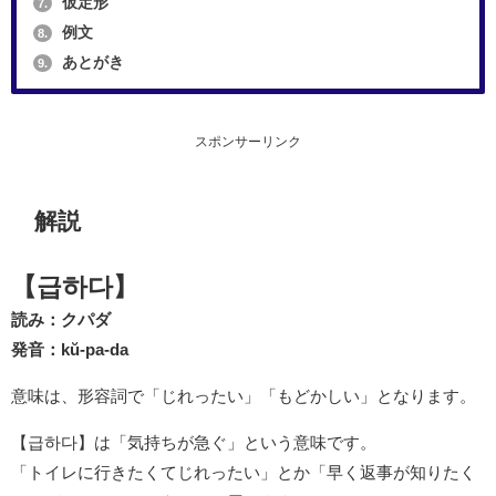
仮定形
7.
例文
8.
あとがき
9.
スポンサーリンク
解説
【급하다】
読み：クパダ
発音：kŭ-pa-da
意味は、形容詞で「じれったい」「もどかしい」となります。
【급하다】は「気持ちが急ぐ」という意味です。
「トイレに行きたくてじれったい」とか「早く返事が知りたく