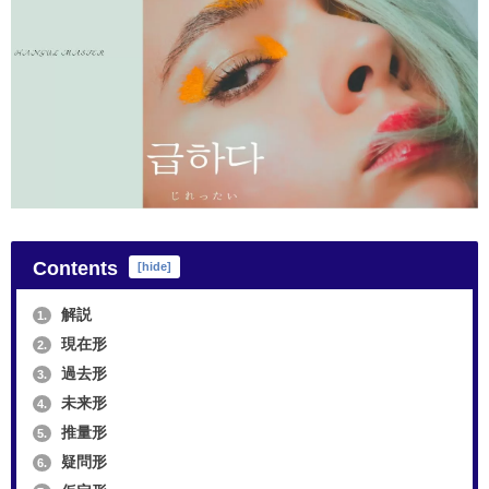
Contents
[
hide
]
解説
1.
現在形
2.
過去形
3.
未来形
4.
推量形
5.
疑問形
6.