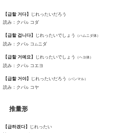
【급할 거다】
じれったいだろう
読み：クパ
コダ
ル
【급할 겁니다】
じれったいでしょう
（ハムニダ体）
読み：クパ
コ
ニダ
ル
ム
【급할 거예요】
じれったいでしょう
（ヘヨ体）
読み：クパ
コエヨ
ル
【급할 거야】
じれったいだろう
（パンマル）
読み：クパ
コヤ
ル
推量形
【급하겠다】
じれったい