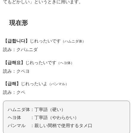
てもどかしい」というときに用います。
現在形
【급합니다】
じれったいです
（ハムニダ体）
読み：クパ
ニダ
ム
【급해요】
じれったいです
（ヘヨ体）
読み：クペヨ
【급해】
じれったいよ
（パンマル）
読み：クペ
ハムニダ体：丁寧語（硬い）
ヘヨ体 ：丁寧語（やわらかい）
パンマル ：親しい間柄で使用するタメ口