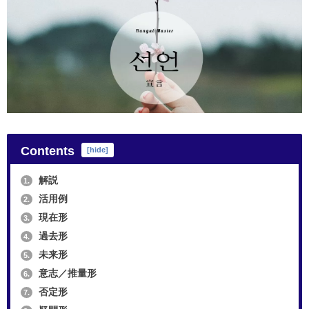
Contents
[
hide
]
解説
1.
活用例
2.
現在形
3.
過去形
4.
未来形
5.
意志／推量形
6.
否定形
7.