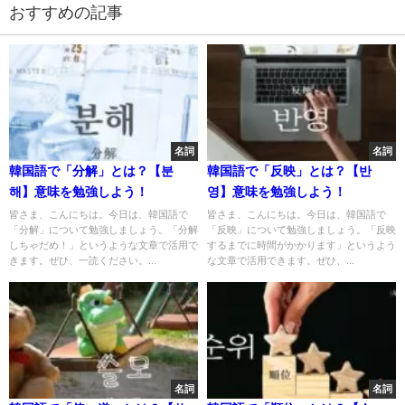
おすすめの記事
名詞
名詞
韓国語で「分解」とは？【분
韓国語で「反映」とは？【반
해】意味を勉強しよう！
영】意味を勉強しよう！
皆さま、こんにちは。今日は、韓国語で
皆さま、こんにちは。今日は、韓国語で
「分解」について勉強しましょう。「分解
「反映」について勉強しましょう。「反映
しちゃだめ！」というような文章で活用で
するまでに時間がかかります」というよう
きます。ぜひ、一読ください。...
な文章で活用できます。ぜひ、...
名詞
名詞