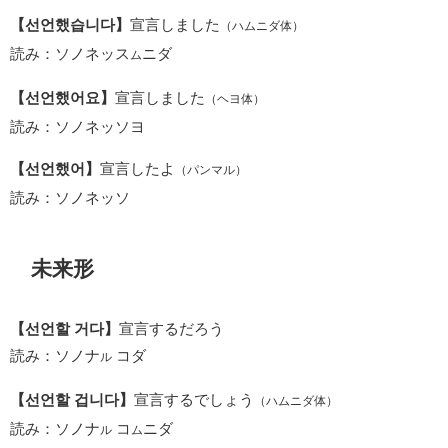
【선언했습니다】
宣言しました
（ハムニダ体）
読み：ソノネッス
ニダ
ム
【선언했어요】
宣言しました
（ヘヨ体）
読み：ソノネッソヨ
【선언했어】
宣言したよ
（パンマル）
読み：ソノネッソ
未来形
【선언할 거다】
宣言するだろう
読み：ソノナ
コダ
ル
【선언할 겁니다】
宣言するでしょう
（ハムニダ体）
読み：ソノナ
コ
ニダ
ル
ム