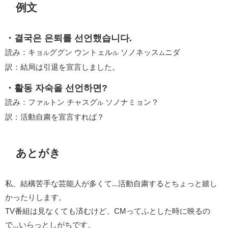
例文
・결국은 은퇴를 선언했습니다.
読み：キョ
ググン ウントェル
ソノネッス
ニダ
ル
ル
ム
訳：結局は引退を宣言しました。
・활동 자숙을 선언하면?
読み：ファ
トン チャスグ
ソノナミョン？
ル
ル
訳：活動自粛を宣言すれば？
あとがき
私、結構苦手な芸能人が多くて...活動自粛するとちょっと嬉し
かったりします。
TV番組は見なくても済むけど、CMってふとした時に映るの
で...いらっとしがちです。