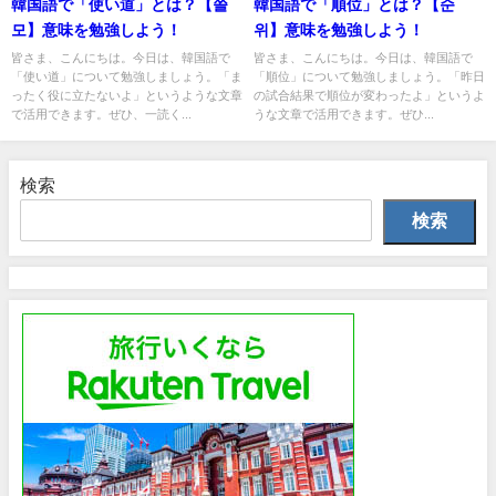
韓国語で「使い道」とは？【쓸
韓国語で「順位」とは？【순
모】意味を勉強しよう！
위】意味を勉強しよう！
皆さま、こんにちは。今日は、韓国語で
皆さま、こんにちは。今日は、韓国語で
「使い道」について勉強しましょう。「ま
「順位」について勉強しましょう。「昨日
ったく役に立たないよ」というような文章
の試合結果で順位が変わったよ」というよ
で活用できます。ぜひ、一読く...
うな文章で活用できます。ぜひ...
検索
検索