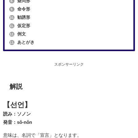
疑問形
8.
命令形
9.
勧誘形
10.
仮定形
11.
例文
12.
あとがき
13.
スポンサーリンク
解説
【선언】
読み：ソノン
発音：sŏ-nŏn
意味は、名詞で「宣言」となります。