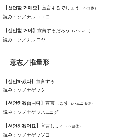
【선언할 거예요】
宣言するでしょう
（ヘヨ体）
読み：ソノナ
コエヨ
ル
【선언할 거야】
宣言するだろう
（パンマル）
読み：ソノナ
コヤ
ル
意志／推量形
【선언하겠다】
宣言する
読み：ソノナゲッタ
【선언하겠습니다】
宣言します
（ハムニダ体）
読み：ソノナゲッス
ニダ
ム
【선언하겠어요】
宣言します
（ヘヨ体）
読み：ソノナゲッソヨ