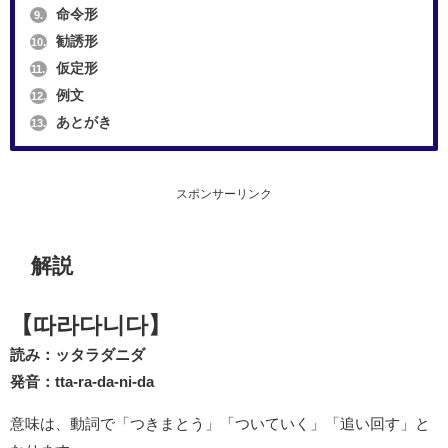
命令形
9.
勧誘形
10.
仮定形
11.
例文
12.
あとがき
13.
スポンサーリンク
解説
【따라다니다】
読み：ッタラダニダ
発音：tta-ra-da-ni-da
意味は、動詞で「つきまとう」「ついていく」「追い回す」と