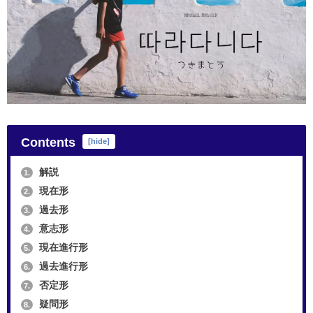
Contents
[
hide
]
解説
1.
現在形
2.
過去形
3.
意志形
4.
現在進行形
5.
過去進行形
6.
否定形
7.
疑問形
8.