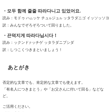
・모두 함께 줄줄 따라다니고 있었어요.
読み：モドゥ ハ
ッケ チュ
ジュ
ッタラダニゴ イッソッソヨ
ム
ル
ル
訳：みんなでぞろぞろついて回りました。
・끈덕지게 따라다닙시다！
読み：ックンド
ッチゲ ッタラダニプシダ
ク
訳：しつこくつきまといましょう！
あとがき
否定的な文章でも、肯定的な文章でも使えます。
「有名人につきまとう」や「お父さんに付いて回る」などな
ど。
ご活用ください。