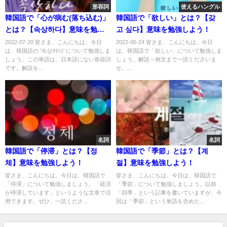
形容詞
使えるハングル
韓国語で「心が病む(落ち込む)」
韓国語で「欲しい」とは？【갖
とは？【속상하다】意味を勉強
고 싶다】意味を勉強しよう！
しよう！
2022-07-20 皆さま、こんにちは。今日
2022-06-24 皆さま、こんにちは。今日
は、韓国語の '속상하다' について勉強しま
は、韓国語で「欲しい」について勉強しま
しょう。この単語は、日本語にない形容詞
しょう。解説～例文まで一読くださいま
です。解説を...
せ。...
名詞
名詞
韓国語で「停滞」とは？【정
韓国語で「季節」とは？【계
체】意味を勉強しよう！
절】意味を勉強しよう！
皆さま、こんにちは。今日は、韓国語で
皆さま、こんにちは。今日は、韓国語で
「停滞」について勉強しましょう。「経済
「季節」について勉強しましょう。以前
が停滞しています」というような文章で活
「四季」という記事を書いていますが、今
用できます。ぜひ、一読くださ...
回は「季節」という単語を含めた...