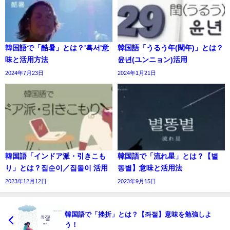
韓国語で「酷暑」とは？'혹서'意
韓国語「うるう年(閏年)」とは？
味と活用方法
윤년(ユンニョン)活用
2024年7月23日
2024年1月21日
韓国語「インドア派・引きこも
韓国語で「流れ星」とは？【별
り」とは？집순이／집돌이 活用
똥별】意味と活用法
2023年12月12日
2023年9月15日
韓国語で「挫折」とは？【좌절】意味を勉強しよ
う！