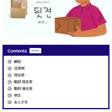
Contents
[
hide
]
解説
1.
活用例
2.
現在形
3.
動詞 現在形
4.
動詞 過去形
5.
例文
6.
あとがき
7.