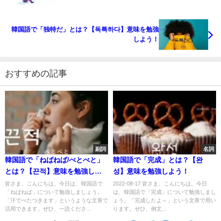
韓国語で「独特だ」とは？【독특하다】意味を勉強
しよう！
おすすめの記事
副詞
名詞
韓国語で「ねばねば/べとべと」
韓国語で「完成」とは？【완
とは？【끈적】意味を勉強しよ
성】意味を勉強しよう！
う！
皆さま、こんにちは。今日は、韓国語で
2022-08-17 皆さま、こんにちは。今日
「ねばねば」について勉強しましょう。
は、韓国語で「完成」について勉強しまし
「汗でべたつきます」というような文章で
ょう。「完成したよ～」という文章で用い
活用できます。ぜひ、一読くださ...
ります。ぜひ、例文...