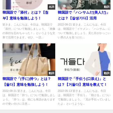
名詞
動詞
韓国語で「添付」とは？【첨
韓国語で「ハンサムだ(美人だ)」
부】意味を勉強しよう！
とは？【잘생기다】活用
皆さま、こんにちは。今日は、韓国語で
2022-08-21 皆さま、こんにちは。今日
「添付」について勉強しましょう。「画像
は、韓国語で「イケメン」「ハンサム」に
の添付を忘れちゃった！」というような文
ついて勉強しましょう。見た目がかっこい
章で活用できます。ぜひ、一読...
い男の人を見つけた...
動詞
動詞
韓国語で「(手に)持つ」とは？
韓国語で「手伝う(口添え)」と
【들다】意味を勉強しよう！
は？【거들다】意味を教えて！
2022-08-21 皆さま、こんにちは。今日
2022-05-13 皆さま、こんにちは。今日
は、韓国語で「持つ」について勉強しまし
は、韓国語で「手伝う」「助ける」につい
ょう。「持つ」は、他にも単語があります
て勉強しましょう。「兄が手伝っていまし
ので使い分けに注意...
たよ」というような...