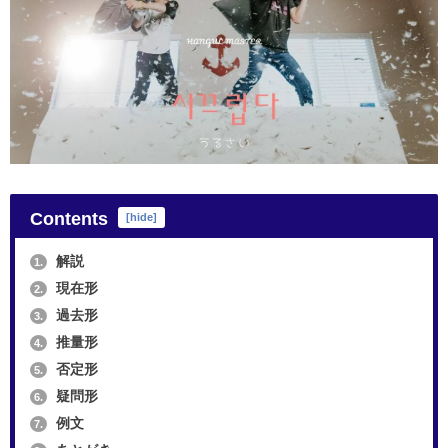
Contents
[
hide
]
解説
1.
現在形
2.
過去形
3.
推量形
4.
否定形
5.
疑問形
6.
例文
7.