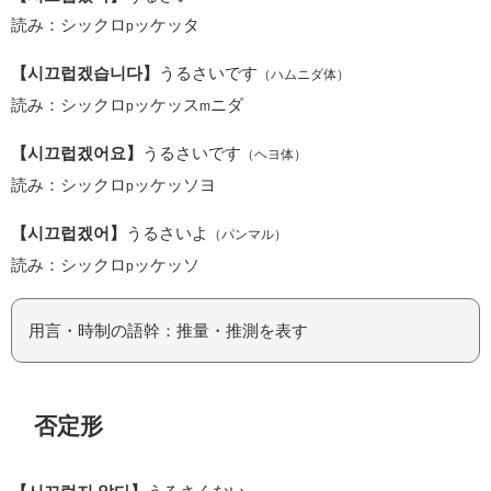
読み：シックロ
ッケッタ
p
【시끄럽겠습니다】
うるさいです
（ハムニダ体）
読み：シックロ
ッケッス
ニダ
p
m
【시끄럽겠어요】
うるさいです
（ヘヨ体）
読み：シックロ
ッケッソヨ
p
【시끄럽겠어】
うるさいよ
（パンマル）
読み：シックロ
ッケッソ
p
用言・時制の語幹：推量・推測を表す
否定形