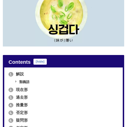
Contents
[
hide
]
解説
1.
類義語
現在形
2.
過去形
3.
推量形
4.
否定形
5.
疑問形
6.