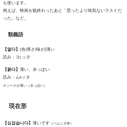
も使います。
例えば、映画を観終わったあと「思ったより味気ないラストだ
った」など。
類義語
【엷다】
(色/厚さ/味が)薄い
読み：ヨ
ッタ
L
【묽다】
薄い、水っぽい
読み：ム
ッタ
k
※ソースが薄い（水っぽい）
現在形
【싱겁습니다】
薄いです
（ハムニダ体）