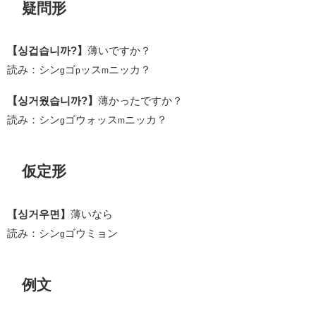
疑問形
【싱겁습니까?】
薄いですか？
読み：シン
ゴ
ッス
ニッカ？
g
p
m
【싱거웠습니까?】
薄かったですか？
読み：シン
ゴウォッス
ニッカ？
g
m
仮定形
【싱거우면】
薄いなら
読み：シン
ゴウミョン
g
例文