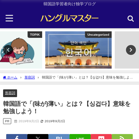
韓国語学習者向け独学ブログ
Uncategorized
韓国旅行
ホーム
形容詞
韓国語で「(味が)薄い」とは？【싱겁다】意味を勉強しよ
う！
形容詞
韓国語で「(味が)薄い」とは？【싱겁다】意味を
勉強しよう！
PR
2019年9月2日
2019年9月2日