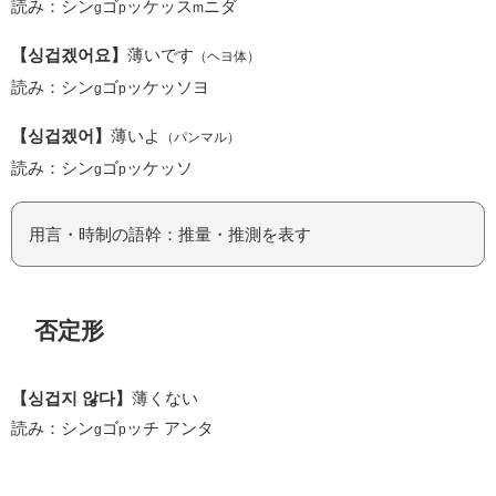
読み：シン
ゴ
ッケッス
ニダ
g
p
m
【싱겁겠어요】
薄いです
（ヘヨ体）
読み：シン
ゴ
ッケッソヨ
g
p
【싱겁겠어】
薄いよ
（パンマル）
読み：シン
ゴ
ッケッソ
g
p
用言・時制の語幹：推量・推測を表す
否定形
【싱겁지 않다】
薄くない
読み：シン
ゴ
ッチ アンタ
g
p