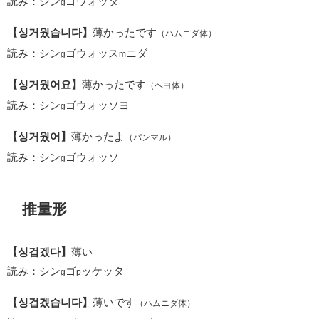
読み：シン
ゴウォッタ
g
【싱거웠습니다】
薄かったです
（ハムニダ体）
読み：シン
ゴウォッス
ニダ
g
m
【싱거웠어요】
薄かったです
（ヘヨ体）
読み：シン
ゴウォッソヨ
g
【싱거웠어】
薄かったよ
（パンマル）
読み：シン
ゴウォッソ
g
推量形
【싱겁겠다】
薄い
読み：シン
ゴ
ッケッタ
g
p
【싱겁겠습니다】
薄いです
（ハムニダ体）