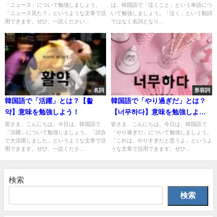
「ニュース」について勉強しましょう。
は、韓国語で「泣くこと」という単語につ
「ニュース見た？」というような文章で活
いて勉強しましょう。「泣く」という動詞
用できます。ぜひ、一読ください...
ではなく名詞となり...
名詞
形容詞
韓国語で「活躍」とは？【활
韓国語で「やり過ぎだ」とは？
약】意味を勉強しよう！
【너무하다】意味を勉強しよ
う！
皆さま、こんにちは。今日は、韓国語で
皆さま、こんにちは。今日は、韓国語で
「活躍」について勉強しましょう。「試合
「やり過ぎだ」について勉強しましょう。
で大活躍しました」というような文章で活
「これは、やりすぎだと思うよ」というよ
用できます。ぜひ、一読くださ...
うな文章で活用できます。ぜひ...
検索
検索