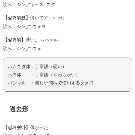
読み：シン
ゴ
ッス
ニダ
g
p
m
【싱거워요】
薄いです
（ヘヨ体）
読み：シン
ゴウォヨ
g
【싱거워】
薄いよ
（パンマル）
読み：シン
ゴウォ
g
ハムニダ体：丁寧語（硬い）
ヘヨ体 ：丁寧語（やわらかい）
パンマル ：親しい間柄で使用するタメ口
過去形
【싱거웠다】
薄かった