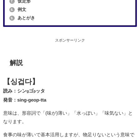
仮定形
7.
例文
8.
あとがき
9.
スポンサーリンク
解説
【싱겁다】
読み：シン
ゴ
ッタ
g
p
発音：sing-geop-tta
意味は、形容詞で「(味が)薄い」「水っぽい」「味気ない」と
なります。
食事の味が薄いで基本活用しますが、物足りないという意味で