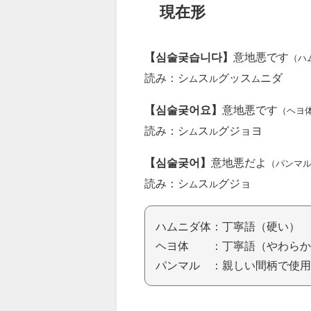
現在形
【심술궂습니다】
意地悪です
（ハ
読み：シ
ス
グッス
ニダ
ム
ル
ム
【심술궂어요】
意地悪です
（ヘヨ
読み：シ
ス
グジョヨ
ム
ル
【심술궂어】
意地悪だよ
（パンマ
読み：シ
ス
グジョ
ム
ル
ハムニダ体：丁寧語（硬い）
ヘヨ体 ：丁寧語（やわらか
パンマル ：親しい間柄で使用