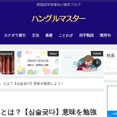
韓国語学習者向け独学ブログ
カナダラ索引
文法
基礎
ことわざ
四字熟語
慣用句
Other
TOPIK
韓国旅行
検索
」とは？【심술궂다】意味を勉強しよう！
」とは？【심술궂다】意味を勉強