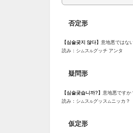
否定形
【심술궂지 않다】
意地悪ではな
読み：シ
ス
グッチ アンタ
ム
ル
疑問形
【심술궂습니까?】
意地悪ですか
読み：シ
ス
グッス
ニッカ？
ム
ル
ム
仮定形