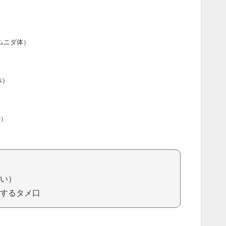
ムニダ体）
体）
ル）
い）
するタメ口