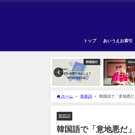
トップ
あいうえお索引
韓国旅行
Uncategorized
ホーム
形容詞
韓国語で「意地悪だ
形容詞
韓国語で「意地悪だ