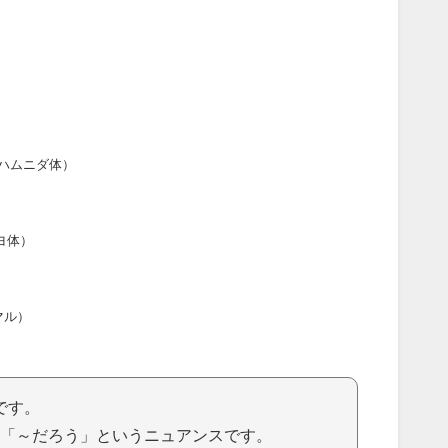
ハムニダ体）
ヨ体）
マル）
です。
「～だろう」というニュアンスです。