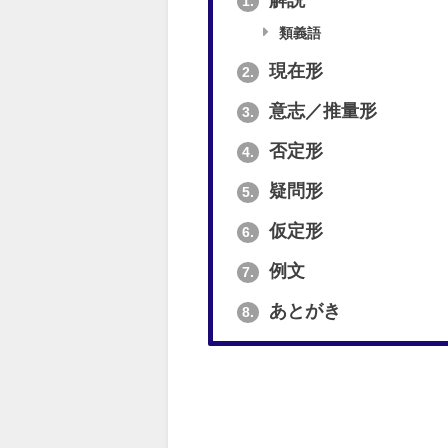
解説
1.
類義語
現在形
2.
意志／推量形
3.
否定形
4.
疑問形
5.
仮定形
6.
例文
7.
あとがき
8.