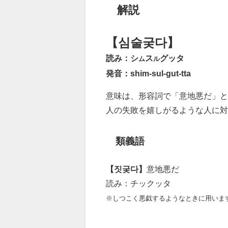
解説
【심술궂다】
読み：シ
ス
グッタ
ム
ル
発音：shim-sul-gut-tta
意味は、形容詞で「意地悪だ」と
人の失敗を嬉しがるような人に
類義語
【짓궂다】
意地悪だ
読み：チックッタ
※しつこく悪戯するようなときに用いま