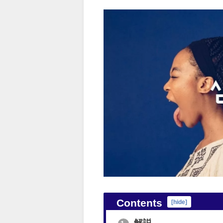
Contents
[
hide
]