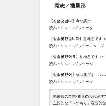
意志／推量形
【심술궂겠다】
意地悪だ
読み：シ
ス
グッケッタ
ム
ル
【심술궂겠습니다】
意地悪です
（
読み：シ
ス
グッケッス
ニダ
ム
ル
ム
【심술궂겠어요】
意地悪です
（ヘ
読み：シ
ス
グッケッソヨ
ム
ル
【심술궂겠어】
意地悪だよ
（パン
読み：シ
ス
グッケッソ
ム
ル
未来形の意志･推量の接続語尾
主観的な「～つもり」客観的な