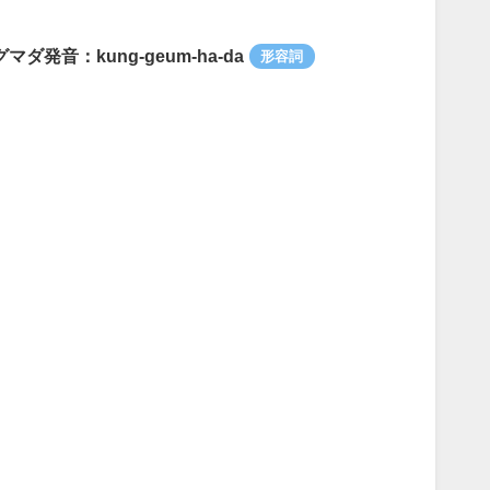
グマダ
発音：kung-geum-ha-da
形容詞