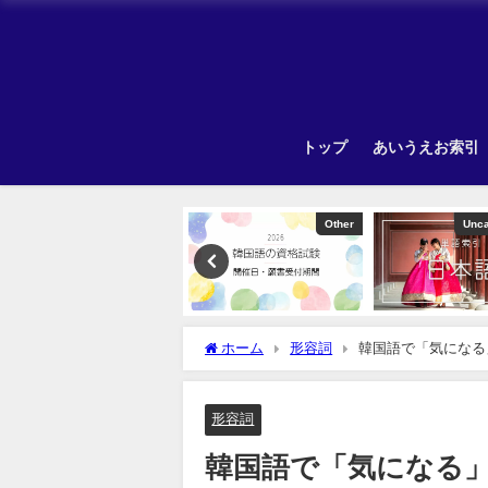
トップ
あいうえお索引
TOPIK
Other
Unca
ホーム
形容詞
韓国語で「気になる
形容詞
韓国語で「気になる