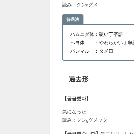
読み：クン
グメ
g
待遇法
ハムニダ体：硬い丁寧語
ヘヨ体 ：やわらかい丁寧
パンマル ：タメ口
過去形
【궁금했다】
気になった
読み：クン
グメッタ
g
【궁금했습니다】
気になりました