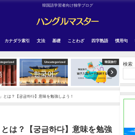
韓国語学習者向け独学ブログ
カナダラ索引
文法
基礎
ことわざ
四字熟語
慣用句
tegorized
Uncategorized
韓国旅行
検索
」とは？【궁금하다】意味を勉強しよう！
」とは？【궁금하다】意味を勉強