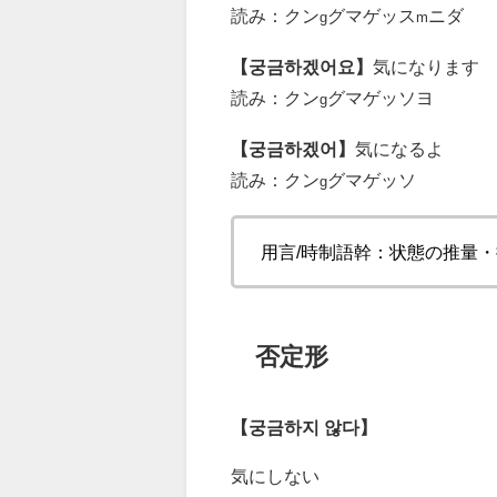
読み：クン
グマゲッス
ニダ
g
m
【궁금하겠어요】
気になります
読み：クン
グマゲッソヨ
g
【궁금하겠어】
気になるよ
読み：クン
グマゲッソ
g
用言/時制語幹：状態の推量
否定形
【궁금하지 않다】
気にしない