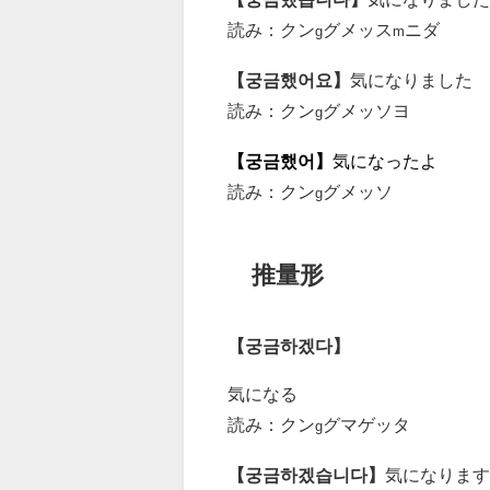
読み：クン
グメッス
ニダ
g
m
【궁금했어요】
気になりました
読み：クン
グメッソヨ
g
【궁금했어】
気になったよ
読み：クン
グメッソ
g
推量形
【궁금하겠다】
気になる
読み：クン
グマゲッタ
g
【궁금하겠습니다】
気になります