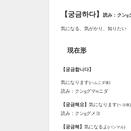
【궁금하다】
読み：クン
g
気になる、気がかり、知りたい
現在形
【궁금합니다】
気になります
(ハムニダ体)
読み：クン
グマ
ニダ
g
m
【궁금해요】
気になります
(ヘヨ体)
読み：クン
グメヨ
g
【궁금해】
気になるよ
(パンマル)