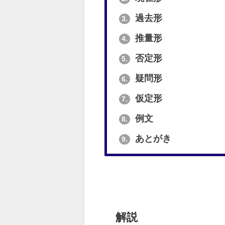
過去形
3.
推量形
4.
否定形
5.
疑問形
6.
仮定形
7.
例文
8.
あとがき
9.
解説