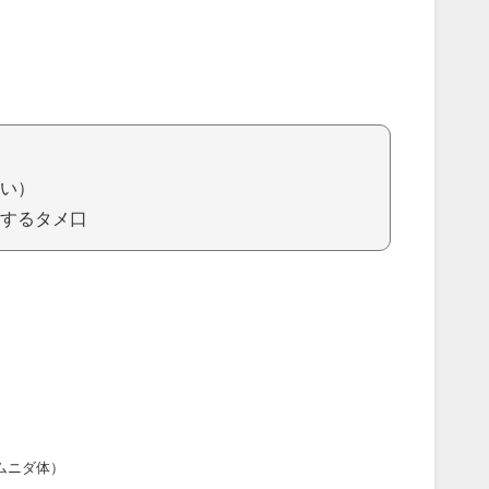
い）
するタメ口
ムニダ体）