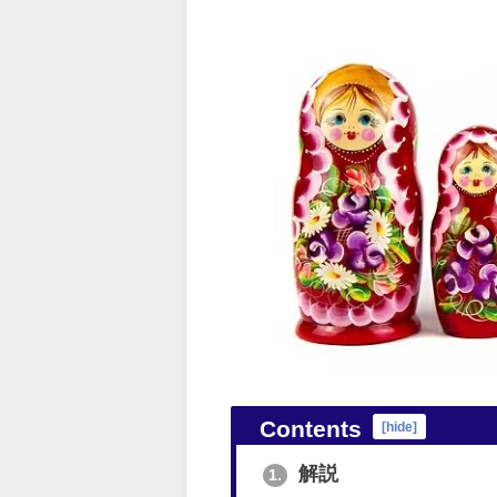
Contents
[
hide
]
解説
1.