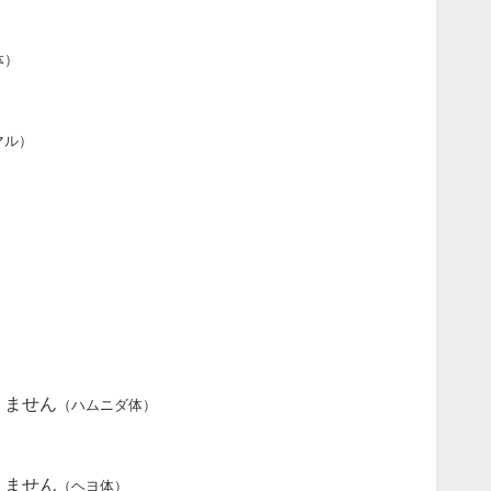
体）
マル）
りません
（ハムニダ体）
りません
（ヘヨ体）