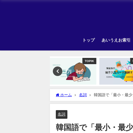
トップ
あいうえお索引
TOPIK
韓国旅行
Unca
ホーム
名詞
韓国語で「最小・最少
名詞
韓国語で「最小・最