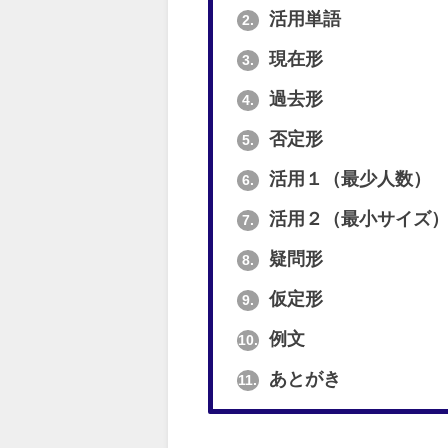
活用単語
2.
現在形
3.
過去形
4.
否定形
5.
活用１（最少人数）
6.
活用２（最小サイズ
7.
疑問形
8.
仮定形
9.
例文
10.
あとがき
11.