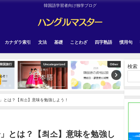
韓国語学習者向け独学ブログ
カナダラ索引
文法
基礎
ことわざ
四字熟語
慣用句
tegorized
Other
韓国旅行
検索
」とは？【최소】意味を勉強しよう！
少」とは？【최소】意味を勉強し