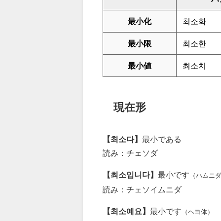
最小化
최소화
最小限
최소한
最小値
최소치
現在形
【최소다】
最小である
読み：チェソダ
【최소입니다】
最小です
（ハムニ
読み：チェソイムニダ
【최소예요】
最小です
（ヘヨ体）