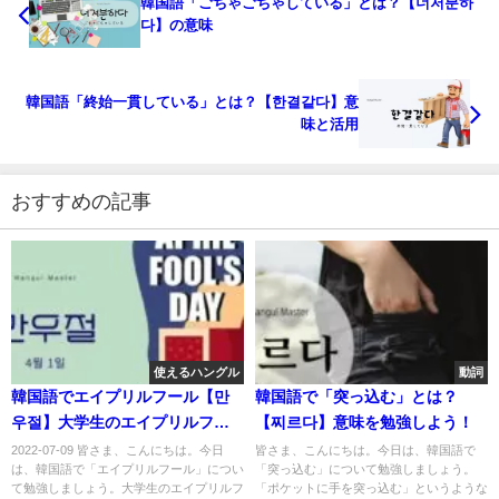
韓国語「ごちゃごちゃしている」とは？【너저분하
다】の意味
韓国語「終始一貫している」とは？【한결같다】意
味と活用
おすすめの記事
使えるハングル
動詞
韓国語でエイプリルフール【만
韓国語で「突っ込む」とは？
우절】大学生のエイプリルフー
【찌르다】意味を勉強しよう！
ル定番とは？
2022-07-09 皆さま、こんにちは。今日
皆さま、こんにちは。今日は、韓国語で
は、韓国語で「エイプリルフール」につい
「突っ込む」について勉強しましょう。
て勉強しましょう。大学生のエイプリルフ
「ポケットに手を突っ込む」というような