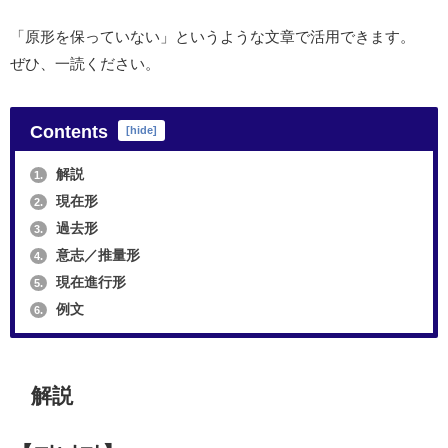
「原形を保っていない」というような文章で活用できます。
ぜひ、一読ください。
Contents
[
hide
]
解説
1.
現在形
2.
過去形
3.
意志／推量形
4.
現在進行形
5.
例文
6.
解説