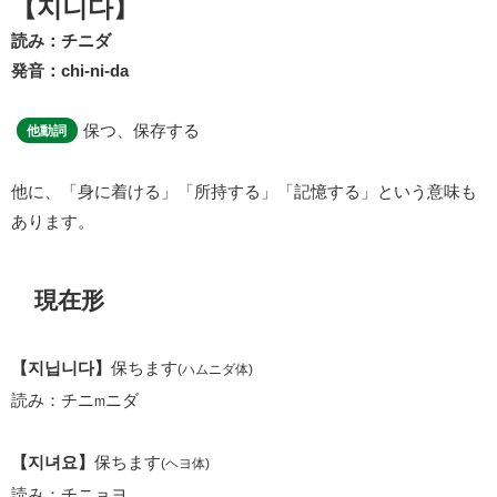
【지니다】
読み：チニダ
発音：chi-ni-da
保つ、保存する
他動詞
他に、「身に着ける」「所持する」「記憶する」という意味も
あります。
現在形
【지닙니다】
保ちます
(ハムニダ体)
読み：チニ
ニダ
m
【지녀요】
保ちます
(ヘヨ体)
読み：チニョヨ