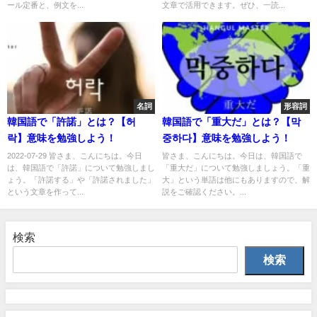
ール定番と、例文を...
文章で活用できます。ぜひ、一読...
名詞
形容詞
韓国語で「許諾」とは？【허
韓国語で「重大だ」とは？【막
락】意味を勉強しよう！
중하다】意味を勉強しよう！
2022-07-29 皆さま、こんにちは。今日
皆さま、こんにちは。今日は、韓国語で
は、韓国語で「許諾」について勉強しまし
「重大だ」について勉強しましょう。「重
ょう。「許諾する」や「許諾されました」
大」という単語は他にもありますので、解
という文章を作って...
説をご確認ください。...
検索
検索