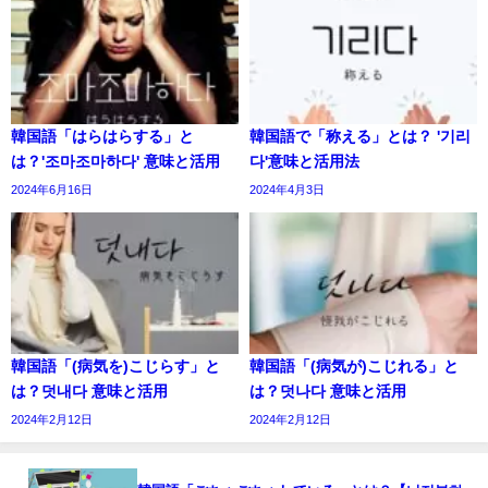
韓国語「はらはらする」と
韓国語で「称える」とは？ '기리
は？'조마조마하다' 意味と活用
다'意味と活用法
2024年6月16日
2024年4月3日
韓国語「(病気を)こじらす」と
韓国語「(病気が)こじれる」と
は？덧내다 意味と活用
は？덧나다 意味と活用
2024年2月12日
2024年2月12日