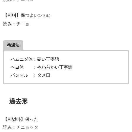
【지녀】
保つよ
(パンマル)
読み：チニョ
待遇法
ハムニダ体：硬い丁寧語
ヘヨ体 ：やわらかい丁寧語
パンマル ：タメ口
過去形
【지녔다】
保った
読み：チニョッタ