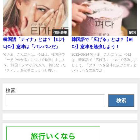
慣用表現
動詞
韓国語「ティナ」とは？【티가
韓国語で「広げる」とは？【펴
나다】意味は「バレバレだ」
다】意味を勉強しよう！
皆さま、こんにちは。今日は、韓国語で
2022-06-24 皆さま、こんにちは。今日
「一見で分かる」について勉強しましょ
は、韓国語で「広げる」について勉強しま
う。 韓国ドラマで出て来て、気になった
しょう。「クリームを全体に広げます」と
『ティナ』を記事にしようと思い...
いうような文章で活...
検索
検索