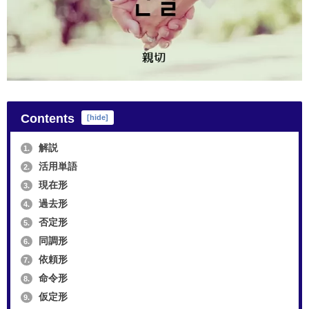
Contents
[
hide
]
解説
1.
活用単語
2.
現在形
3.
過去形
4.
否定形
5.
同調形
6.
依頼形
7.
命令形
8.
仮定形
9.