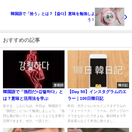
韓国語で「拾う」とは？【줍다】意味を勉強しよ
う！
おすすめの記事
形容詞
韓日記
韓国語で「強烈だ=강렬하다」と
【Day 50】インスタグラムのエ
は？意味と活用法を学ぶ
ラー｜100日韓日記
皆さま、こんにちは。今日は、韓国語で
昨日、夕方くらいからインスタグラムの
「強烈だ」について勉強しましょう。「強
「ストーリーズ」「リール」のアップロー
烈な風が吹いている」というような文章で
ドできなかったですよね。夜22時まで不
活用できます。ぜひ、一読くだ...
具合直らなくて本当に焦りまし...