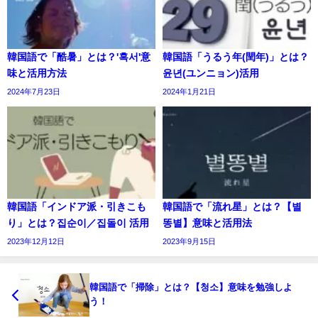
韓国語で「酷暑」とは？'혹서'意
韓国語「うるう年(閏年)」とは？
味と活用方法
윤년(ユンニョン)活用
2024年7月23日
2024年1月21日
韓国語「インドア派・引きこも
韓国語で「流れ星」とは？【별
り」とは？집순이／집돌이 活用
똥별】意味と活用法
2023年12月12日
2023年9月15日
韓国語で「掃除」とは？【청소】意味を勉強しよ
う！